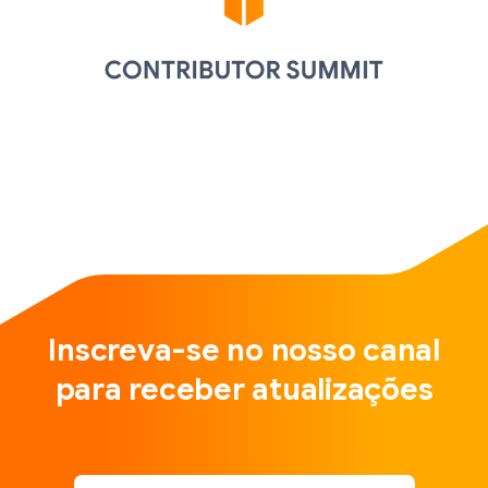
Inscreva-se no nosso canal
para receber atualizações