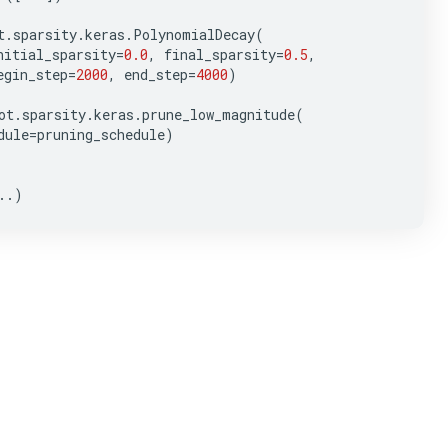
t
.
sparsity
.
keras
.
PolynomialDecay
(
nitial_sparsity
=
0.0
,
final_sparsity
=
0.5
,
egin_step
=
2000
,
end_step
=
4000
)
ot
.
sparsity
.
keras
.
prune_low_magnitude
(
dule
=
pruning_schedule
)
..
)