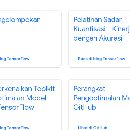
ngelompokan
Pelatihan Sadar
Kuantisasi - Kiner
dengan Akurasi
blog TensorFlow
Baca di blog TensorFlow
kenalkan Toolkit
Perangkat
timalan Model
Pengoptimalan Mo
TensorFlow
GitHub
blog TensorFlow
Lihat di GitHub