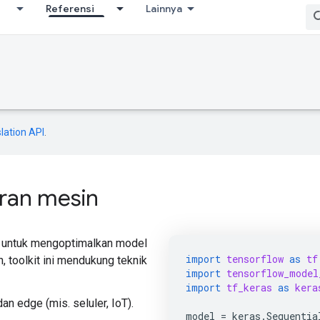
Referensi
Lainnya
lation API
.
ran mesin
t untuk mengoptimalkan model
import
tensorflow
as
tf
 toolkit ini mendukung teknik
import
tensorflow_model
import
tf_keras
as
kera
an edge (mis. seluler, IoT).
model
=
keras
.
Sequentia