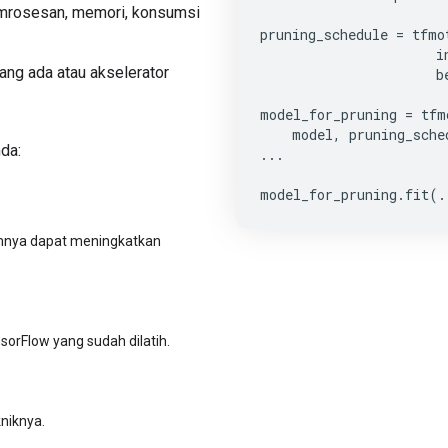
mrosesan, memori, konsumsi
pruning_schedule
=
tfmo
i
ang ada atau akselerator
b
model_for_pruning
=
tfm
model
,
pruning_sche
da:
...
model_for_pruning
.
fit
(
.
umnya dapat meningkatkan
orFlow yang sudah dilatih.
niknya.