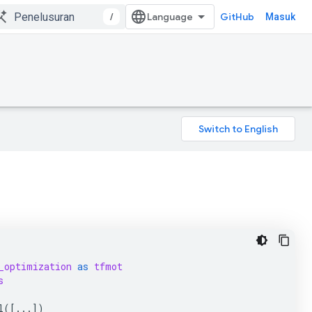
/
GitHub
Masuk
_optimization
as
tfmot
s
l
([
...
])