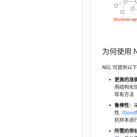
为何使用 N
NSL 可提供以
更高的准
用结构化
现有方法
鲁棒性
：
性（
Good
抗样本进
所需的带