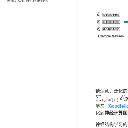
图像分类的对抗性正则化
请注意，泛化的
∑
x
j
∈
N
(
x
i
)
E
(
y
i
,
g
学习
（Goodfel
化到
神经计算图
神经结构学习的