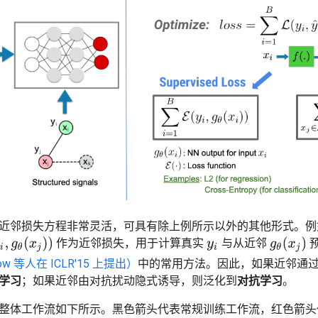
近邻损失方程非常灵活，可具有除上例所示以外的其他形式。例
g
θ
(
x
j
)
作为近邻损失，用于计算真实
与从近邻
y
i
θ
(
x
j
)
)
low 等人在 ICLR'15 上提出）
中的常用方法。因此，如果近邻通过计
学习
；如果近邻由对抗扰动隐式诱导，则泛化到
对抗学习
。
整体工作流如下所示。黑色箭头代表常规训练工作流，红色箭头代表