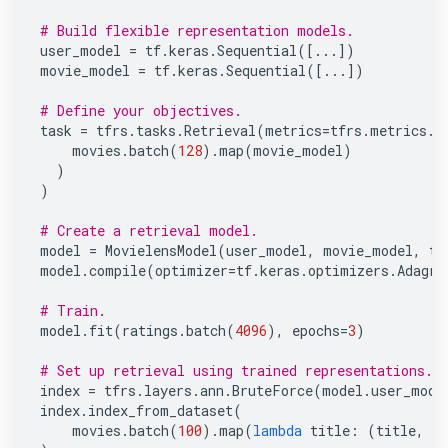
# Build flexible representation models.
user_model
=
tf
.
keras
.
Sequential
([
...
])
movie_model
=
tf
.
keras
.
Sequential
([
...
])
# Define your objectives.
task
=
tfrs
.
tasks
.
Retrieval
(
metrics
=
tfrs
.
metrics
.
F
movies
.
batch
(
128
)
.
map
(
movie_model
)
)
)
# Create a retrieval model.
model
=
MovielensModel
(
user_model
,
movie_model
,
ta
model
.
compile
(
optimizer
=
tf
.
keras
.
optimizers
.
Adagra
# Train.
model
.
fit
(
ratings
.
batch
(
4096
),
epochs
=
3
)
# Set up retrieval using trained representations.
index
=
tfrs
.
layers
.
ann
.
BruteForce
(
model
.
user_mode
index
.
index_from_dataset
(
movies
.
batch
(
100
)
.
map
(
lambda
title
:
(
title
,
m