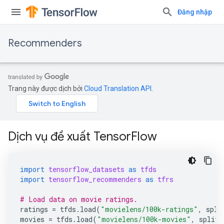
Đăng nhập
Recommenders
Trang này được dịch bởi
Cloud Translation API
.
Dịch vụ đề xuất TensorFlow
import
tensorflow_datasets
as
tfds
import
tensorflow_recommenders
as
tfrs
# Load data on movie ratings.
ratings
=
tfds
.
load
(
"movielens/100k-ratings"
,
spli
movies
=
tfds
.
load
(
"movielens/100k-movies"
,
split
=