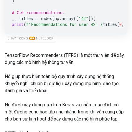
)
# Get recommendations.
_
,
titles
=
index
(
np
.
array
([
"42"
]))
print
(
f
"Recommendations for user 42: 
{
titles
[
0
,
:
3
CHẠY TRONG
NOTEBOOK
TensorFlow Recommenders (TFRS) là một thư viện để xây
dựng các mô hình hệ thống tư vấn.
Nó giúp thực hiện toàn bộ quy trình xây dựng hệ thống
khuyến nghị: chuẩn bị dữ liệu, xây dựng mô hình, đào tạo,
đánh giá và triển khai.
Nó được xây dựng dựa trên Keras và nhằm mục đích có
một đường cong học tập nhẹ nhàng trong khi vẫn cung cấp
cho bạn sự linh hoạt để xây dựng các mô hình phức tạp.