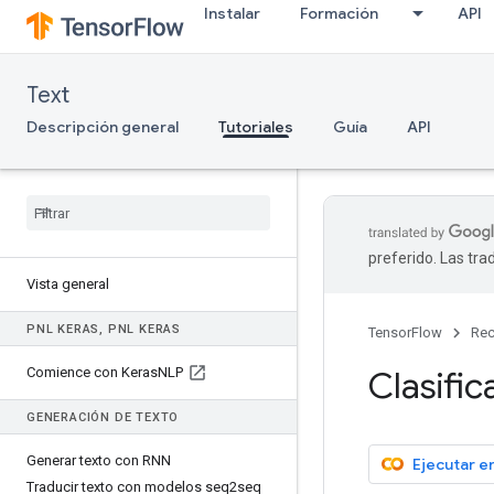
Instalar
Formación
API
Text
Descripción general
Tutoriales
Guía
API
preferido. Las tr
Vista general
PNL KERAS
,
PNL KERAS
TensorFlow
Rec
Comience con Keras
NLP
Clasific
GENERACIÓN DE TEXTO
Generar texto con RNN
Ejecutar e
Traducir texto con modelos seq2seq