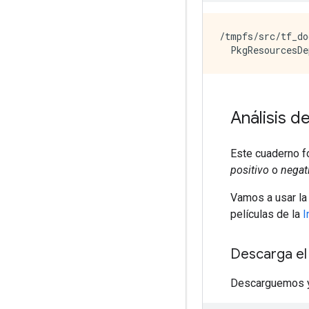
/tmpfs/src/tf_do
Análisis d
Este cuaderno fo
positivo
o
negat
Vamos a usar l
películas de la
I
Descarga el
Descarguemos y 