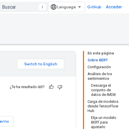
/
GitHub
Acceder
En esta página
Sobre BERT
Configuración
Análisis de los
sentimientos
Descarga el
¿Te ha resultado útil?
conjunto de
datos de IMDB
Carga de modelos
desde TensorFlow
Hub
Elija un modelo
erno
BERT para
ajustarlo