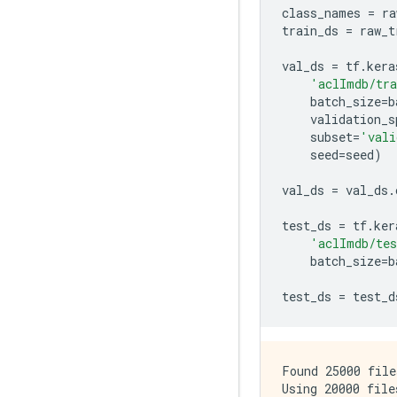
class_names 
=
 ra
train_ds 
=
 raw_t
val_ds 
=
 tf
.
kera
'aclImdb/tr
    batch_size
=
b
    validation_s
    subset
=
'vali
    seed
=
seed
)
val_ds 
=
 val_ds
.
test_ds 
=
 tf
.
ker
'aclImdb/te
    batch_size
=
b
test_ds 
=
 test_d
Found 25000 file
Using 20000 file