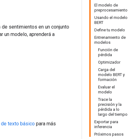
El modelo de
preprocesamiento
Usando el modelo
BERT
is de sentimientos en un conjunto
Define tu modelo
ar un modelo, aprenderá a
Entrenamiento de
modelos
Función de
pérdida
Optimizador
Carga del
modelo BERT y
formación
Evaluar el
modelo
Trace la
precisión y la
pérdida a lo
largo del tiempo
Exportar para
n de texto básico
para más
inferencia
Próximos pasos