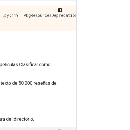
_.py:119: PkgResourcesDeprecationWarning: 0.18ubuntu0.18
películas Clasificar como
 texto de 50.000 reseñas de
a del directorio.