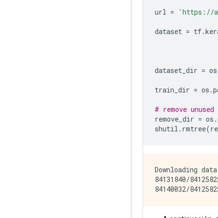
url 
=
'https://a
dataset 
=
 tf
.
ker
                
                
dataset_dir 
=
 os
train_dir 
=
 os
.
p
# remove unused 
remove_dir 
=
 os
.
shutil
.
rmtree
(
r
Downloading data
84131840/8412582