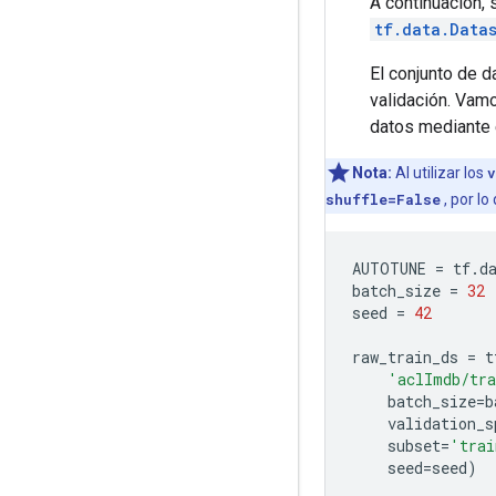
A continuación, s
tf.data.Data
El conjunto de 
validación. Vamo
datos mediante 
Nota:
Al utilizar los
v
shuffle=False
, por lo
AUTOTUNE 
=
 tf
.
d
batch_size 
=
32
seed 
=
42
raw_train_ds 
=
 t
'aclImdb/tr
    batch_size
=
b
    validation_s
    subset
=
'trai
    seed
=
seed
)