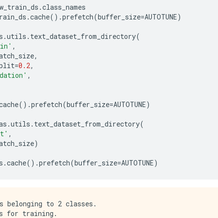
w_train_ds
.
class_names
rain_ds
.
cache
().
prefetch
(
buffer_size
=
AUTOTUNE
)
s
.
utils
.
text_dataset_from_directory
(
ain'
,
atch_size
,
plit
=
0.2
,
dation'
,
cache
().
prefetch
(
buffer_size
=
AUTOTUNE
)
as
.
utils
.
text_dataset_from_directory
(
st'
,
atch_size
)
s
.
cache
().
prefetch
(
buffer_size
=
AUTOTUNE
)
s belonging to 2 classes.

s for training.
