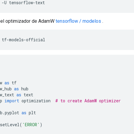
 
-
U tensorflow
-
text
ar el optimizador de AdamW
tensorflow / modelos
.
 tf
-
models
-
official
w 
as
 tf
w_hub 
as
 hub
w_text 
as
 text
p 
import
 optimization  
# to create AdamW optimizer
b
.
pyplot 
as
 plt
setLevel
(
'ERROR'
)