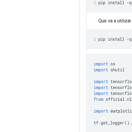
pip install 
-
q
Que va a utiliz
pip install 
-
q
import
 os
import
 shutil
import
 tensorflo
import
 tensorflo
import
 tensorflo
from
 official
.
nl
import
 matplotli
tf
.
get_logger
().