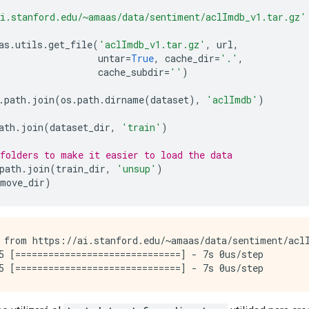
i.stanford.edu/~amaas/data/sentiment/aclImdb_v1.tar.gz'
as
.
utils
.
get_file
(
'aclImdb_v1.tar.gz'
,
 url
,
                  untar
=
True
,
 cache_dir
=
'.'
,
                  cache_subdir
=
''
)
.
path
.
join
(
os
.
path
.
dirname
(
dataset
),
'aclImdb'
)
ath
.
join
(
dataset_dir
,
'train'
)
folders to make it easier to load the data
path
.
join
(
train_dir
,
'unsup'
)
emove_dir
)
 from https://ai.stanford.edu/~amaas/data/sentiment/aclI
5 [==============================] - 7s 0us/step
