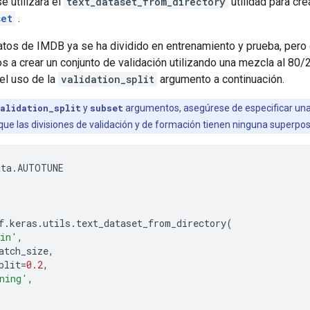
e utilizará el
text_dataset_from_directory
utilidad para cre
set
.
datos de IMDB ya se ha dividido en entrenamiento y prueba, pero
s a crear un conjunto de validación utilizando una mezcla al 80/
el uso de la
validation_split
argumento a continuación.
alidation_split
y
subset
argumentos, asegúrese de especificar una 
 que las divisiones de validación y de formación tienen ninguna superpos
ata
.
AUTOTUNE
f
.
keras
.
utils
.
text_dataset_from_directory
(
ain'
,
atch_size
,
plit
=
0.2
,
ning'
,