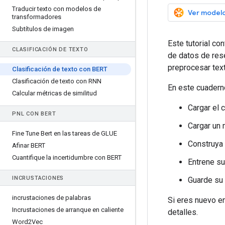
Traducir texto con modelos de
Ver modelo
transformadores
Subtítulos de imagen
Este tutorial co
CLASIFICACIÓN DE TEXTO
de datos de res
preprocesar tex
Clasificación de texto con BERT
Clasificación de texto con RNN
En este cuaderno
Calcular métricas de similitud
Cargar el 
PNL CON BERT
Cargar un
Fine Tune Bert en las tareas de GLUE
Construya
Afinar BERT
Cuantifique la incertidumbre con BERT
Entrene s
INCRUSTACIONES
Guarde su 
incrustaciones de palabras
Si eres nuevo en
Incrustaciones de arranque en caliente
detalles.
Word2Vec