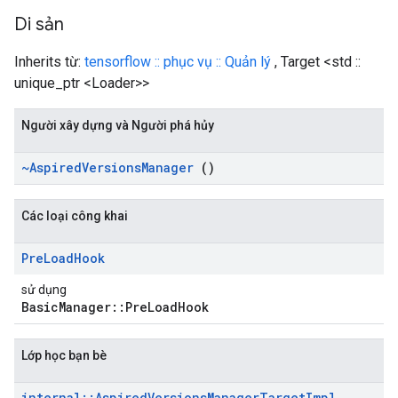
Di sản
Inherits từ:
tensorflow :: phục vụ :: Quản lý
, Target <std ::
unique_ptr <Loader>>
Người xây dựng và Người phá hủy
~Aspired
Versions
Manager
()
Các loại công khai
Pre
Load
Hook
sử dụng
BasicManager::PreLoadHook
Lớp học bạn bè
internal
::
Aspired
Versions
Manager
Target
Impl