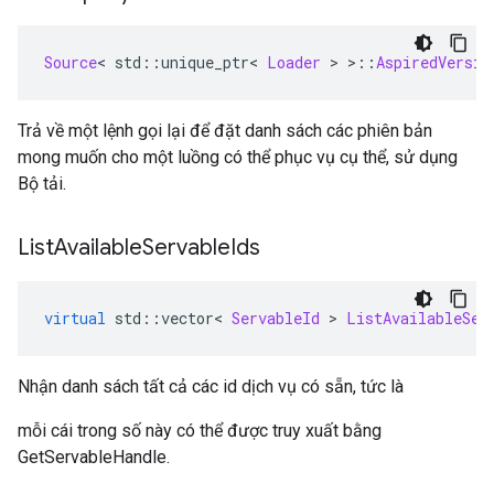
Source
<
 std
::
unique_ptr
<
Loader
>
>::
AspiredVersio
Trả về một lệnh gọi lại để đặt danh sách các phiên bản
mong muốn cho một luồng có thể phục vụ cụ thể, sử dụng
Bộ tải.
List
Available
Servable
Ids
virtual
 std
::
vector
<
ServableId
>
ListAvailableSer
Nhận danh sách tất cả các id dịch vụ có sẵn, tức là
mỗi cái trong số này có thể được truy xuất bằng
GetServableHandle.