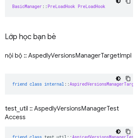
BasicManager
::
PreLoadHook
PreLoadHook
Lớp học bạn bè
nội bộ
::
Aspedly
Versions
Manager
Target
Impl
friend
class
internal
::
AspiredVersionsManagerTarge
test
_
util
::
Aspedly
Versions
Manager
Test
Access
friend
class
 test_util
::
AspiredVersionsManagerTest