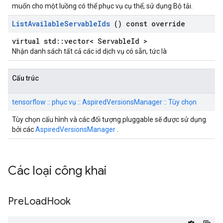
muốn cho một luồng có thể phục vụ cụ thể, sử dụng Bộ tải.
List
Available
Servable
Ids
() const override
virtual std::vector< ServableId >
Nhận danh sách tất cả các id dịch vụ có sẵn, tức là
Cấu trúc
tensorflow :: phục vụ :: AspiredVersionsManager :: Tùy chọn
Tùy chọn cấu hình và các đối tượng pluggable sẽ được sử dụng
bởi các
AspiredVersionsManager
.
Các loại công khai
Pre
Load
Hook