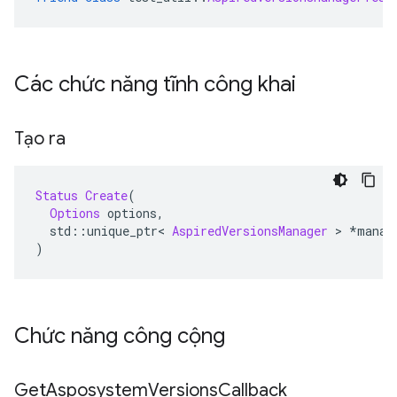
Các chức năng tĩnh công khai
Tạo ra
Status
Create
(
Options
 options
,
  std
::
unique_ptr
<
AspiredVersionsManager
>
*
manag
)
Chức năng công cộng
Get
Asposystem
Versions
Callback