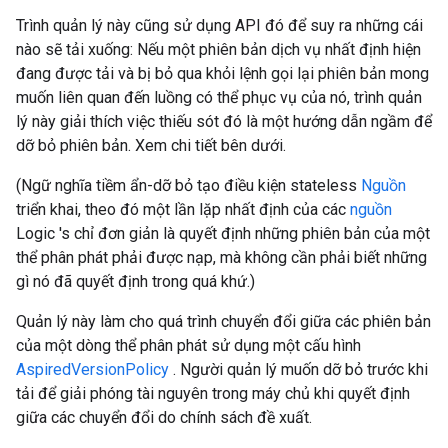
Trình quản lý này cũng sử dụng API đó để suy ra những cái
nào sẽ tải xuống: Nếu một phiên bản dịch vụ nhất định hiện
đang được tải và bị bỏ qua khỏi lệnh gọi lại phiên bản mong
muốn liên quan đến luồng có thể phục vụ của nó, trình quản
lý này giải thích việc thiếu sót đó là một hướng dẫn ngầm để
dỡ bỏ phiên bản. Xem chi tiết bên dưới.
(Ngữ nghĩa tiềm ẩn-dỡ bỏ tạo điều kiện stateless
Nguồn
triển khai, theo đó một lần lặp nhất định của các
nguồn
Logic 's chỉ đơn giản là quyết định những phiên bản của một
thể phân phát phải được nạp, mà không cần phải biết những
gì nó đã quyết định trong quá khứ.)
Quản lý này làm cho quá trình chuyển đổi giữa các phiên bản
của một dòng thể phân phát sử dụng một cấu hình
AspiredVersionPolicy
. Người quản lý muốn dỡ bỏ trước khi
tải để giải phóng tài nguyên trong máy chủ khi quyết định
giữa các chuyển đổi do chính sách đề xuất.