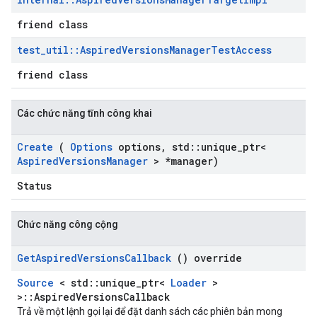
friend class
test
_
util
::
Aspired
Versions
Manager
Test
Access
friend class
Các chức năng tĩnh công khai
Create
(
Options
options
,
std
::
unique
_
ptr<
Aspired
Versions
Manager
> *manager)
Status
Chức năng công cộng
Get
Aspired
Versions
Callback
() override
Source
< std::unique_ptr<
Loader
>
>::AspiredVersionsCallback
Trả về một lệnh gọi lại để đặt danh sách các phiên bản mong