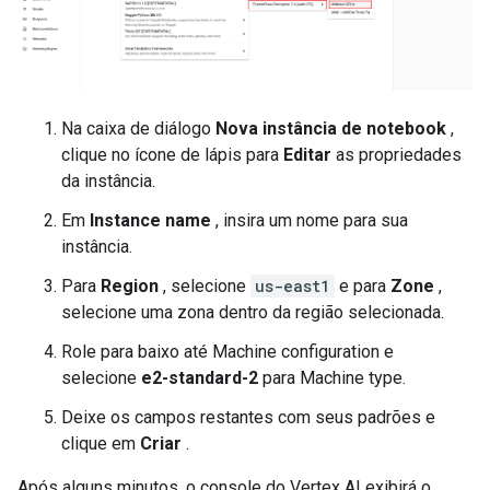
Na caixa de diálogo
Nova instância de notebook
,
clique no ícone de lápis para
Editar
as propriedades
da instância.
Em
Instance name
, insira um nome para sua
instância.
Para
Region
, selecione
us-east1
e para
Zone
,
selecione uma zona dentro da região selecionada.
Role para baixo até Machine configuration e
selecione
e2-standard-2
para Machine type.
Deixe os campos restantes com seus padrões e
clique em
Criar
.
Após alguns minutos, o console do Vertex AI exibirá o