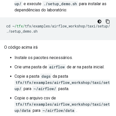
up/
e execute
./setup_demo.sh
para instalar as
dependências do laboratório:
cd 
~
/tfx/
tfx
/
examples
/
airflow_workshop
/
taxi
/
setup
/
./
setup_demo
.
sh
O código acima irá
Instale os pacotes necessários.
Crie uma pasta de
airflow
de ar na pasta inicial.
Copie a pasta
dags
da pasta
tfx/tfx/examples/airflow_workshop/taxi/set
up/
para
~/airflow/
pasta.
Copie o arquivo csv de
tfx/tfx/examples/airflow_workshop/taxi/set
up/data
para
~/airflow/data
.