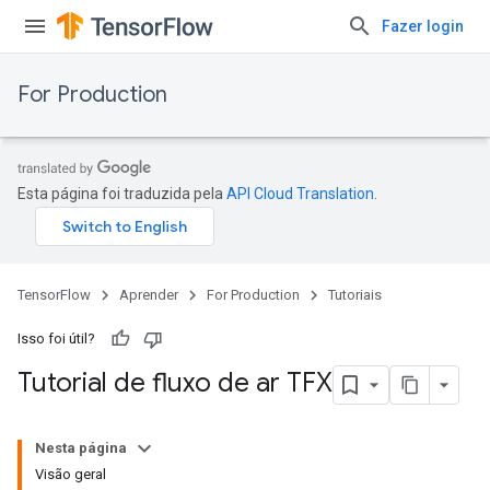
Fazer login
For Production
Esta página foi traduzida pela
API Cloud Translation
.
TensorFlow
Aprender
For Production
Tutoriais
Isso foi útil?
Tutorial de fluxo de ar TFX
Nesta página
Visão geral