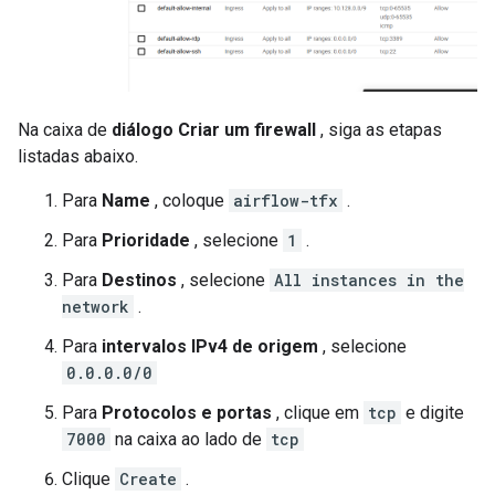
Na caixa de
diálogo Criar um firewall
, siga as etapas
listadas abaixo.
Para
Name
, coloque
airflow-tfx
.
Para
Prioridade
, selecione
1
.
Para
Destinos
, selecione
All instances in the
network
.
Para
intervalos IPv4 de origem
, selecione
0.0.0.0/0
Para
Protocolos e portas
, clique em
tcp
e digite
7000
na caixa ao lado de
tcp
Clique
Create
.