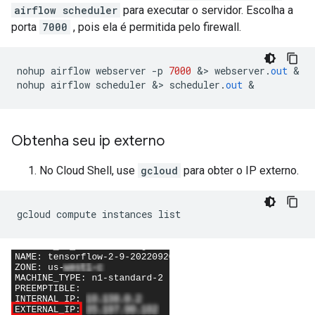
airflow scheduler
para executar o servidor. Escolha a
porta
7000
, pois ela é permitida pelo firewall.
nohup airflow webserver 
-
p 
7000
&>
 webserver
.
out
&
nohup airflow scheduler 
&>
 scheduler
.
out
&
Obtenha seu ip externo
No Cloud Shell, use
gcloud
para obter o IP externo.
gcloud compute instances list