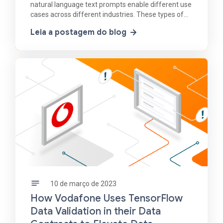
natural language text prompts enable different use
cases across different industries. These types of
models allow people to generate these images not
Leia a postagem do blog
only
10 de março de 2023
How Vodafone Uses TensorFlow
Data Validation in their Data