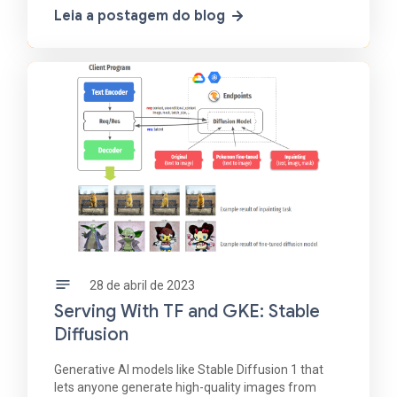
recommendations on previous interactions with our
Leia a postagem do blog
application
28 de abril de 2023
Serving With TF and GKE: Stable
Diffusion
Generative AI models like Stable Diffusion 1 that
lets anyone generate high-quality images from