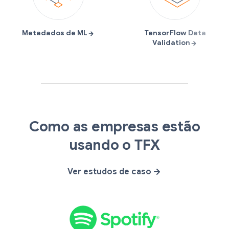
S
A
G
O
Como as empresas estão
p
i
m
p
o
r
a
e
usando o TFX
t
b
i
n
i
u
l
X
Ver estudos de caso
f
s
y