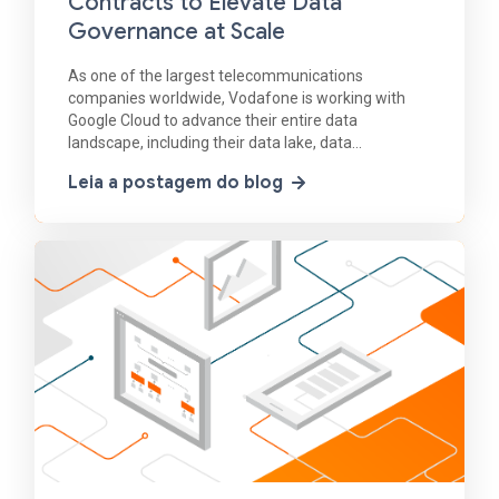
Contracts to Elevate Data
Governance at Scale
As one of the largest telecommunications
companies worldwide, Vodafone is working with
Google Cloud to advance their entire data
landscape, including their data lake, data
warehouse (DWH), and in particular AI/ML
Leia a postagem do blog
strategies. While Vodafone has used