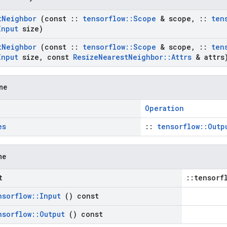
t
Neighbor
(const
::
tensorflow
::
Scope
& scope
,
::
ten
Input
size)
t
Neighbor
(const
::
tensorflow
::
Scope
& scope
,
::
ten
Input
size
,
const
Resize
Nearest
Neighbor
::
Attrs
& attrs
zne
Operation
es
::
tensorflow::Outp
ne
t
::tensorf
nsorflow
::
Input
() const
nsorflow
::
Output
() const