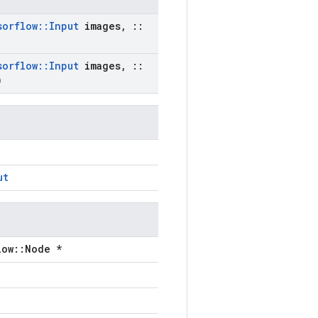
sorflow
::
Input
images
,
::
sorflow
::
Input
images
,
::
)
ut
low::Node *