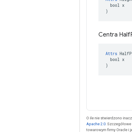
  bool x

)
Centra Half
Attrs
 HalfP
  bool x

)
O ile nie stwierdzono inacze
Apache 2.0
. Szczegółowe 
towarowym firmy Oracle i 