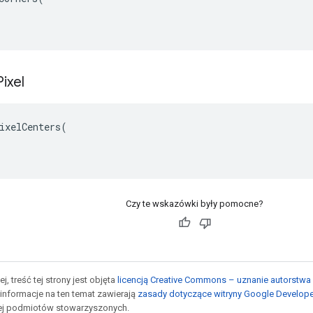
Pixel
ixelCenters(

Czy te wskazówki były pomocne?
j, treść tej strony jest objęta
licencją Creative Commons – uznanie autorstwa 
informacje na ten temat zawierają
zasady dotyczące witryny Google Develop
jej podmiotów stowarzyszonych.