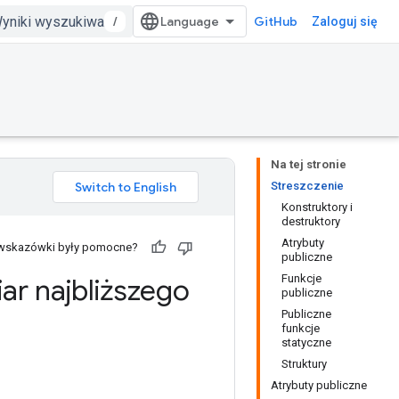
/
GitHub
Zaloguj się
Na tej stronie
Streszczenie
Konstruktory i
destruktory
Atrybuty
 wskazówki były pomocne?
publiczne
Funkcje
ar najbliższego
publiczne
Publiczne
funkcje
statyczne
Struktury
Atrybuty publiczne