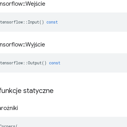
nsorflow
::
Wejście
tensorflow
::
Input
()
const
nsorflow
::
Wyjście
tensorflow
::
Output
()
const
 funkcje statyczne
rożniki
Corners(
