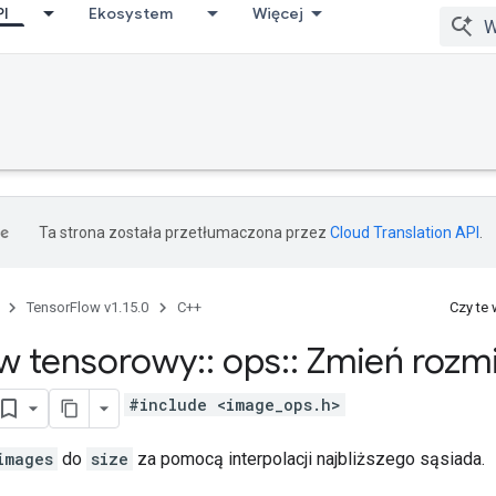
PI
Ekosystem
Więcej
Ta strona została przetłumaczona przez
Cloud Translation API
.
TensorFlow v1.15.0
C++
Czy te
w tensorowy
::
ops
::
Zmień rozmi
#include <image_ops.h>
images
do
size
za pomocą interpolacji najbliższego sąsiada.