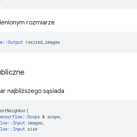
ienionym rozmiarze
ow::Output
 resized_images
ubliczne
ar najbliższego sąsiada
estNeighbor
(
ensorflow
::
Scope
&
scope
,
low
::
Input
images
,
low
::
Input
size