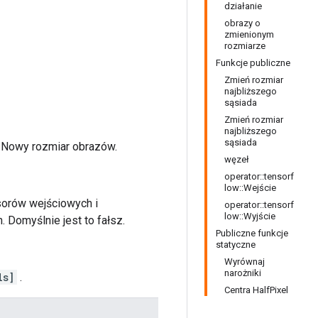
działanie
obrazy o
zmienionym
rozmiarze
Funkcje publiczne
Zmień rozmiar
najbliższego
sąsiada
Zmień rozmiar
najbliższego
sąsiada
 Nowy rozmiar obrazów.
węzeł
operator::tensorf
low::Wejście
nsorów wejściowych i
operator::tensorf
low::Wyjście
Domyślnie jest to fałsz.
Publiczne funkcje
statyczne
Wyrównaj
narożniki
ls]
.
Centra HalfPixel