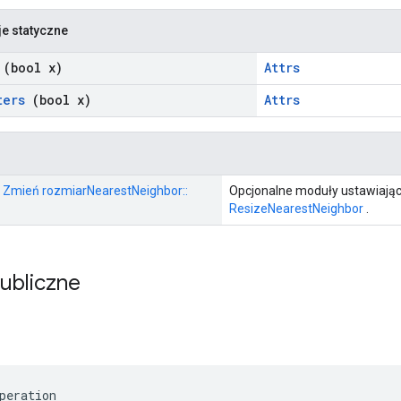
je statyczne
(bool x)
Attrs
ters
(bool x)
Attrs
:: Zmień rozmiarNearestNeighbor::
Opcjonalne moduły ustawiając
ResizeNearestNeighbor
.
publiczne
peration