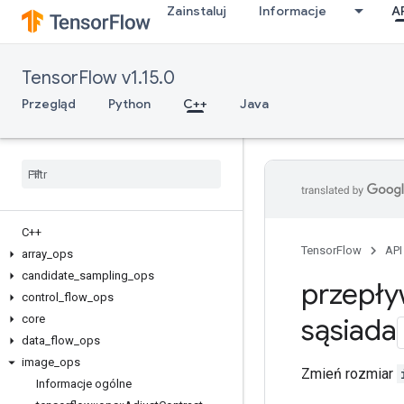
Zainstaluj
Informacje
A
TensorFlow v1.15.0
Przegląd
Python
C++
Java
C++
TensorFlow
API
array
_
ops
candidate
_
sampling
_
ops
przepły
control
_
flow
_
ops
core
sąsiada
data
_
flow
_
ops
image
_
ops
Zmień rozmiar
Informacje ogólne