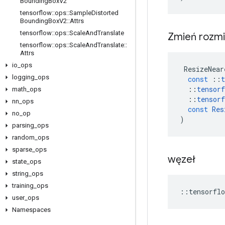
Bounding
Box
V2
tensorflow
::
ops
::
Sample
Distorted
Bounding
Box
V2
::
Attrs
tensorflow
::
ops
::
Scale
And
Translate
Zmień rozmi
tensorflow
::
ops
::
Scale
And
Translate
::
Attrs
io
_
ops
ResizeNear
logging
_
ops
const
::
t
::
tensorf
math
_
ops
::
tensorf
nn
_
ops
const
Res
no
_
op
)
parsing
_
ops
random
_
ops
sparse
_
ops
węzeł
state
_
ops
string
_
ops
training
_
ops
::
tensorflo
user
_
ops
Namespaces