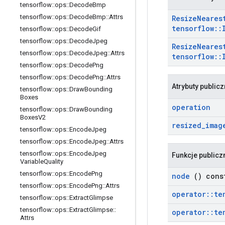
tensorflow
::
ops
::
Decode
Bmp
tensorflow
::
ops
::
Decode
Bmp
::
Attrs
Resize
Neares
tensorflow
::
tensorflow
::
ops
::
Decode
Gif
tensorflow
::
ops
::
Decode
Jpeg
Resize
Neares
tensorflow
::
ops
::
Decode
Jpeg
::
Attrs
tensorflow
::
tensorflow
::
ops
::
Decode
Png
tensorflow
::
ops
::
Decode
Png
::
Attrs
Atrybuty public
tensorflow
::
ops
::
Draw
Bounding
Boxes
operation
tensorflow
::
ops
::
Draw
Bounding
Boxes
V2
resized
_
imag
tensorflow
::
ops
::
Encode
Jpeg
tensorflow
::
ops
::
Encode
Jpeg
::
Attrs
tensorflow
::
ops
::
Encode
Jpeg
Funkcje publicz
Variable
Quality
tensorflow
::
ops
::
Encode
Png
node
() cons
tensorflow
::
ops
::
Encode
Png
::
Attrs
operator
::
te
tensorflow
::
ops
::
Extract
Glimpse
tensorflow
::
ops
::
Extract
Glimpse
::
operator
::
te
Attrs