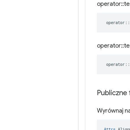
operator
::
te
operator
::
operator
::
te
operator
::
Publiczne
Wyrównaj na
Attrs
 Align