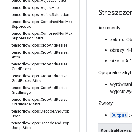
tensorflow
::
ops
::
Adjust
Contrast
tensorflow
::
ops
::
Adjust
Hue
Streszcze
tensorflow
::
ops
::
Adjust
Saturation
tensorflow
::
ops
::
Combined
Non
Max
Suppression
Argumenty:
tensorflow
::
ops
::
Combined
Non
Max
Suppression
::
Attrs
zakres: O
tensorflow
::
ops
::
Crop
And
Resize
obrazy: 4
tensorflow
::
ops
::
Crop
And
Resize
::
Attrs
size: = A 
tensorflow
::
ops
::
Crop
And
Resize
Grad
Boxes
Opcjonalne atry
tensorflow
::
ops
::
Crop
And
Resize
Grad
Boxes
::
Attrs
wyrównanie
tensorflow
::
ops
::
Crop
And
Resize
wyjściowyc
Grad
Image
tensorflow
::
ops
::
Crop
And
Resize
Zwroty:
Grad
Image
::
Attrs
tensorflow
::
ops
::
Decode
And
Crop
Output
:
Jpeg
tensorflow
::
ops
::
Decode
And
Crop
Jpeg
::
Attrs
Konstruktory i d