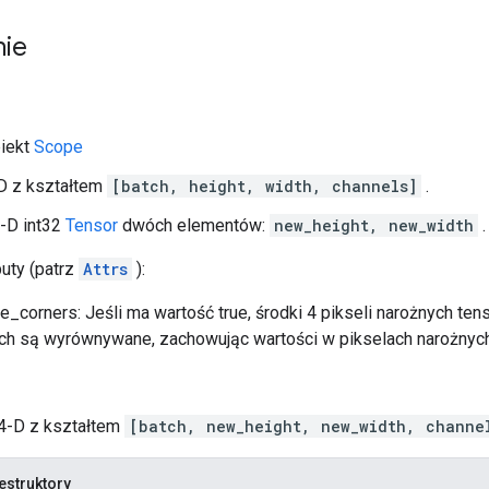
nie
biekt
Scope
-D z kształtem
[batch, height, width, channels]
.
1-D int32
Tensor
dwóch elementów:
new_height, new_width
.
buty (patrz
Attrs
):
_corners: Jeśli ma wartość true, środki 4 pikseli narożnych te
h są wyrównywane, zachowując wartości w pikselach narożnych. 
 4-D z kształtem
[batch, new_height, new_width, channe
estruktory