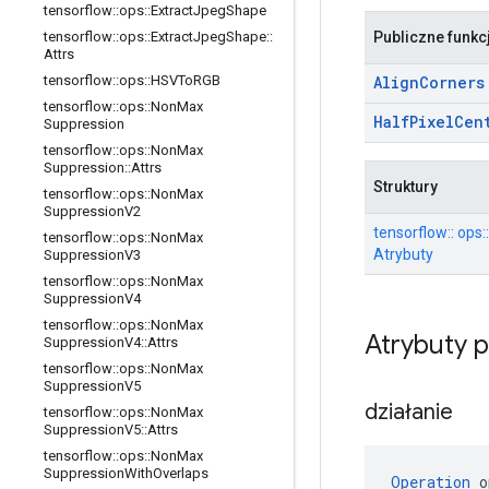
tensorflow
::
ops
::
Extract
Jpeg
Shape
Publiczne funkc
tensorflow
::
ops
::
Extract
Jpeg
Shape
::
Attrs
Align
Corners
tensorflow
::
ops
::
HSVTo
RGB
tensorflow
::
ops
::
Non
Max
Half
Pixel
Cen
Suppression
tensorflow
::
ops
::
Non
Max
Suppression
::
Attrs
Struktury
tensorflow
::
ops
::
Non
Max
Suppression
V2
tensorflow:: ops
tensorflow
::
ops
::
Non
Max
Atrybuty
Suppression
V3
tensorflow
::
ops
::
Non
Max
Suppression
V4
tensorflow
::
ops
::
Non
Max
Atrybuty 
Suppression
V4
::
Attrs
tensorflow
::
ops
::
Non
Max
Suppression
V5
działanie
tensorflow
::
ops
::
Non
Max
Suppression
V5
::
Attrs
tensorflow
::
ops
::
Non
Max
Suppression
With
Overlaps
Operation
 o