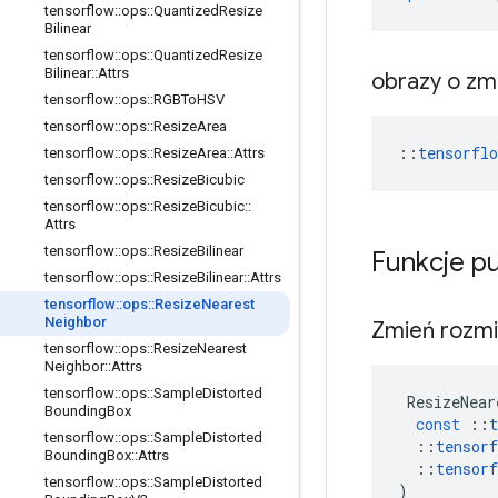
tensorflow
::
ops
::
Quantized
Resize
Bilinear
tensorflow
::
ops
::
Quantized
Resize
Bilinear
::
Attrs
obrazy o zm
tensorflow
::
ops
::
RGBTo
HSV
tensorflow
::
ops
::
Resize
Area
::
tensorfl
tensorflow
::
ops
::
Resize
Area
::
Attrs
tensorflow
::
ops
::
Resize
Bicubic
tensorflow
::
ops
::
Resize
Bicubic
::
Attrs
tensorflow
::
ops
::
Resize
Bilinear
Funkcje p
tensorflow
::
ops
::
Resize
Bilinear
::
Attrs
tensorflow
::
ops
::
Resize
Nearest
Neighbor
Zmień rozmi
tensorflow
::
ops
::
Resize
Nearest
Neighbor
::
Attrs
tensorflow
::
ops
::
Sample
Distorted
ResizeNear
Bounding
Box
const
::
t
tensorflow
::
ops
::
Sample
Distorted
::
tensorf
Bounding
Box
::
Attrs
::
tensorf
tensorflow
::
ops
::
Sample
Distorted
)