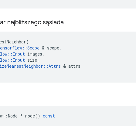
ar najbliższego sąsiada
estNeighbor
(
ensorflow
::
Scope
&
scope
,
low
::
Input
images
,
low
::
Input
size
,
izeNearestNeighbor
::
Attrs
&
attrs
w
::
Node
*
node
()
const