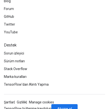
Blog
Forum
GitHub
Twitter
YouTube
Destek
Sorun izleyici
Sürüm notları
Stack Overflow
Marka kuralları
TensorFlow'dan Alıntı Yapma
Şartlar
Gizlilik
Manage cookies
Abone ol
TensorFlow bültenine kaydolun