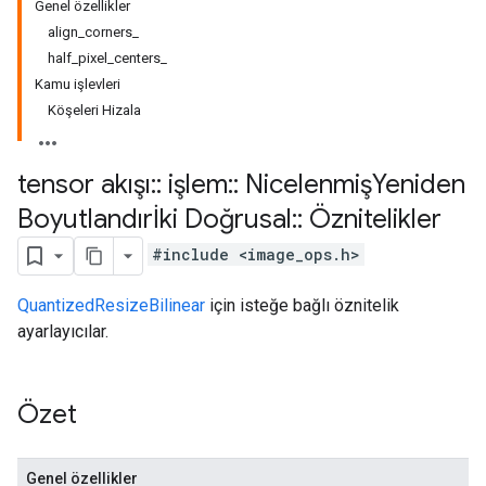
Genel özellikler
align_corners_
half_pixel_centers_
Kamu işlevleri
Köşeleri Hizala
tensor akışı
::
işlem
::
NicelenmişYeniden
Boyutlandırİki Doğrusal
::
Öznitelikler
#include <image_ops.h>
QuantizedResizeBilinear
için isteğe bağlı öznitelik
ayarlayıcılar.
Özet
Genel özellikler