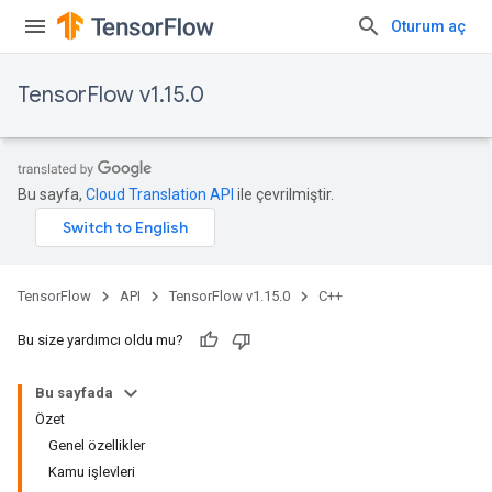
Oturum aç
TensorFlow v1.15.0
Bu sayfa,
Cloud Translation API
ile çevrilmiştir.
TensorFlow
API
TensorFlow v1.15.0
C++
Bu size yardımcı oldu mu?
Bu sayfada
Özet
Genel özellikler
Kamu işlevleri