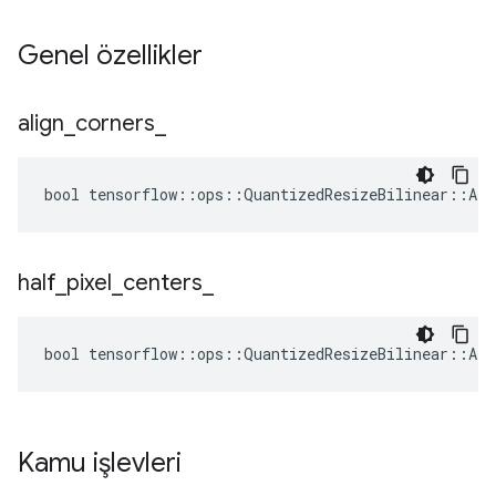
Genel özellikler
align
_
corners
_
bool tensorflow::ops::QuantizedResizeBilinear::Att
half
_
pixel
_
centers
_
bool tensorflow::ops::QuantizedResizeBilinear::Att
Kamu işlevleri