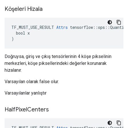
Köşeleri Hizala
TF_MUST_USE_RESULT 
Attrs
 tensorflow::ops::Quantize
  bool x

)
Doğruysa, giriş ve çıkış tensörlerinin 4 köşe pikselinin
merkezleri, köşe piksellerindeki değerler korunarak
hizalanır.
Varsayılan olarak false olur.
Varsayılanlar yanlıştır
Half
Pixel
Centers
TF_MUST_USE_RESULT 
Attrs
 tensorflow::ops::Quantize