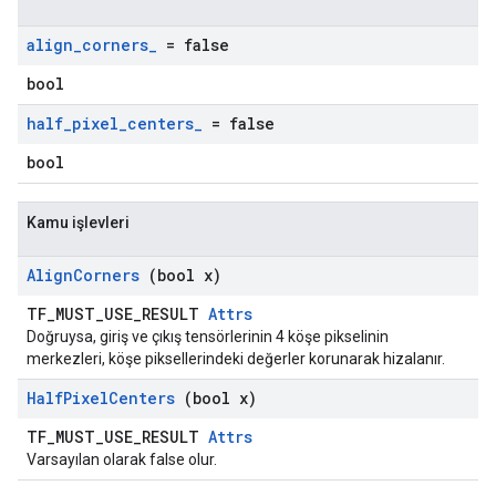
align
_
corners
_
= false
bool
half
_
pixel
_
centers
_
= false
bool
Kamu işlevleri
Align
Corners
(bool x)
TF_MUST_USE_RESULT
Attrs
Doğruysa, giriş ve çıkış tensörlerinin 4 köşe pikselinin
merkezleri, köşe piksellerindeki değerler korunarak hizalanır.
Half
Pixel
Centers
(bool x)
TF_MUST_USE_RESULT
Attrs
Varsayılan olarak false olur.