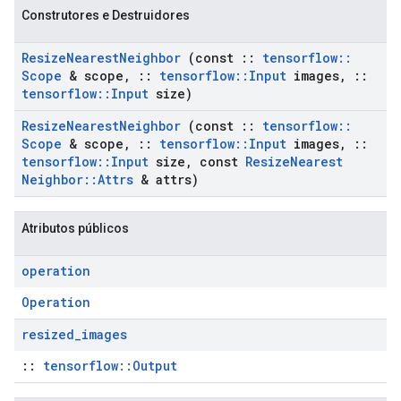
Construtores e Destruidores
Resize
Nearest
Neighbor
(const
::
tensorflow
::
Scope
& scope
,
::
tensorflow
::
Input
images
,
::
tensorflow
::
Input
size)
Resize
Nearest
Neighbor
(const
::
tensorflow
::
Scope
& scope
,
::
tensorflow
::
Input
images
,
::
tensorflow
::
Input
size
,
const
Resize
Nearest
Neighbor
::
Attrs
& attrs)
Atributos públicos
operation
Operation
resized
_
images
::
tensorflow::Output