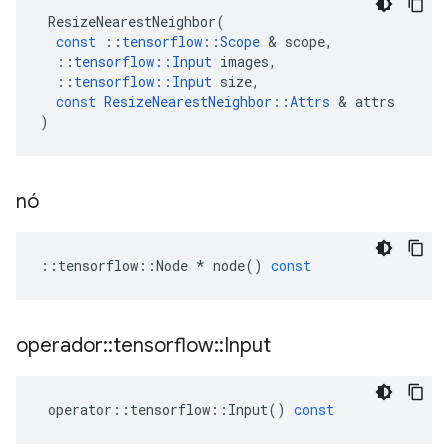
ResizeNearestNeighbor
(
const
::
tensorflow
::
Scope
&
scope
,
::
tensorflow
::
Input
images
,
::
tensorflow
::
Input
size
,
const
ResizeNearestNeighbor
::
Attrs
&
attrs
)
nó
::
tensorflow
::
Node
*
node
()
const
operador
::
tensorflow
::
Input
operator
::
tensorflow
::
Input
()
const