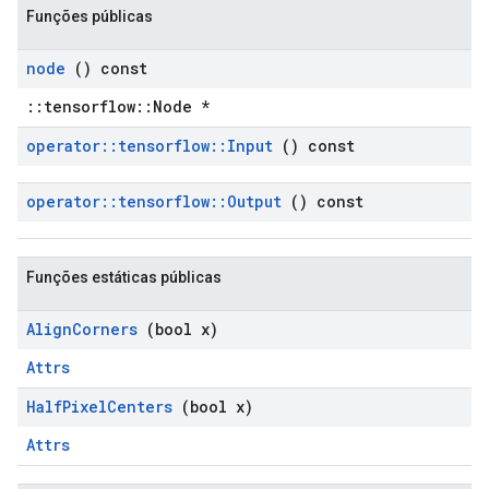
Funções públicas
node
() const
::tensorflow::Node *
operator
::
tensorflow
::
Input
() const
operator
::
tensorflow
::
Output
() const
Funções estáticas públicas
Align
Corners
(bool x)
Attrs
Half
Pixel
Centers
(bool x)
Attrs