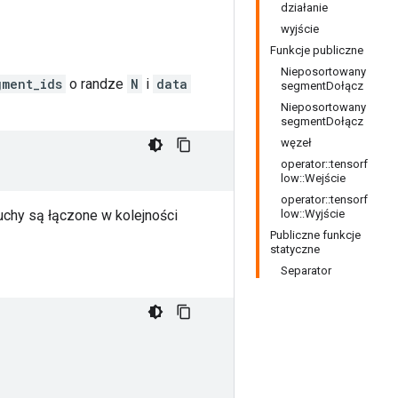
działanie
wyjście
Funkcje publiczne
Nieposortowany
gment_ids
o randze
N
i
data
segmentDołącz
Nieposortowany
segmentDołącz
węzeł
operator::tensorf
low::Wejście
operator::tensorf
ńcuchy są łączone w kolejności
low::Wyjście
Publiczne funkcje
statyczne
Separator