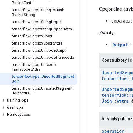
Bucket
Fast
Opcjonalne atry
tensorflow
::
ops
::
String
To
Hash
Bucket
Strong
separator:
tensorflow
::
ops
::
String
Upper
tensorflow
::
ops
::
String
Upper
::
Attrs
Zwroty:
tensorflow
::
ops
::
Substr
tensorflow
::
ops
::
Substr
::
Attrs
Output
:
tensorflow
::
ops
::
Unicode
Script
tensorflow
::
ops
::
Unicode
Transcode
Konstruktory i d
tensorflow
::
ops
::
Unicode
Transcode
::
Attrs
Unsorted
Segm
tensorflow
::
ops
::
Unsorted
Segment
tensorflow
::
Join
tensorflow
::
ops
::
Unsorted
Segment
Unsorted
Segm
Join
::
Attrs
tensorflow
::
training
_
ops
Join
::
Attrs
&
user
_
ops
Namespaces
Atrybuty public
operation