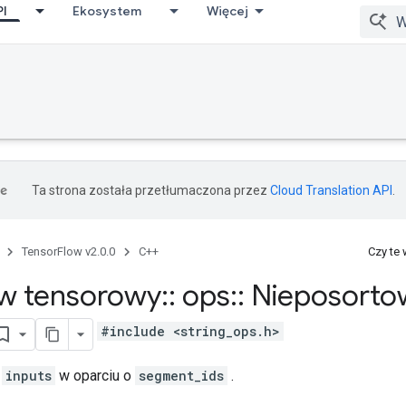
PI
Ekosystem
Więcej
Ta strona została przetłumaczona przez
Cloud Translation API
.
TensorFlow v2.0.0
C++
Czy te
w tensorowy
::
ops
::
Nieposorto
#include <string_ops.h>
y
inputs
w oparciu o
segment_ids
.