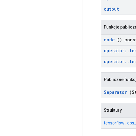
output
Funkcje publicz
node
() cons
operator
::
te
operator
::
te
Publiczne funkc
Separator
(St
Struktury
tensorflow:: ops