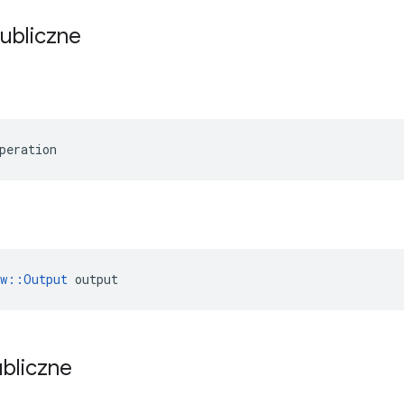
publiczne
peration
ow::Output
 output
ubliczne