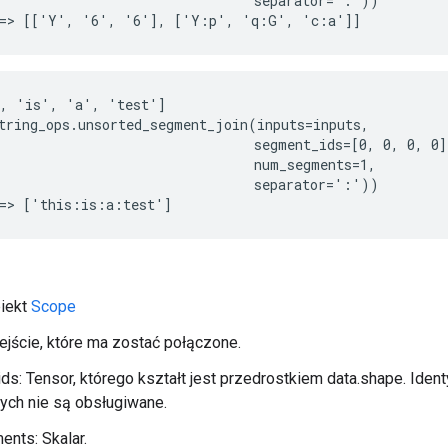
                                separator=':'))

==> [['Y', '6', '6'], ['Y:p', 'q:G', 'c:a']]
, 'is', 'a', 'test']

tring_ops.unsorted_segment_join(inputs=inputs,

                                segment_ids=[0, 0, 0, 0],
                                num_segments=1,

                                separator=':'))

==> ['this:is:a:test']
biekt
Scope
ejście, które ma zostać połączone.
s: Tensor, którego kształt jest przedrostkiem data.shape. Iden
ych nie są obsługiwane.
nts: Skalar.