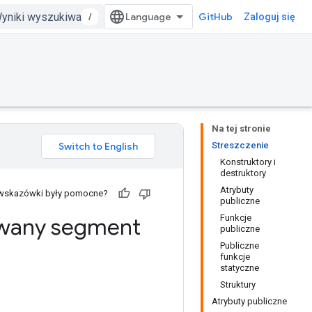
/
GitHub
Zaloguj się
Na tej stronie
Streszczenie
Konstruktory i
destruktory
Atrybuty
 wskazówki były pomocne?
publiczne
Funkcje
wany segment
publiczne
Publiczne
funkcje
statyczne
Struktury
Atrybuty publiczne