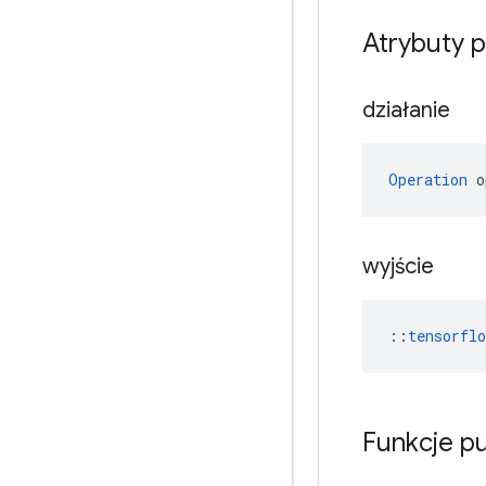
Atrybuty 
działanie
Operation
 o
wyjście
::
tensorfl
Funkcje p