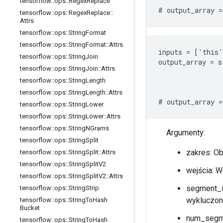
                
tensorflow
::
ops
::
Regex
Replace
# output_array 
tensorflow
::
ops
::
Regex
Replace
::
Attrs
tensorflow
::
ops
::
String
Format
tensorflow
::
ops
::
String
Format
::
Attrs
inputs = ['this'
tensorflow
::
ops
::
String
Join
output_array = s
tensorflow
::
ops
::
String
Join
::
Attrs
                
tensorflow
::
ops
::
String
Length
                
                
tensorflow
::
ops
::
String
Length
::
Attrs
# output_array 
tensorflow
::
ops
::
String
Lower
tensorflow
::
ops
::
String
Lower
::
Attrs
tensorflow
::
ops
::
String
NGrams
Argumenty:
tensorflow
::
ops
::
String
Split
zakres: O
tensorflow
::
ops
::
String
Split
::
Attrs
tensorflow
::
ops
::
String
Split
V2
wejścia: W
tensorflow
::
ops
::
String
Split
V2
::
Attrs
segment_id
tensorflow
::
ops
::
String
Strip
wykluczon
tensorflow
::
ops
::
String
To
Hash
Bucket
num_segme
tensorflow
::
ops
::
String
To
Hash