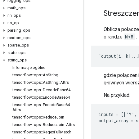
logging
_
ops
math
_
ops
Streszcze
nn
_
ops
no
_
op
Oblicza połącz
parsing
_
ops
o randze
N+M
:
random
_
ops
sparse
_
ops
state
_
ops
`output[i, k1...
string
_
ops
Informacje ogólne
gdzie połączenie
tensorflow
::
ops
::
As
String
głównych wiersz
tensorflow
::
ops
::
As
String
::
Attrs
tensorflow
::
ops
::
Decode
Base64
Na przykład:
tensorflow
::
ops
::
Encode
Base64
tensorflow
::
ops
::
Encode
Base64
::
Attrs
inputs = [['Y',
tensorflow
::
ops
::
Reduce
Join
output_array = s
tensorflow
::
ops
::
Reduce
Join
::
Attrs
                
tensorflow
::
ops
::
Regex
Full
Match
                