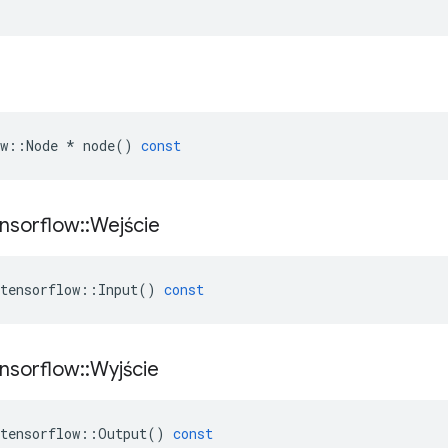
w
::
Node
*
node
()
const
nsorflow
::
Wejście
tensorflow
::
Input
()
const
nsorflow
::
Wyjście
tensorflow
::
Output
()
const