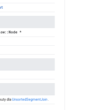
ut
low::Node *
buty dla
UnsortedSegmentJoin
.