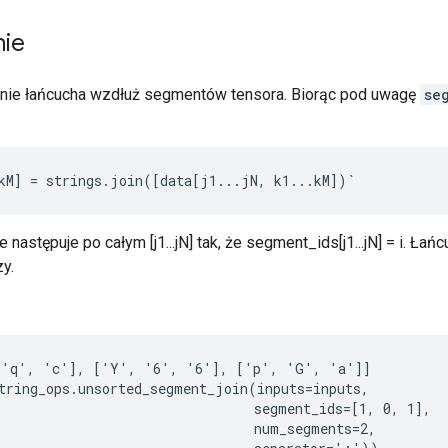
nie
enie łańcucha wzdłuż segmentów tensora. Biorąc pod uwagę
se
kM] = strings.join([data[j1...jN, k1...kM])`
 następuje po całym [j1...jN] tak, że segment_ids[j1...jN] = i. Ła
y.
 'q', 'c'], ['Y', '6', '6'], ['p', 'G', 'a']]

tring_ops.unsorted_segment_join(inputs=inputs,

                                segment_ids=[1, 0, 1],

                                num_segments=2,
