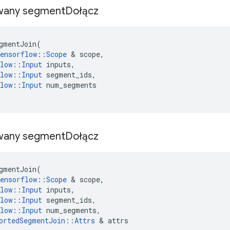
wany segment
Dołącz
gmentJoin
(
ensorflow
::
Scope
&
scope
,
low
::
Input
inputs
,
low
::
Input
segment_ids
,
low
::
Input
num_segments
wany segment
Dołącz
gmentJoin
(
ensorflow
::
Scope
&
scope
,
low
::
Input
inputs
,
low
::
Input
segment_ids
,
low
::
Input
num_segments
,
ortedSegmentJoin
::
Attrs
&
attrs