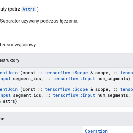
buty (patrz
Attrs
):
 Separator używany podczas łączenia.
 Tensor wyjściowy.
estruktory
ent
Join
(const
::
tensorflow
::
Scope
& scope
,
::
tenso
Input
segment
_
ids
,
::
tensorflow
::
Input
num
_
segments)
ent
Join
(const
::
tensorflow
::
Scope
& scope
,
::
tenso
Input
segment
_
ids
,
::
tensorflow
::
Input
num
_
segments
,
 attrs)
zne
Operation