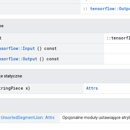
::
tensorflow::Outp
ne
t
::tensorf
nsorflow
::
Input
() const
nsorflow
::
Output
() const
je statyczne
ring
Piece x)
Attrs
:: UnsortedSegmentJoin:: Attrs
Opcjonalne moduły ustawiające atry