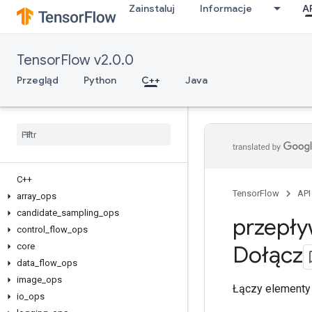
Zainstaluj
Informacje
A
TensorFlow v2.0.0
Przegląd
Python
C++
Java
C++
TensorFlow
API
array
_
ops
candidate
_
sampling
_
ops
przepły
control
_
flow
_
ops
core
Dołącz
data
_
flow
_
ops
image
_
ops
Łączy element
io
_
ops