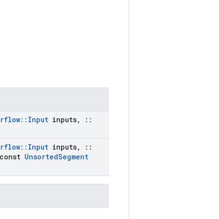
rflow
::
Input
inputs
,
::
rflow
::
Input
inputs
,
::
const
Unsorted
Segment