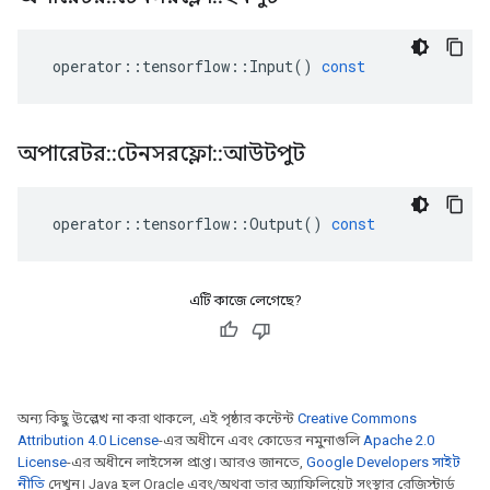
operator
::
tensorflow
::
Input
()
const
অপারেটর
::
টেনসরফ্লো
::
আউটপুট
operator
::
tensorflow
::
Output
()
const
এটি কাজে লেগেছে?
অন্য কিছু উল্লেখ না করা থাকলে, এই পৃষ্ঠার কন্টেন্ট
Creative Commons
Attribution 4.0 License
-এর অধীনে এবং কোডের নমুনাগুলি
Apache 2.0
License
-এর অধীনে লাইসেন্স প্রাপ্ত। আরও জানতে,
Google Developers সাইট
নীতি
দেখুন। Java হল Oracle এবং/অথবা তার অ্যাফিলিয়েট সংস্থার রেজিস্টার্ড