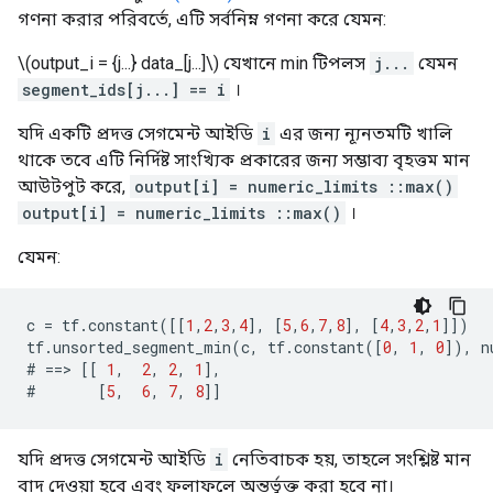
গণনা করার পরিবর্তে, এটি সর্বনিম্ন গণনা করে যেমন:
\(output_i = {j...} data_[j...]\) যেখানে min টিপলস
j...
যেমন
segment_ids[j...] == i
।
যদি একটি প্রদত্ত সেগমেন্ট আইডি
i
এর জন্য ন্যূনতমটি খালি
থাকে তবে এটি নির্দিষ্ট সাংখ্যিক প্রকারের জন্য সম্ভাব্য বৃহত্তম মান
আউটপুট করে,
output[i] = numeric_limits ::max()
output[i] = numeric_limits ::max()
।
যেমন:
c
=
tf
.
constant
([[
1
,
2
,
3
,
4
],
[
5
,
6
,
7
,
8
],
[
4
,
3
,
2
,
1
]])
tf
.
unsorted_segment_min
(
c
,
tf
.
constant
([
0
,
1
,
0
]),
n
#
==>
[[
1
,
2
,
2
,
1
],
#
[
5
,
6
,
7
,
8
]]
যদি প্রদত্ত সেগমেন্ট আইডি
i
নেতিবাচক হয়, তাহলে সংশ্লিষ্ট মান
বাদ দেওয়া হবে এবং ফলাফলে অন্তর্ভুক্ত করা হবে না।