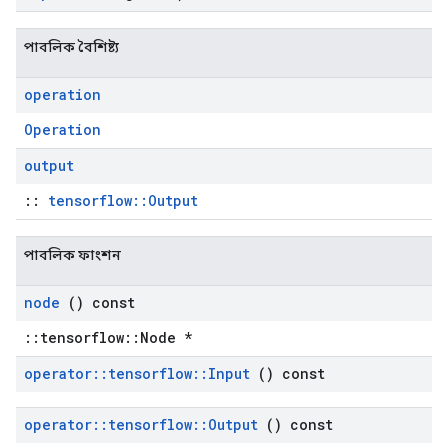
পাবলিক বৈশিষ্ট্য
operation
Operation
output
::
tensorflow::Output
পাবলিক ফাংশন
node
() const
::tensorflow::Node *
operator
::
tensorflow
::
Input
() const
operator
::
tensorflow
::
Output
() const