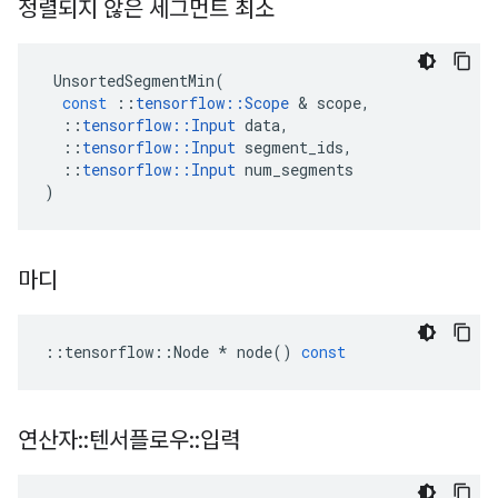
정렬되지 않은 세그먼트 최소
UnsortedSegmentMin
(
const
::
tensorflow
::
Scope
&
scope
,
::
tensorflow
::
Input
data
,
::
tensorflow
::
Input
segment_ids
,
::
tensorflow
::
Input
num_segments
)
마디
::
tensorflow
::
Node
*
node
()
const
연산자
::
텐서플로우
::
입력