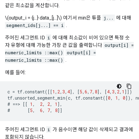
같은 최소값을 계산합니다.
\(output_i = {j...} data_[j...]\) 여기서 min은 튜플
j...
에 대해
segment_ids[j...] == i
.
주어진 세그먼트 ID
i
에 대해 최소값이 비어 있으면 특정 숫
자 유형에 대해 가능한 가장 큰 값을 출력합니다
output[i] =
numeric_limits ::max()
output[i] =
numeric_limits ::max()
.
예를 들어:
c
=
tf
.
constant
([[
1
,
2
,
3
,
4
],
[
5
,
6
,
7
,
8
],
[
4
,
3
,
2
,
1
]])
tf
.
unsorted_segment_min
(
c
,
tf
.
constant
([
0
,
1
,
0
]),
n
#
==>
[[
1
,
2
,
2
,
1
],
#
[
5
,
6
,
7
,
8
]]
주어진 세그먼트 ID
i
가 음수이면 해당 값이 삭제되고 결과에
포함되지 않습니다.