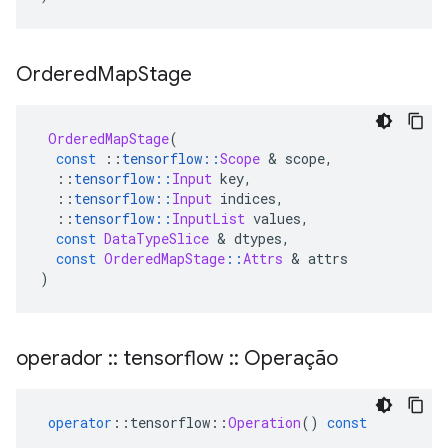
Ordered
Map
Stage
OrderedMapStage
(
const
::
tensorflow
::
Scope
&
 scope
,
::
tensorflow
::
Input
 key
,
::
tensorflow
::
Input
 indices
,
::
tensorflow
::
InputList
 values
,
const
DataTypeSlice
&
 dtypes
,
const
OrderedMapStage
::
Attrs
&
 attrs
)
operador
::
tensorflow
::
Operação
operator
::
tensorflow
::
Operation
()
const