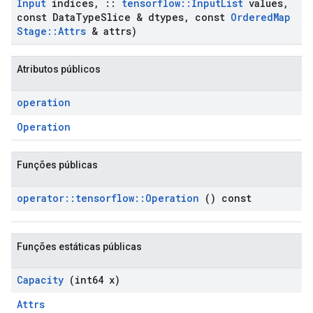
Input
indices
,
::
tensorflow
::
Input
List
values
,
const Data
Type
Slice & dtypes
,
const
Ordered
Map
Stage
::
Attrs
& attrs)
Atributos públicos
operation
Operation
Funções públicas
operator
::
tensorflow
::
Operation
() const
Funções estáticas públicas
Capacity
(int64 x)
Attrs