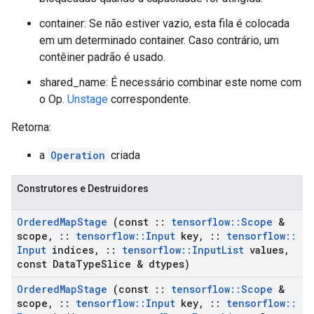
container: Se não estiver vazio, esta fila é colocada
em um determinado container. Caso contrário, um
contêiner padrão é usado.
shared_name: É necessário combinar este nome com
o Op.
Unstage
correspondente.
Retorna:
a
Operation
criada
Construtores e Destruidores
Ordered
Map
Stage
(const
::
tensorflow
::
Scope
&
scope
,
::
tensorflow
::
Input
key
,
::
tensorflow
::
Input
indices
,
::
tensorflow
::
Input
List
values
,
const Data
Type
Slice & dtypes)
Ordered
Map
Stage
(const
::
tensorflow
::
Scope
&
scope
,
::
tensorflow
::
Input
key
,
::
tensorflow
::