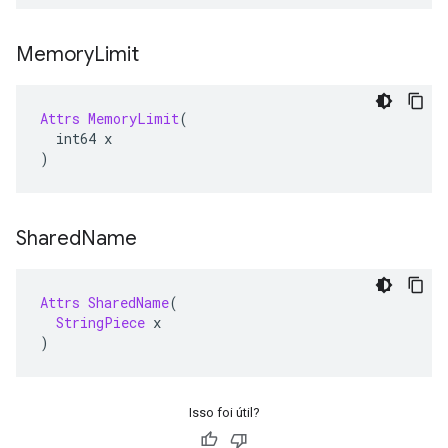
Memory
Limit
Attrs
MemoryLimit
(
  int64 x
)
Shared
Name
Attrs
SharedName
(
StringPiece
 x
)
Isso foi útil?