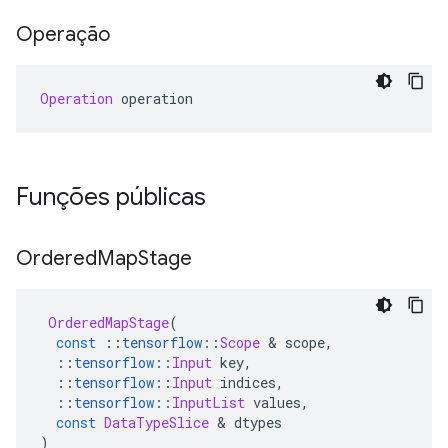
Operação
Operation
 operation
Funções públicas
Ordered
Map
Stage
OrderedMapStage
(
const
::
tensorflow
::
Scope
&
 scope
,
::
tensorflow
::
Input
 key
,
::
tensorflow
::
Input
 indices
,
::
tensorflow
::
InputList
 values
,
const
DataTypeSlice
&
 dtypes
)