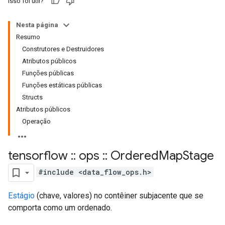
Isso foi útil?
Nesta página
Resumo
Construtores e Destruidores
Atributos públicos
Funções públicas
Funções estáticas públicas
Structs
Atributos públicos
Operação
tensorflow
::
ops
::
Ordered
Map
Stage
#include <data_flow_ops.h>
Estágio
(chave, valores) no contêiner subjacente que se
comporta como um ordenado.