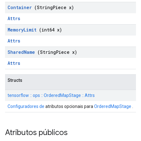
Container
(String
Piece x)
Attrs
Memory
Limit
(int64 x)
Attrs
Shared
Name
(String
Piece x)
Attrs
Structs
tensorflow :: ops :: OrderedMapStage :: Attrs
Configuradores de
atributos opcionais para
OrderedMapStage
.
Atributos públicos