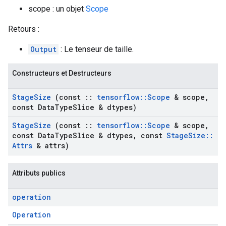
scope : un objet
Scope
Retours :
Output
: Le tenseur de taille.
Constructeurs et Destructeurs
Stage
Size
(const
::
tensorflow
::
Scope
& scope
,
const Data
Type
Slice & dtypes)
Stage
Size
(const
::
tensorflow
::
Scope
& scope
,
const Data
Type
Slice & dtypes
,
const
Stage
Size
::
Attrs
& attrs)
Attributs publics
operation
Operation