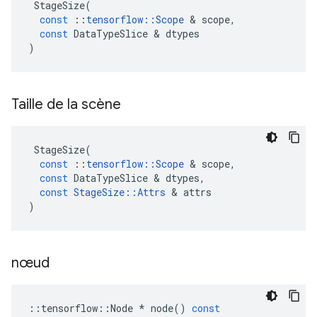
StageSize
(
const
::
tensorflow
::
Scope
&
scope
,
const
DataTypeSlice
&
dtypes
)
Taille de la scène
StageSize
(
const
::
tensorflow
::
Scope
&
scope
,
const
DataTypeSlice
&
dtypes
,
const
StageSize
::
Attrs
&
attrs
)
nœud
::
tensorflow
::
Node
*
node
()
const