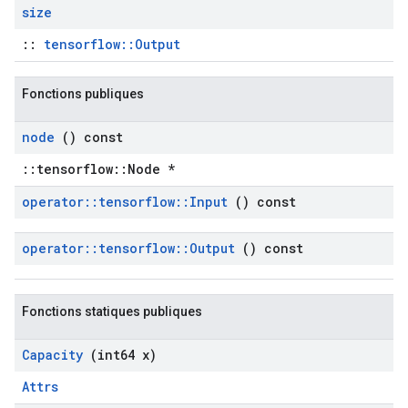
size
::
tensorflow::Output
Fonctions publiques
node
() const
::tensorflow::Node *
operator
::
tensorflow
::
Input
() const
operator
::
tensorflow
::
Output
() const
Fonctions statiques publiques
Capacity
(int64 x)
Attrs