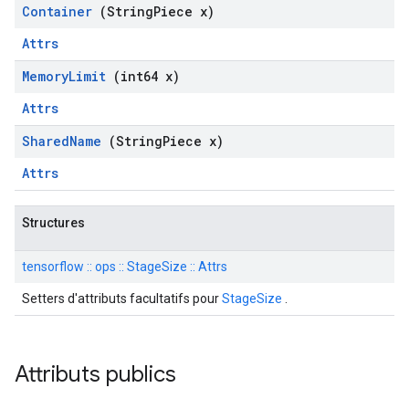
Container
(String
Piece x)
Attrs
Memory
Limit
(int64 x)
Attrs
Shared
Name
(String
Piece x)
Attrs
Structures
tensorflow :: ops :: StageSize :: Attrs
Setters d'attributs facultatifs pour
StageSize
.
Attributs publics