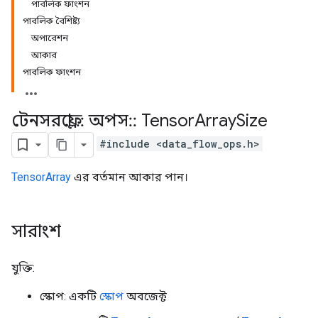
পাবলিক ফাংশন
পাবলিক বৈশিষ্ট্য
অপারেশন
আকার
পাবলিক ফাংশন
টেনসরফ্লো
::
অপস
::
Tensor
Array
Size
#include <data_flow_ops.h>
TensorArray
এর বর্তমান আকার পান।
সারাংশ
যুক্তি:
স্কোপ: একটি
স্কোপ
অবজেক্ট