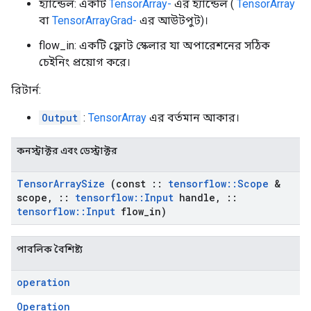
হ্যান্ডেল: একটি
TensorArray-
এর হ্যান্ডেল (
TensorArray
বা
TensorArrayGrad-
এর আউটপুট)।
flow_in: একটি ফ্লোট স্কেলার যা অপারেশনের সঠিক
চেইনিং প্রয়োগ করে।
রিটার্ন:
Output
:
TensorArray
এর বর্তমান আকার।
কনস্ট্রাক্টর এবং ডেস্ট্রাক্টর
Tensor
Array
Size
(const
::
tensorflow
::
Scope
&
scope
,
::
tensorflow
::
Input
handle
,
::
tensorflow
::
Input
flow
_
in)
পাবলিক বৈশিষ্ট্য
operation
Operation