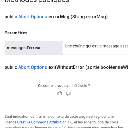
public
Abort
.
Options
error
Msg
(String error
Msg)
Paramètres
Une chaîne qui est le message assoc
message d'erreur
public
Abort
.
Options
exit
Without
Error
(sortie booléenne
Wi
Ce contenu vous a-t-il été utile ?
Sauf indication contraire, le contenu de cette page est régi par une
licence
Creative Commons Attribution 4.0
, et les échantillons de code
sont régis par une licence
Apache 2.0
. Pour en savoir plus, consultez les