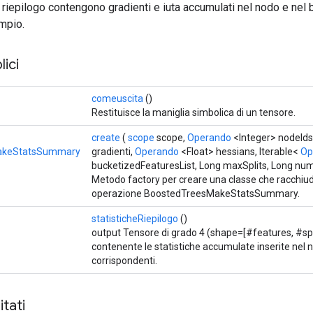
i riepilogo contengono gradienti e iuta accumulati nel nodo e nel
mpio.
ici
comeuscita
()
Restituisce la maniglia simbolica di un tensore.
create
(
scope
scope,
Operando
<Integer> nodeIds
akeStatsSummary
gradienti,
Operando
<Float> hessians, Iterable<
Op
bucketizedFeaturesList, Long maxSplits, Long nu
Metodo factory per creare una classe che racchiu
operazione BoostedTreesMakeStatsSummary.
statisticheRiepilogo
()
output Tensore di grado 4 (shape=[#features, #spli
contenente le statistiche accumulate inserite nel 
corrispondenti.
tati