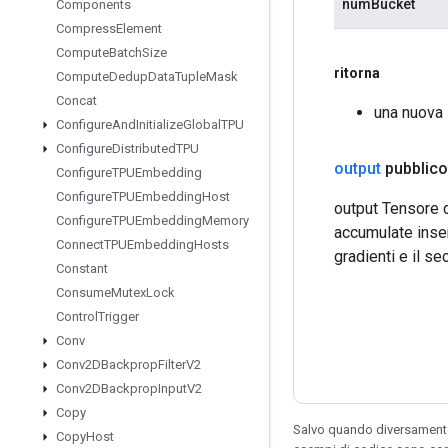
numBucket
Components
Compress
Element
Compute
Batch
Size
ritorna
Compute
Dedup
Data
Tuple
Mask
Concat
una nuova
Configure
And
Initialize
Global
TPU
Configure
Distributed
TPU
output
pubblico
Configure
TPUEmbedding
Configure
TPUEmbedding
Host
output Tensore d
Configure
TPUEmbedding
Memory
accumulate inser
Connect
TPUEmbedding
Hosts
gradienti e il se
Constant
Consume
Mutex
Lock
Control
Trigger
Conv
Conv2DBackprop
Filter
V2
Conv2DBackprop
Input
V2
Copy
Salvo quando diversamente 
Copy
Host