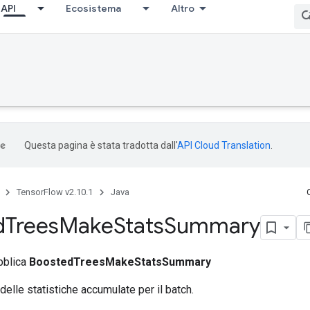
API
Ecosistema
Altro
Questa pagina è stata tradotta dall'
API Cloud Translation
.
TensorFlow v2.10.1
Java
d
Trees
Make
Stats
Summary
bblica
BoostedTreesMakeStatsSummary
 delle statistiche accumulate per il batch.