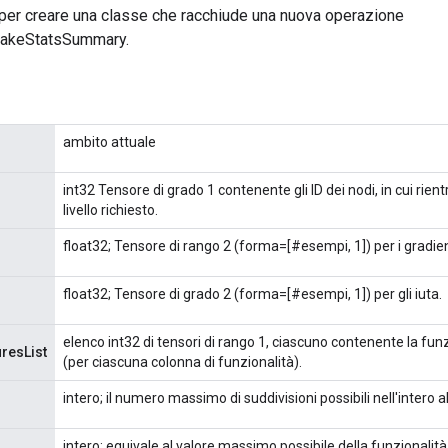
per creare una classe che racchiude una nuova operazione
akeStatsSummary.
ambito attuale
int32 Tensore di grado 1 contenente gli ID dei nodi, in cui rien
livello richiesto.
float32; Tensore di rango 2 (forma=[#esempi, 1]) per i gradien
float32; Tensore di grado 2 (forma=[#esempi, 1]) per gli iuta.
elenco int32 di tensori di rango 1, ciascuno contenente la fu
resList
(per ciascuna colonna di funzionalità).
intero; il numero massimo di suddivisioni possibili nell'intero a
intero; equivale al valore massimo possibile della funzionali