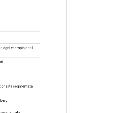
tra ogni esempio per il
ti.
nzionalità segmentata
lbero.
tà segmentata.