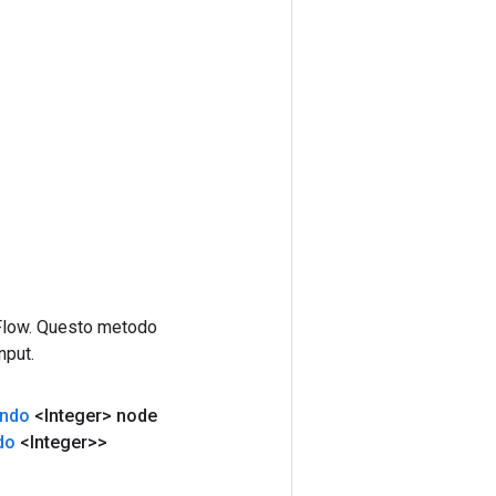
rFlow. Questo metodo
nput.
ando
<Integer> node
do
<Integer>>