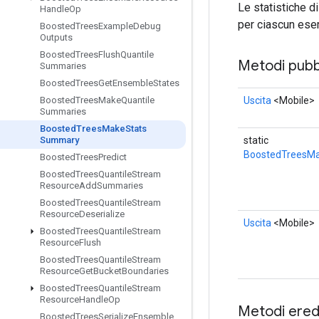
Le statistiche d
Handle
Op
per ciascun ese
Boosted
Trees
Example
Debug
Outputs
Boosted
Trees
Flush
Quantile
Metodi pubbl
Summaries
Boosted
Trees
Get
Ensemble
States
Uscita
<Mobile>
Boosted
Trees
Make
Quantile
Summaries
Boosted
Trees
Make
Stats
static
Summary
BoostedTreesM
Boosted
Trees
Predict
Boosted
Trees
Quantile
Stream
Resource
Add
Summaries
Boosted
Trees
Quantile
Stream
Resource
Deserialize
Uscita
<Mobile>
Boosted
Trees
Quantile
Stream
Resource
Flush
Boosted
Trees
Quantile
Stream
Resource
Get
Bucket
Boundaries
Boosted
Trees
Quantile
Stream
Resource
Handle
Op
Metodi eredi
Boosted
Trees
Serialize
Ensemble