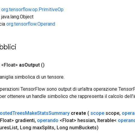
e
org.tensorflow.op.PrimitiveOp
 java.lang.Object
ccia
org.tensorflow.Operand
bblici
 <Float>
as
Output
()
aniglia simbolica di un tensore.
 operazioni TensorFlow sono output di un'altra operazione Tenso
 per ottenere un handle simbolico che rappresenta il calcolo dell'i
osted
Trees
Make
Stats
Summary
create
(
scope
scope
,
oper
Float> gradienti
,
operando
<Float> hessian
,
Iterable<
operan
ures
List
,
Long max
Splits
,
Long num
Buckets)