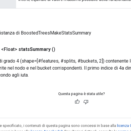
 istanza di BoostedTreesMakeStatsSummary
 <Float>
stats
Summary
()
i grado 4 (shape=[#features, #splits, #buckets, 2]) contenente l
ite nel nodo e nel bucket corrispondenti. Il primo indice di 4a di
condo agli iuta.
Questa pagina è stata utile?
specificato, i contenuti di questa pagina sono concessi in base alla
licenza 