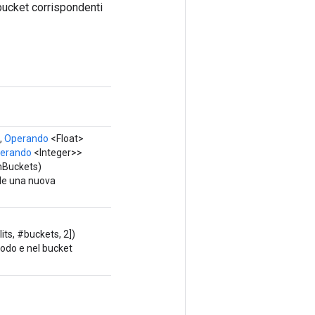
 bucket corrispondenti
,
Operando
<Float>
erando
<Integer>>
mBuckets)
de una nuova
ts, #buckets, 2])
nodo e nel bucket