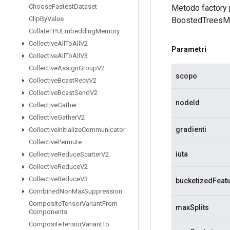
Choose
Fastest
Dataset
Metodo factory 
Clip
By
Value
BoostedTreesM
Collate
TPUEmbedding
Memory
Collective
All
To
All
V2
Parametri
Collective
All
To
All
V3
Collective
Assign
Group
V2
scopo
Collective
Bcast
Recv
V2
Collective
Bcast
Send
V2
nodeId
Collective
Gather
Collective
Gather
V2
gradienti
Collective
Initialize
Communicator
Collective
Permute
iuta
Collective
Reduce
Scatter
V2
Collective
Reduce
V2
Collective
Reduce
V3
bucketizedFeatu
Combined
Non
Max
Suppression
Composite
Tensor
Variant
From
maxSplits
Components
Composite
Tensor
Variant
To