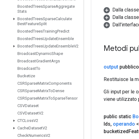
Boosted
Trees
Sparse
Aggregate
Dalla class
Stats
Dalla classe
Boosted
Trees
Sparse
Calculate
Best
Feature
Split
Dall'interfa
Boosted
Trees
Training
Predict
Boosted
Trees
Update
Ensemble
Metodi pu
Boosted
Trees
Update
Ensemble
V2
Broadcast
Dynamic
Shape
Broadcast
Gradient
Args
output
pubblico
Broadcast
To
Bucketize
Restituisce la m
CSRSparse
Matrix
Components
CSRSparse
Matrix
To
Dense
Gli input per le
CSRSparse
Matrix
To
Sparse
Tensor
viene utilizzato
CSVDataset
CSVDataset
V2
public static
Bo
CTCLoss
V2
Ids
,
operando
<
Cache
Dataset
V2
bucketized
Feat
Check
Numerics
V2