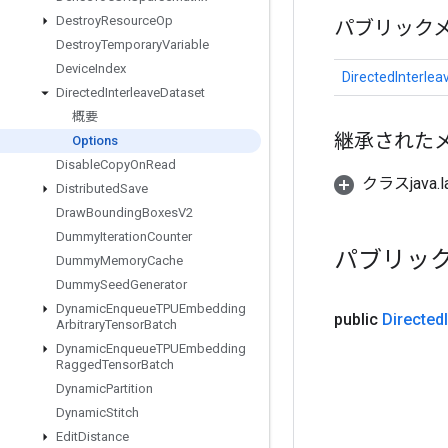
Destroy
Resource
Op
パブリック
Destroy
Temporary
Variable
Device
Index
DirectedInterlea
Directed
Interleave
Dataset
概要
継承された
Options
Disable
Copy
On
Read
クラスjava.l
Distributed
Save
Draw
Bounding
Boxes
V2
Dummy
Iteration
Counter
パブリッ
Dummy
Memory
Cache
Dummy
Seed
Generator
Dynamic
Enqueue
TPUEmbedding
public
Directed
Arbitrary
Tensor
Batch
Dynamic
Enqueue
TPUEmbedding
Ragged
Tensor
Batch
Dynamic
Partition
Dynamic
Stitch
Edit
Distance