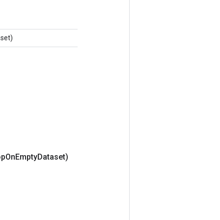
set)
op
On
Empty
Dataset)