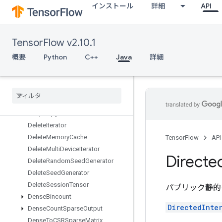
インストール
詳細
API
DebugIdentity
DebugIdentityV2
DebugIdentityV3
TensorFlow v2.10.1
DebugNanCount
DebugNumericSummary
概要
Python
C++
Java
詳細
DebugNumericSummaryV2
Decode
Image
Decode
Padded
Raw
Decode
Proto
Deep
Copy
Delete
Iterator
Delete
Memory
Cache
TensorFlow
API
Delete
Multi
Device
Iterator
Directe
Delete
Random
Seed
Generator
Delete
Seed
Generator
Delete
Session
Tensor
パブリック静的
Dense
Bincount
DirectedInte
Dense
Count
Sparse
Output
Dense
To
CSRSparse
Matrix