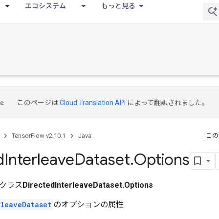
エコシステム
もっと見る
このページは
Cloud Translation API
によって翻訳されました。
TensorFlow v2.10.1
Java
この
d
Interleave
Dataset
.
Options
クラス
DirectedInterleaveDataset.Options
rleaveDataset
のオプションの属性