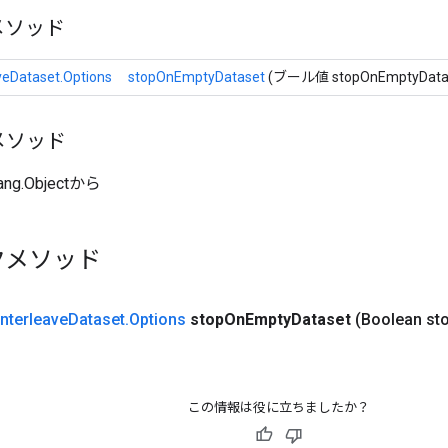
メソッド
veDataset.Options
stopOnEmptyDataset
(ブール値 stopOnEmptyData
メソッド
ang.Objectから
クメソッド
Interleave
Dataset
.
Options
stop
On
Empty
Dataset
(Boolean st
この情報は役に立ちましたか？