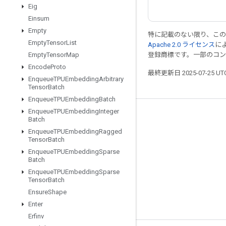
Eig
Einsum
Empty
特に記載のない限り、こ
Empty
Tensor
List
Apache 2.0 ライセンス
に
登録商標です。一部のコ
Empty
Tensor
Map
Encode
Proto
最終更新日 2025-07-25 U
Enqueue
TPUEmbedding
Arbitrary
Tensor
Batch
Enqueue
TPUEmbedding
Batch
Enqueue
TPUEmbedding
Integer
つながる
Batch
Enqueue
TPUEmbedding
Ragged
ブログ
Tensor
Batch
フォーラム
Enqueue
TPUEmbedding
Sparse
Batch
GitHub
Enqueue
TPUEmbedding
Sparse
Tensor
Batch
Twitter
Ensure
Shape
YouTube
Enter
Erfinv