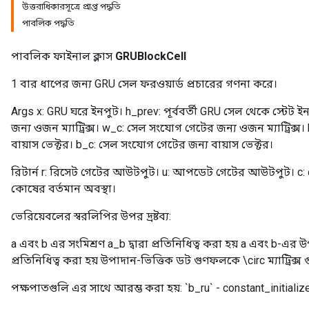
উত্তরাধিকারসূত্রে প্রাপ্ত পদ্ধতি
পাবলিক পদ্ধতি
পাবলিক ফাইনাল ক্লাস
GRUBlockCell
1 বার ধাপের জন্য GRU সেল ফরওয়ার্ড প্রচারের গণনা করে।
Args x: GRU ঘরে ইনপুট। h_prev: পূর্ববর্তী GRU সেল থেকে স্টে
জন্য ওজন ম্যাট্রিক্স। w_c: সেল সংযোগ গেটের জন্য ওজন ম্যাট্রিক
বায়াস ভেক্টর। b_c: সেল সংযোগ গেটের জন্য বায়াস ভেক্টর।
রিটার্ন r: রিসেট গেটের আউটপুট। u: আপডেট গেটের আউটপুট। c
কোষের বর্তমান অবস্থা।
ভেরিয়েবলের স্বরলিপির উপর দ্রষ্টব্য:
a এবং b এর সংমিশ্রণ a_b দ্বারা প্রতিনিধিত্ব করা হয় a এবং b-এর উ
প্রতিনিধিত্ব করা হয় উপাদান-ভিত্তিক ডট গুণফলকে \circ ম্যাট্রিক্স গ
পক্ষপাতগুলি এর সাথে আরম্ভ করা হয়: `b_ru` - constant_initializer