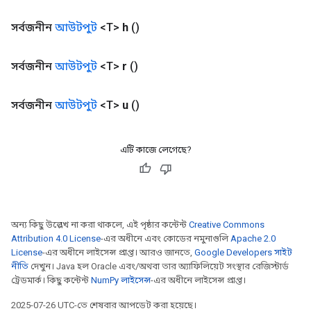
সর্বজনীন
আউটপুট
<T>
h
()
সর্বজনীন
আউটপুট
<T>
r
()
সর্বজনীন
আউটপুট
<T>
u
()
এটি কাজে লেগেছে?
অন্য কিছু উল্লেখ না করা থাকলে, এই পৃষ্ঠার কন্টেন্ট
Creative Commons
Attribution 4.0 License
-এর অধীনে এবং কোডের নমুনাগুলি
Apache 2.0
License
-এর অধীনে লাইসেন্স প্রাপ্ত। আরও জানতে,
Google Developers সাইট
নীতি
দেখুন। Java হল Oracle এবং/অথবা তার অ্যাফিলিয়েট সংস্থার রেজিস্টার্ড
ট্রেডমার্ক। কিছু কন্টেন্ট
NumPy লাইসেন্স
-এর অধীনে লাইসেন্স প্রাপ্ত।
2025-07-26 UTC-তে শেষবার আপডেট করা হয়েছে।