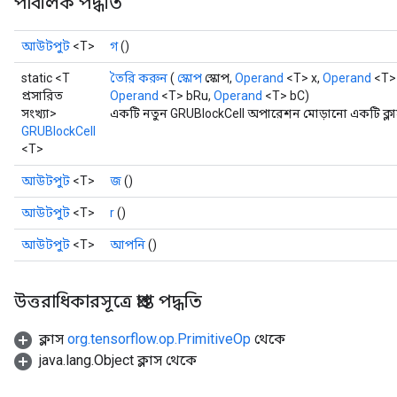
পাবলিক পদ্ধতি
আউটপুট
<T>
গ
()
static <T
তৈরি করুন
(
স্কোপ
স্কোপ,
Operand
<T> x,
Operand
<T>
প্রসারিত
Operand
<T> bRu,
Operand
<T> bC)
সংখ্যা>
একটি নতুন GRUBlockCell অপারেশন মোড়ানো একটি ক্লা
GRUBlockCell
<T>
আউটপুট
<T>
জ
()
আউটপুট
<T>
r
()
আউটপুট
<T>
আপনি
()
rs
mParameters
উত্তরাধিকারসূত্রে প্রাপ্ত পদ্ধতি
rs
Parameters
ক্লাস
org.tensorflow.op.PrimitiveOp
থেকে
java.lang.Object ক্লাস থেকে
rParameters
Parameters