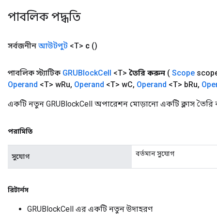
ters
পাবলিক পদ্ধতি
arameters
meters
সর্বজনীন
আউটপুট
<T>
c
()
rs
tDescentParameters
পাবলিক স্ট্যাটিক
GRUBlock
Cell
<T>
তৈরি করুন
(
Scope
scop
Operand
<T> w
Ru
,
Operand
<T> w
C
,
Operand
<T> b
Ru
,
Ope
একটি নতুন GRUBlockCell অপারেশন মোড়ানো একটি ক্লাস তৈরি 
পরামিতি
বর্তমান সুযোগ
সুযোগ
রিটার্নস
GRUBlockCell এর একটি নতুন উদাহরণ