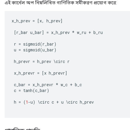
এই কার্নেল অপ নিম্নলিখিত গাণিতিক সমীকরণ প্রয়োগ করে:
x_h_prev
=
[
x
,
h_prev
]
[
r_bar
u_bar
]
=
x_h_prev
*
w_ru
+
b_ru
r
=
sigmoid
(
r_bar
)
u
=
sigmoid
(
u_bar
)
h_prevr
=
h_prev
\
circ
r
x_h_prevr
=
[
x
h_prevr
]
c_bar
=
x_h_prevr
*
w_c
+
b_c
c
=
tanh
(
c_bar
)
h
=
(
1
-
u
)
\
circ
c
+
u
\
circ
h_prev