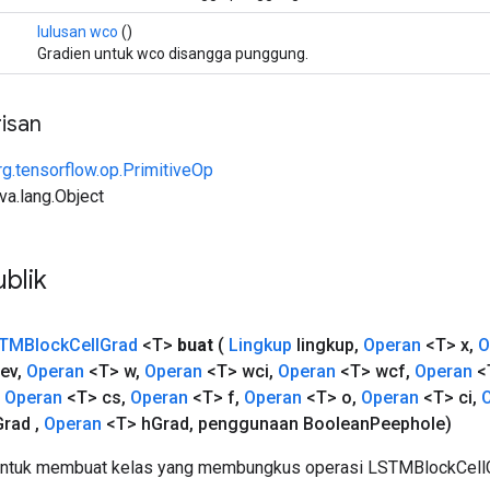
lulusan wco
()
Gradien untuk wco disangga punggung.
isan
rg.tensorflow.op.PrimitiveOp
ava.lang.Object
blik
TMBlock
Cell
Grad
<T>
buat
(
Lingkup
lingkup
,
Operan
<T> x
,
O
ev
,
Operan
<T> w
,
Operan
<T> wci
,
Operan
<T> wcf
,
Operan
<
Operan
<T> cs
,
Operan
<T> f
,
Operan
<T> o
,
Operan
<T> ci
,
Grad
,
Operan
<T> h
Grad
,
penggunaan Boolean
Peephole)
untuk membuat kelas yang membungkus operasi LSTMBlockCellG