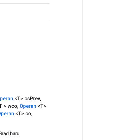
peran
<T> cs
Prev
,
T > wco
,
Operan
<T>
Operan
<T> co
,
rad baru.