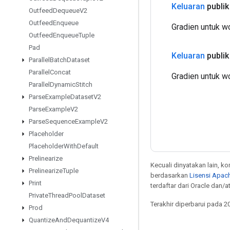
Keluaran
publik
Outfeed
Dequeue
V2
Outfeed
Enqueue
Gradien untuk w
Outfeed
Enqueue
Tuple
Pad
Keluaran
publik
Parallel
Batch
Dataset
Parallel
Concat
Gradien untuk w
Parallel
Dynamic
Stitch
Parse
Example
Dataset
V2
Parse
Example
V2
Parse
Sequence
Example
V2
Placeholder
Placeholder
With
Default
Prelinearize
Kecuali dinyatakan lain, k
Prelinearize
Tuple
berdasarkan
Lisensi Apach
Print
terdaftar dari Oracle dan/
Private
Thread
Pool
Dataset
Terakhir diperbarui pada 2
Prod
Quantize
And
Dequantize
V4