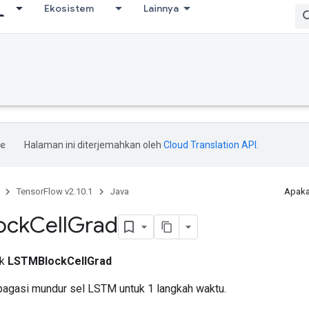
Ekosistem
Lainnya
Halaman ini diterjemahkan oleh
Cloud Translation API
.
TensorFlow v2.10.1
Java
Apaka
ock
Cell
Grad
ik
LSTMBlockCellGrad
agasi mundur sel LSTM untuk 1 langkah waktu.