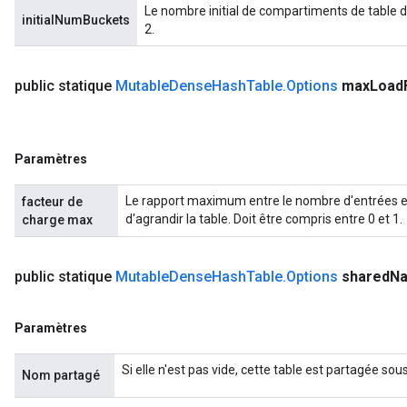
Le nombre initial de compartiments de table d
initialNumBuckets
2.
public statique
Mutable
Dense
Hash
Table
.
Options
max
Load
Paramètres
Le rapport maximum entre le nombre d'entrées 
facteur de
d'agrandir la table. Doit être compris entre 0 et 1.
charge max
public statique
Mutable
Dense
Hash
Table
.
Options
shared
N
Paramètres
Si elle n'est pas vide, cette table est partagée so
Nom partagé