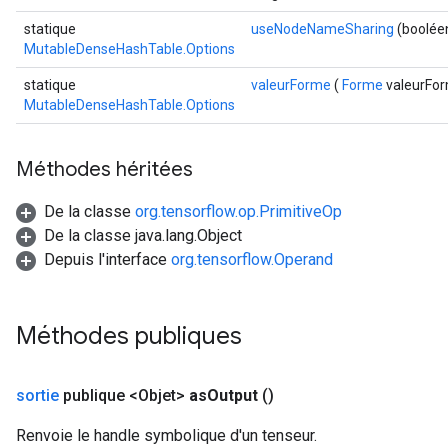
statique
useNodeNameSharing
(boolée
MutableDenseHashTable.Options
statique
valeurForme
(
Forme
valeurFo
MutableDenseHashTable.Options
Méthodes héritées
De la classe
org.tensorflow.op.PrimitiveOp
De la classe java.lang.Object
Depuis l'interface
org.tensorflow.Operand
Méthodes publiques
ize
sortie
publique <Objet>
as
Output
()
Renvoie le handle symbolique d'un tenseur.