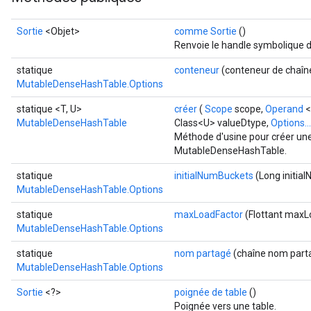
Sortie
<Objet>
comme Sortie
()
Renvoie le handle symbolique d
statique
conteneur
(conteneur de chaîn
MutableDenseHashTable.Options
statique <T, U>
créer
(
Scope
scope,
Operand
<
MutableDenseHashTable
Class<U> valueDtype,
Options...
Méthode d'usine pour créer une
MutableDenseHashTable.
statique
initialNumBuckets
(Long initia
MutableDenseHashTable.Options
statique
maxLoadFactor
(Flottant maxL
MutableDenseHashTable.Options
statique
nom partagé
(chaîne nom part
MutableDenseHashTable.Options
Sortie
<?>
poignée de table
()
Poignée vers une table.