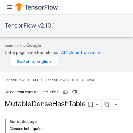
TensorFlow v2.10.1
Cette page a été traduite par l'
API Cloud Translation
.
TensorFlow
API
TensorFlow v2.10.1
Java
Ce contenu vous a-t-il été utile ?
Mutable
Dense
Hash
Table
Sur cette page
Classes imbriquées