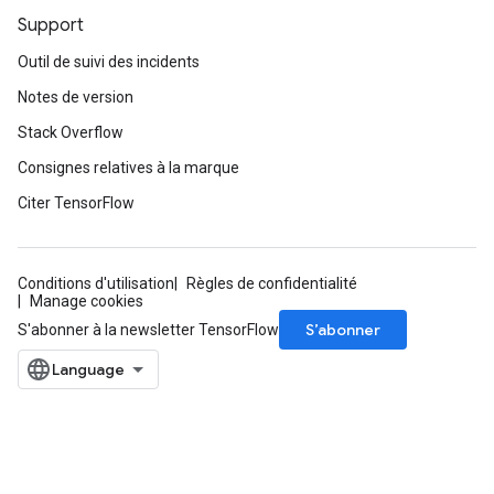
Support
ropParameters
s
Outil de suivi des incidents
atorParameters
Notes de version
ghtParameters
meters
Stack Overflow
adParameters
Consignes relatives à la marque
rameters
Citer TensorFlow
eters
ientDescentParameters
Conditions d'utilisation
Règles de confidentialité
Manage cookies
S’abonner
S'abonner à la newsletter TensorFlow