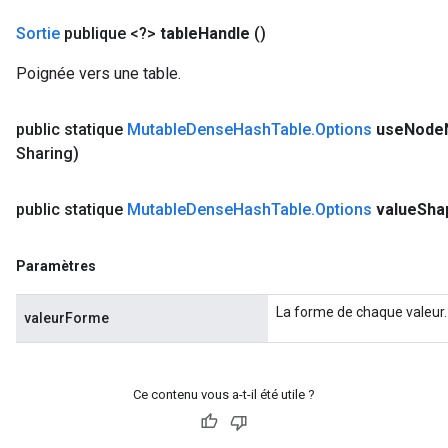
Sortie
publique <?>
table
Handle
()
Poignée vers une table.
public statique
Mutable
Dense
Hash
Table
.
Options
use
Node
Sharing)
public statique
Mutable
Dense
Hash
Table
.
Options
value
Sha
Paramètres
La forme de chaque valeur.
valeurForme
Ce contenu vous a-t-il été utile ?