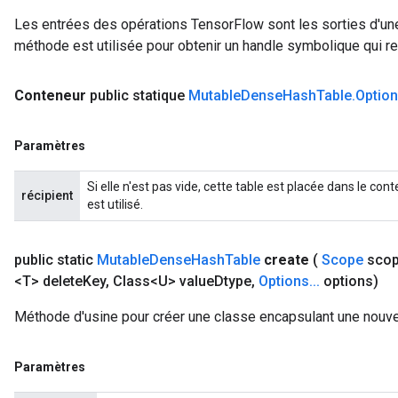
Les entrées des opérations TensorFlow sont les sorties d'une
Requantize
méthode est utilisée pour obtenir un handle symbolique qui rep
ize
AndReluAndRequantize
Conteneur
public statique
Mutable
Dense
Hash
Table
.
Optio
u
uAndRequantize
Paramètres
Si elle n'est pas vide, cette table est placée dans le c
AndRelu
récipient
est utilisé.
AndReluAndRequantize
ize
public static
Mutable
Dense
Hash
Table
create
(
Scope
sco
<T> delete
Key
,
Class<U> value
Dtype
,
Options
.
.
.
options)
Requantize
Méthode d'usine pour créer une classe encapsulant une nouv
ize
Paramètres