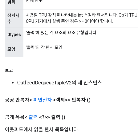
현재 범위
범위
ize
사용할 TPU 장치를 나타내는 int 스칼라 텐서입니다. Op가 TPU
장치서
Requantize
CPU 기기에서 실행 중인 경우 >= 0이어야 합니다.
수
ize
'출력'에 있는 각 요소의 요소 유형입니다.
dtypes
'출력'의 각 텐서 모양.
모양
보고
OutfeedDequeueTupleV2의 새 인스턴스
공공 반복자<
피연산자
<객체>>
반복자
()
공개 목록<
출력
<?>>
출력
()
아웃피드에서 읽을 텐서 목록입니다.