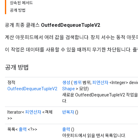
상속된 메서드
공개 방법
공개 최종 클래스
OutfeedDequeueTupleV2
계산 아웃피드에서 여러 값을 검색합니다. 장치 서수는 동적 아웃
이 작업은 데이터를 사용할 수 있을 때까지 무기한 차단됩니다. 출력 `
공개 방법
정적
생성
(
범위
범위,
피연산자
<Integer> devic
OutfeedDequeueTupleV2
Shape
> 모양)
새로운 OutfeedDequeueTupleV2
다.
Iterator<
피연산자
<객체
반복자
()
>>
목록<
출력
<?>>
출력
()
아웃피드에서 읽을 텐서 목록입니다.