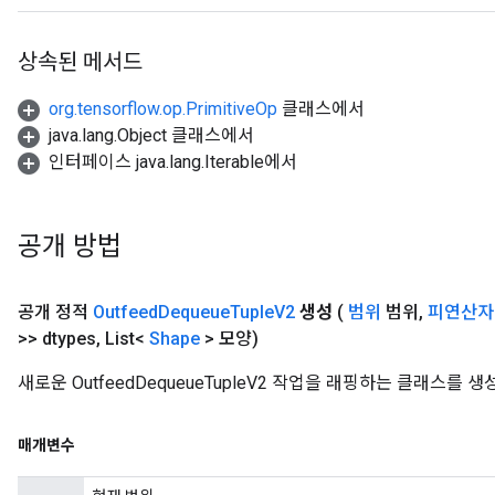
상속된 메서드
org.tensorflow.op.PrimitiveOp
클래스에서
ize
java.lang.Object 클래스에서
인터페이스 java.lang.Iterable에서
공개 방법
Requantize
ize
AndReluAndRequantize
공개 정적
Outfeed
Dequeue
Tuple
V2
생성
(
범위
범위
,
피연산자
u
>> dtypes
,
List<
Shape
> 모양)
uAndRequantize
새로운 OutfeedDequeueTupleV2 작업을 래핑하는 클래스를
AndRelu
매개변수
AndReluAndRequantize