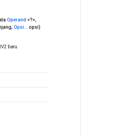
ata
Operand
<?>
,
njang
,
Opsi
.
.
.
opsi)
V2 baru.