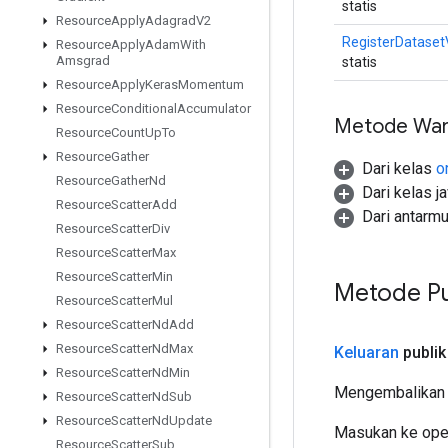
statis
Resource
Apply
Adagrad
V2
RegisterDataset
Resource
Apply
Adam
With
Amsgrad
statis
Resource
Apply
Keras
Momentum
Resource
Conditional
Accumulator
Metode War
Resource
Count
Up
To
Resource
Gather
Dari kelas
o
Resource
Gather
Nd
Dari kelas j
Resource
Scatter
Add
Dari antarm
Resource
Scatter
Div
Resource
Scatter
Max
Resource
Scatter
Min
Metode Pu
Resource
Scatter
Mul
Resource
Scatter
Nd
Add
Resource
Scatter
Nd
Max
Keluaran
publik
Resource
Scatter
Nd
Min
Mengembalikan 
Resource
Scatter
Nd
Sub
Resource
Scatter
Nd
Update
Masukan ke oper
Resource
Scatter
Sub