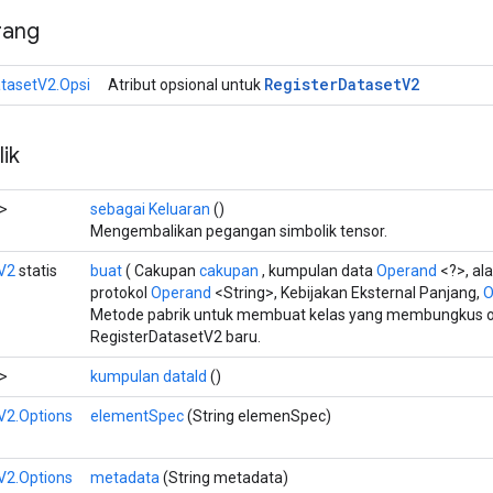
rang
Register
Dataset
V2
tasetV2.Opsi
Atribut opsional untuk
ik
>
sebagai Keluaran
()
Mengembalikan pegangan simbolik tensor.
V2
statis
buat
( Cakupan
cakupan
, kumpulan data
Operand
<?>, al
protokol
Operand
<String>, Kebijakan Eksternal Panjang,
O
Metode pabrik untuk membuat kelas yang membungkus o
RegisterDatasetV2 baru.
>
kumpulan dataId
()
V2.Options
elementSpec
(String elemenSpec)
V2.Options
metadata
(String metadata)