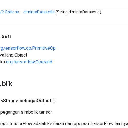
V2.Options
dimintaDatasetId
(String dimintaDatasetId)
isan
rg.tensorflow.op.PrimitiveOp
ava.lang.Object
uka
org.tensorflow.Operand
blik
 <String>
sebagai
Output
()
pegangan simbolik tensor.
asi TensorFlow adalah keluaran dari operasi TensorFlow lainnya