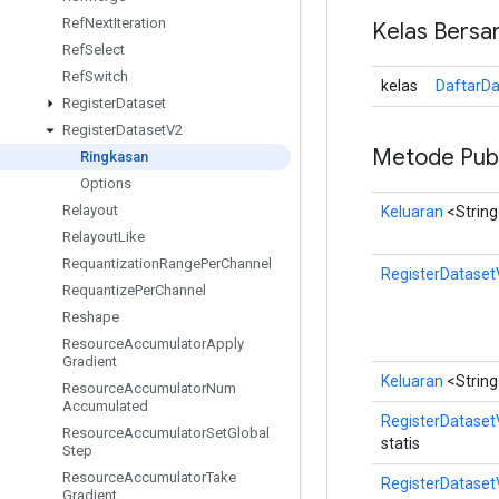
Ref
Next
Iteration
Kelas Bersa
Ref
Select
Ref
Switch
kelas
DaftarDa
Register
Dataset
Register
Dataset
V2
Metode Publ
Ringkasan
Options
Relayout
Keluaran
<String
Relayout
Like
Requantization
Range
Per
Channel
RegisterDataset
Requantize
Per
Channel
Reshape
Resource
Accumulator
Apply
Gradient
Keluaran
<String
Resource
Accumulator
Num
Accumulated
RegisterDataset
Resource
Accumulator
Set
Global
statis
Step
Resource
Accumulator
Take
RegisterDataset
Gradient