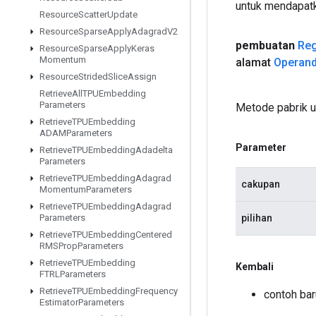
untuk mendapatk
Resource
Scatter
Update
Resource
Sparse
Apply
Adagrad
V2
pembuatan
Reg
Resource
Sparse
Apply
Keras
Momentum
alamat
Operan
Resource
Strided
Slice
Assign
Retrieve
All
TPUEmbedding
Parameters
Metode pabrik 
Retrieve
TPUEmbedding
ADAMParameters
Parameter
Retrieve
TPUEmbedding
Adadelta
Parameters
Retrieve
TPUEmbedding
Adagrad
cakupan
Momentum
Parameters
Retrieve
TPUEmbedding
Adagrad
pilihan
Parameters
Retrieve
TPUEmbedding
Centered
RMSProp
Parameters
Retrieve
TPUEmbedding
Kembali
FTRLParameters
Retrieve
TPUEmbedding
Frequency
contoh bar
Estimator
Parameters