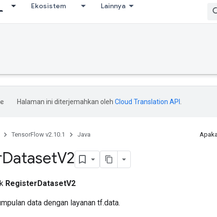
Ekosistem
Lainnya
Halaman ini diterjemahkan oleh
Cloud Translation API
.
TensorFlow v2.10.1
Java
Apaka
r
Dataset
V2
ik
RegisterDatasetV2
mpulan data dengan layanan tf.data.