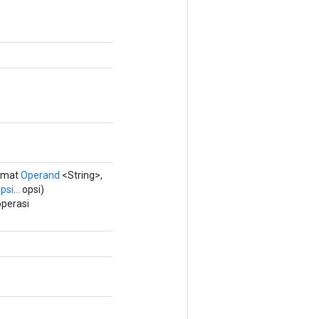
amat
Operand
<String>,
psi...
opsi)
perasi