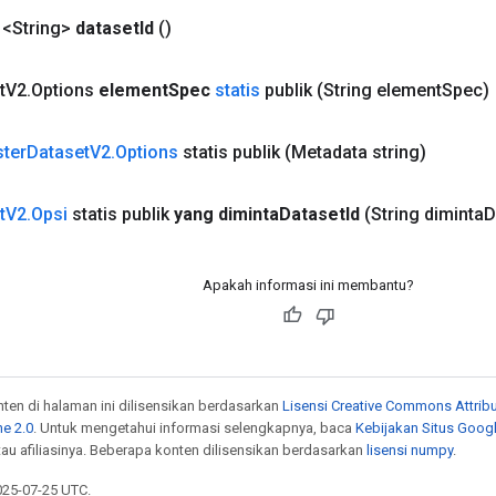
 <String>
dataset
Id
()
t
V2
.
Options
element
Spec
statis
publik
(String element
Spec)
ster
Dataset
V2
.
Options
statis publik
(Metadata string)
t
V2
.
Opsi
statis publik
yang diminta
Dataset
Id
(String diminta
D
Apakah informasi ini membantu?
onten di halaman ini dilisensikan berdasarkan
Lisensi Creative Commons Attribu
e 2.0
. Untuk mengetahui informasi selengkapnya, baca
Kebijakan Situs Goog
atau afiliasinya. Beberapa konten dilisensikan berdasarkan
lisensi numpy
.
025-07-25 UTC.