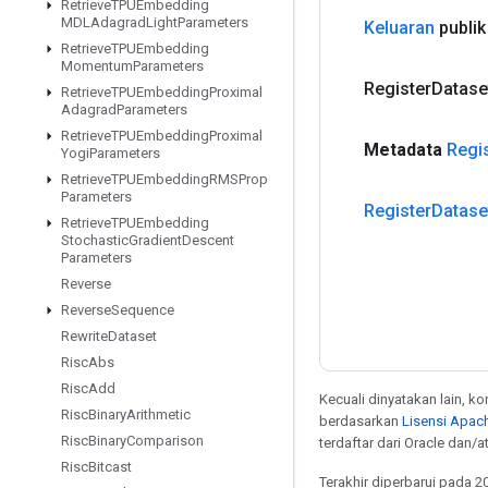
Retrieve
TPUEmbedding
MDLAdagrad
Light
Parameters
Keluaran
publik
Retrieve
TPUEmbedding
Momentum
Parameters
Register
Datase
Retrieve
TPUEmbedding
Proximal
Adagrad
Parameters
Retrieve
TPUEmbedding
Proximal
Metadata
Regi
Yogi
Parameters
Retrieve
TPUEmbedding
RMSProp
Parameters
Register
Datase
Retrieve
TPUEmbedding
Stochastic
Gradient
Descent
Parameters
Reverse
Reverse
Sequence
Rewrite
Dataset
Risc
Abs
Risc
Add
Kecuali dinyatakan lain, k
Risc
Binary
Arithmetic
berdasarkan
Lisensi Apach
Risc
Binary
Comparison
terdaftar dari Oracle dan/
Risc
Bitcast
Terakhir diperbarui pada 2