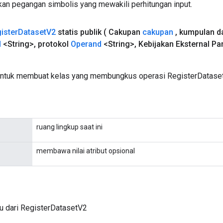
an pegangan simbolis yang mewakili perhitungan input.
ister
Dataset
V2
statis publik
( Cakupan
cakupan
,
kumpulan d
d
<String>
,
protokol
Operand
<String>
,
Kebijakan Eksternal Pa
untuk membuat kelas yang membungkus operasi RegisterDataset
ruang lingkup saat ini
membawa nilai atribut opsional
u dari RegisterDatasetV2