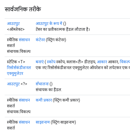
सार्वजनिक तरीके
rs
आउटपुट
आउटपुट के रूप में
()
eters
<ऑब्जेक्ट>
टेंसर का प्रतीकात्मक हैंडल लौटाता है।
ntumParameters
स्थैतिक
संसाधन
कंटेनर
(स्ट्रिंग कंटेनर)
ters
सशर्त
ropParameters
संचायक.विकल्प
s
स्टेटिक <T>
बनाएं
(
स्कोप
स्कोप, क्लास<टी> डीटाइप,
आकार
आकार,
विकल्प
atorParameters
रिसोर्सकंडीशनल
एक नए रिसोर्सकंडीशनल एक्युमुलेटर ऑपरेशन को लपेटकर एक क्ल
ghtParameters
एक्युमुलेटर
meters
adParameters
आउटपुट
<?>
सँभालना
()
संचायक का हैंडल.
rameters
eters
स्थैतिक
संसाधन
कमी प्रकार
(स्ट्रिंग कमी प्रकार)
ientDescentParameters
सशर्त
संचायक.विकल्प
स्थैतिक
संसाधन
साझानाम
(स्ट्रिंग साझानाम)
सशर्त