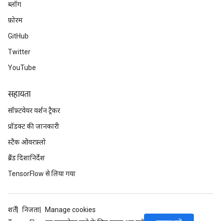
ब्लॉग
फ़ोरम
GitHub
Twitter
YouTube
सहायता
सॉफ़्टवेयर वर्शन ट्रैकर
प्रॉडक्ट की जानकारी
स्टैक ओवरफ़्लो
ब्रैंड दिशानिर्देश
TensorFlow से लिया गया
शर्तें
निजता
Manage cookies