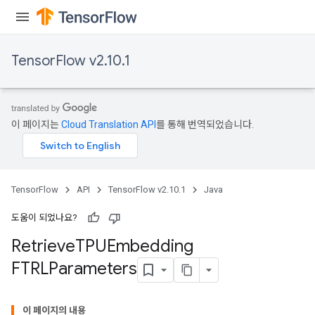
TensorFlow v2.10.1
이 페이지는
Cloud Translation API
를 통해 번역되었습니다.
m
TensorFlow
API
TensorFlow v2.10.1
Java
rs
도움이 되었나요?
eters
Retrieve
TPUEmbedding
ntumParameters
FTRLParameters
ters
ropParameters
s
이 페이지의 내용