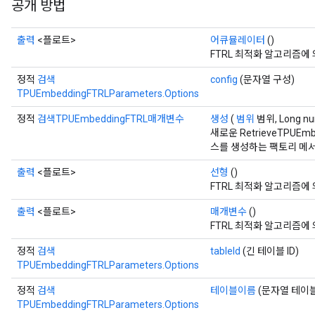
공개 방법
출력
<플로트>
어큐뮬레이터
()
FTRL 최적화 알고리즘에
정적
검색
config
(문자열 구성)
TPUEmbeddingFTRLParameters.Options
정적
검색TPUEmbeddingFTRL매개변수
생성
(
범위
범위, Long num
새로운 RetrieveTPUEm
스를 생성하는 팩토리 메
출력
<플로트>
선형
()
FTRL 최적화 알고리즘에
출력
<플로트>
매개변수
()
FTRL 최적화 알고리즘에
정적
검색
tableId
(긴 테이블 ID)
TPUEmbeddingFTRLParameters.Options
정적
검색
테이블이름
(문자열 테이
TPUEmbeddingFTRLParameters.Options