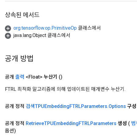
상속된 메서드
org.tensorflow.op.PrimitiveOp
클래스에서
java.lang.Object 클래스에서
공개 방법
공개
출력
<Float>
누산기
()
FTRL 최적화 알고리즘에 의해 업데이트된 매개변수 누산기.
공개 정적
검색TPUEmbedding
FTRLParameters
.
Options
구성
공개 정적
Retrieve
TPUEmbedding
FTRLParameters
생성
(
범
옵션)