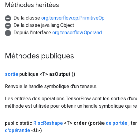
Méthodes héritées
De la classe
org.tensorflow.op.PrimitiveOp
De la classe java.lang.Object
Depuis l'interface
org.tensorflow.Operand
Méthodes publiques
sortie
publique <T>
as
Output
()
Renvoie le handle symbolique d'un tenseur.
Les entrées des opérations TensorFlow sont les sorties d'une
méthode est utilisée pour obtenir un handle symbolique qui rep
public static
Risc
Reshape
<T>
créer
(portée
de portée
,
te
d'opérande
<U>)