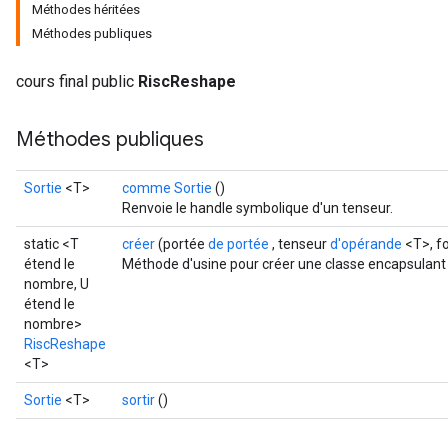
Méthodes héritées
Méthodes publiques
cours final public
RiscReshape
Méthodes publiques
Sortie
<T>
comme Sortie
()
Renvoie le handle symbolique d'un tenseur.
static <T
créer
(portée
de portée
, tenseur
d'opérande
<T>, 
étend le
Méthode d'usine pour créer une classe encapsulant
nombre, U
étend le
nombre>
RiscReshape
<T>
Sortie
<T>
sortir
()