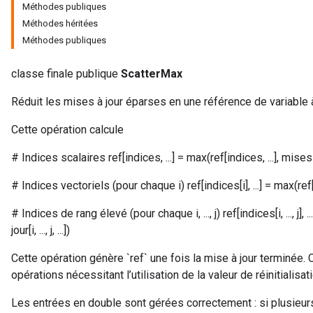
Méthodes publiques
Méthodes héritées
Méthodes publiques
classe finale publique
ScatterMax
Réduit les mises à jour éparses en une référence de variable à 
Cette opération calcule
# Indices scalaires ref[indices, ...] = max(ref[indices, ...], mises à
# Indices vectoriels (pour chaque i) ref[indices[i], ...] = max(ref[indi
# Indices de rang élevé (pour chaque i, ..., j) ref[indices[i, ..., j], ...]
jour[i, ..., j, ...])
Cette opération génère `ref` une fois la mise à jour terminée. 
opérations nécessitant l’utilisation de la valeur de réinitialisati
Les entrées en double sont gérées correctement : si plusieur