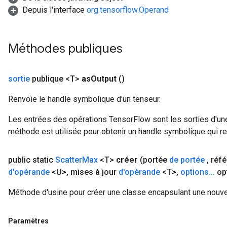
Depuis l'interface
org.tensorflow.Operand
Méthodes publiques
sortie
publique <T>
as
Output
()
Renvoie le handle symbolique d'un tenseur.
Les entrées des opérations TensorFlow sont les sorties d'une
méthode est utilisée pour obtenir un handle symbolique qui rep
public static
Scatter
Max
<T>
créer
(portée
de portée
,
réfé
d'opérande
<U>
,
mises à jour
d'opérande
<T>
,
options
.
.
.
op
Méthode d'usine pour créer une classe encapsulant une nouve
Paramètres