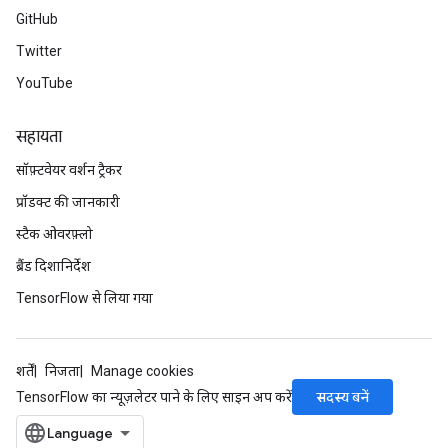
GitHub
Twitter
YouTube
सहायता
सॉफ़्टवेयर वर्शन ट्रैकर
प्रॉडक्ट की जानकारी
स्टैक ओवरफ़्लो
ब्रैंड दिशानिर्देश
TensorFlow से लिया गया
शर्तें
निजता
Manage cookies
सदस्य बनें
TensorFlow का न्यूज़लेटर पाने के लिए साइन अप करें