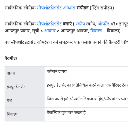
सार्वजनिक स्थैतिक
स्नैपशॉटडेटासेट
.
ऑप्शंस
संपीड़न
(स्ट्रिंग संपीड़न)
सार्वजनिक स्थैतिक
स्नैपशॉटडेटासेट
बनाएं
(
स्कोप
स्कोप
,
ऑपरेंड
<?> इनपुट
आउटपुट प्रकार
,
सूची <
आकार
> आउटपुट आकार
,
विकल्प
.
.
.
विकल्प)
नए स्नैपशॉटडेटासेट ऑपरेशन को लपेटकर एक क्लास बनाने की फ़ैक्टरी विध
पैरामीटर
वर्तमान दायरा
दायरा
इनपुट डेटासेट का प्रतिनिधित्व करने वाला एक वैरिएंट टेंस
इनपुटडेटासेट
जिस पथ से हमें स्नैपशॉट लिखना चाहिए/स्नैपशॉट पढ़ना
पथ
वैकल्पिक गुण मान रखता है
विकल्प