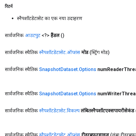
रिटर्न
स्नैपशॉटडेटासेट का एक नया उदाहरण
सार्वजनिक
आउटपुट
<?>
हैंडल
()
सार्वजनिक स्थैतिक
स्नैपशॉटडेटासेट
.
ऑप्शंस
मोड
(स्ट्रिंग मोड)
सार्वजनिक स्थैतिक
Snapshot
Dataset
.
Options
num
Reader
Thre
सार्वजनिक स्थैतिक
Snapshot
Dataset
.
Options
num
Writer
Threa
सार्वजनिक स्थैतिक
स्नैपशॉटडेटासेट
.
विकल्प
लंबितस्नैपशॉटएक्सपायरीसेकंड
सार्वजनिक स्थैतिक
स्नैपशॉटडेटासेट
.
ऑप्शंस
रीडरबफ़रसाइज़
(लंबा रीडरबफ