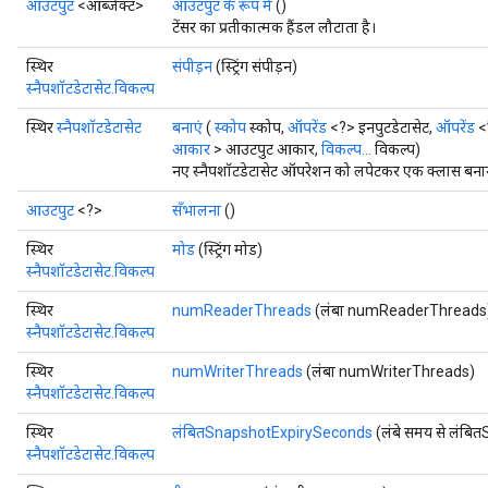
आउटपुट
<ऑब्जेक्ट>
आउटपुट के रूप में
()
टेंसर का प्रतीकात्मक हैंडल लौटाता है।
स्थिर
संपीड़न
(स्ट्रिंग संपीड़न)
स्नैपशॉटडेटासेट.विकल्प
स्थिर
स्नैपशॉटडेटासेट
बनाएं
(
स्कोप
स्कोप,
ऑपरेंड
<?> इनपुटडेटासेट,
ऑपरेंड
<स
आकार
> आउटपुट आकार,
विकल्प...
विकल्प)
नए स्नैपशॉटडेटासेट ऑपरेशन को लपेटकर एक क्लास बनाने 
आउटपुट
<?>
सँभालना
()
स्थिर
मोड
(स्ट्रिंग मोड)
स्नैपशॉटडेटासेट.विकल्प
स्थिर
numReaderThreads
(लंबा numReaderThreads
स्नैपशॉटडेटासेट.विकल्प
स्थिर
numWriterThreads
(लंबा numWriterThreads)
स्नैपशॉटडेटासेट.विकल्प
स्थिर
लंबितSnapshotExpirySeconds
(लंबे समय से लंब
स्नैपशॉटडेटासेट.विकल्प