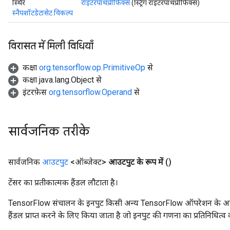
स्थिर
राइटरपाथप्रीफिक्स
(स्ट्रिंग राइटरपाथप्रीफिक्स)
स्नैपशॉटडेटासेट.विकल्प
x
विरासत में मिली विधियाँ
कक्षा
org.tensorflow.op.PrimitiveOp
से
कक्षा java.lang.Object से
इंटरफ़ेस
org.tensorflow.Operand
से
सार्वजनिक तरीके
सार्वजनिक
आउटपुट
<ऑब्जेक्ट>
आउटपुट के रूप में
()
टेंसर का प्रतीकात्मक हैंडल लौटाता है।
TensorFlow संचालन के इनपुट किसी अन्य TensorFlow ऑपरेशन के आउटप
हैंडल प्राप्त करने के लिए किया जाता है जो इनपुट की गणना का प्रतिनिधित्व 