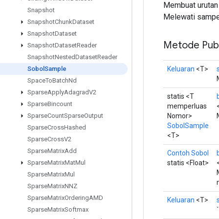
Membuat urutan 
Snapshot
Melewati sampel
Snapshot
Chunk
Dataset
Snapshot
Dataset
Metode Publ
Snapshot
Dataset
Reader
Snapshot
Nested
Dataset
Reader
Keluaran
<T>
Sobol
Sample
Space
To
Batch
Nd
Sparse
Apply
Adagrad
V2
statis <T
Sparse
Bincount
memperluas
Nomor>
Sparse
Count
Sparse
Output
SobolSample
Sparse
Cross
Hashed
<T>
Sparse
Cross
V2
Sparse
Matrix
Add
Contoh Sobol
statis <Float>
Sparse
Matrix
Mat
Mul
Sparse
Matrix
Mul
Sparse
Matrix
NNZ
Sparse
Matrix
Ordering
AMD
Keluaran
<T>
Sparse
Matrix
Softmax