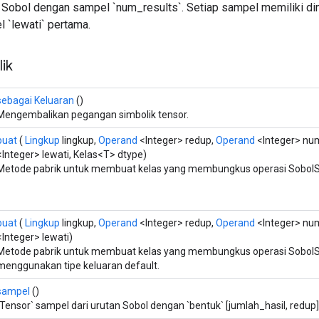
Sobol dengan sampel `num_results`. Setiap sampel memiliki dim
 `lewati` pertama.
ik
sebagai Keluaran
()
Mengembalikan pegangan simbolik tensor.
buat
(
Lingkup
lingkup,
Operand
<Integer> redup,
Operand
<Integer> nu
<Integer> lewati, Kelas<T> dtype)
Metode pabrik untuk membuat kelas yang membungkus operasi SobolS
buat
(
Lingkup
lingkup,
Operand
<Integer> redup,
Operand
<Integer> nu
<Integer> lewati)
Metode pabrik untuk membuat kelas yang membungkus operasi Sobol
menggunakan tipe keluaran default.
sampel
()
`Tensor` sampel dari urutan Sobol dengan `bentuk` [jumlah_hasil, redup]