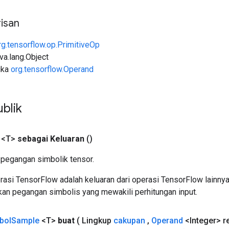
isan
rg.tensorflow.op.PrimitiveOp
ava.lang.Object
uka
org.tensorflow.Operand
blik
 <T>
sebagai Keluaran
()
pegangan simbolik tensor.
asi TensorFlow adalah keluaran dari operasi TensorFlow lainnya
an pegangan simbolis yang mewakili perhitungan input.
bol
Sample
<T>
buat
( Lingkup
cakupan
,
Operand
<Integer> r