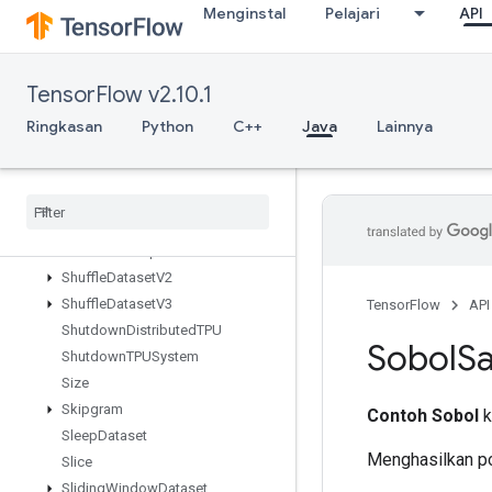
Menginstal
Pelajari
API
SegmentSumV2
SelectV2
Send
TensorFlow v2.10.1
SendTPUEmbeddingGradients
SetDiff1d
Ringkasan
Python
C++
Java
Lainnya
SetSize
Shape
Shape
N
Shard
Dataset
Shuffle
And
Repeat
Dataset
V2
Shuffle
Dataset
V2
Shuffle
Dataset
V3
TensorFlow
API
Shutdown
Distributed
TPU
Sobol
S
Shutdown
TPUSystem
Size
Skipgram
Contoh Sobol
k
Sleep
Dataset
Menghasilkan poi
Slice
Sliding
Window
Dataset