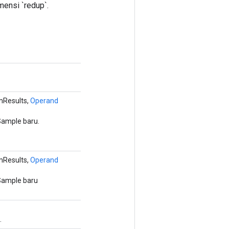
ensi `redup`.
mResults,
Operand
ample baru.
mResults,
Operand
Sample baru
.