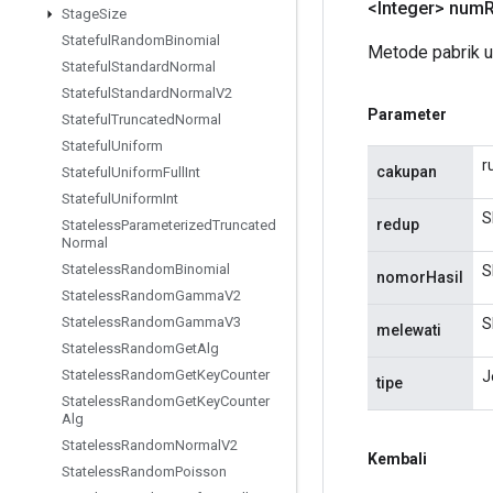
<Integer> num
R
Stage
Size
Stateful
Random
Binomial
Metode pabrik 
Stateful
Standard
Normal
Stateful
Standard
Normal
V2
Parameter
Stateful
Truncated
Normal
Stateful
Uniform
r
cakupan
Stateful
Uniform
Full
Int
Stateful
Uniform
Int
S
redup
Stateless
Parameterized
Truncated
Normal
Stateless
Random
Binomial
S
nomorHasil
Stateless
Random
Gamma
V2
Stateless
Random
Gamma
V3
S
melewati
Stateless
Random
Get
Alg
Stateless
Random
Get
Key
Counter
J
tipe
Stateless
Random
Get
Key
Counter
Alg
Stateless
Random
Normal
V2
Kembali
Stateless
Random
Poisson