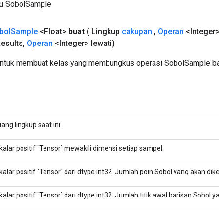
ru SobolSample
bol
Sample
<Float>
buat
( Lingkup
cakupan
,
Operan
<Integer>
esults
,
Operan
<Integer> lewati)
untuk membuat kelas yang membungkus operasi SobolSample ba
uang lingkup saat ini
kalar positif `Tensor` mewakili dimensi setiap sampel.
kalar positif `Tensor` dari dtype int32. Jumlah poin Sobol yang akan di
kalar positif `Tensor` dari dtype int32. Jumlah titik awal barisan Sobol y