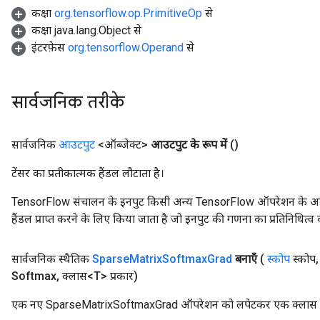
कक्षा
org.tensorflow.op.PrimitiveOp
से
कक्षा java.lang.Object से
इंटरफ़ेस
org.tensorflow.Operand
से
सार्वजनिक तरीके
सार्वजनिक
आउटपुट
<ऑब्जेक्ट>
आउटपुट के रूप में
()
टेंसर का प्रतीकात्मक हैंडल लौटाता है।
TensorFlow संचालन के इनपुट किसी अन्य TensorFlow ऑपरेशन के आउटप
हैंडल प्राप्त करने के लिए किया जाता है जो इनपुट की गणना का प्रतिनिधित्व 
सार्वजनिक स्थैतिक
Sparse
Matrix
Softmax
Grad
बनाएँ
(
स्कोप
स्कोप
,
Softmax
,
क्लास<T> प्रकार)
एक नए SparseMatrixSoftmaxGrad ऑपरेशन को लपेटकर एक क्लास बनान