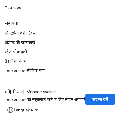
YouTube
सहायता
सॉफ़्टवेयर वर्शन ट्रैकर
प्रॉडक्ट की जानकारी
स्टैक ओवरफ़्लो
ब्रैंड दिशानिर्देश
TensorFlow से लिया गया
शर्तें
निजता
Manage cookies
सदस्य बनें
TensorFlow का न्यूज़लेटर पाने के लिए साइन अप करें