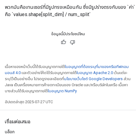
พวกมันคือเทนเซอร์ที่มีรูปทรงเหมือนกัน ซึ่งมีรูปร่างตรงกับของ `ค
คือ `values.shape[split_dim] / num_split`
ข้อมูลนี้มีประโยชน์ไหม
เนื้อหาของหน้าเว็บนี้ได้รับอนุญาตภายใต้
ใบอนุญาตที่ต้องระบุที่มาของครีเอทีฟคอม
มอนส์ 4.0
และตัวอย่างโค้ดได้รับอนุญาตภายใต้
ใบอนุญาต Apache 2.0
เว้นแต่จะ
ระบุไว้เป็นอย่างอื่น โปรดดูรายละเอียดที่
นโยบายเว็บไซต์ Google Developers
ส่วน
Java เป็นเครื่องหมายการค้าจดทะเบียนของ Oracle และ/หรือบริษัทในเครือ เนื้อหา
บางส่วนได้รับอนุญาตภายใต้
ใบอนุญาต NumPy
อัปเดตล่าสุด 2025-07-27 UTC
เชื่อมต่อเสมอ
บล็อก