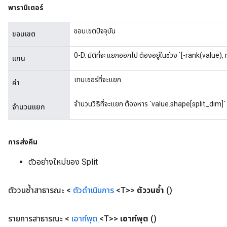
พารามิเตอร์
ขอบเขตปัจจุบัน
ขอบเขต
0-D. มิติที่จะแยกออกไป ต้องอยู่ในช่วง `[-rank(value),
แกน
เทนเซอร์ที่จะแยก
ค่า
จำนวนวิธีที่จะแยก ต้องหาร `value.shape[split_dim]` เ
จำนวนแยก
การส่งคืน
ตัวอย่างใหม่ของ Split
ตัววนซ้ำสาธารณะ <
ตัวดำเนินการ
<T>>
ตัววนซ้ำ
()
รายการสาธารณะ <
เอาท์พุต
<T>>
เอาท์พุต
()