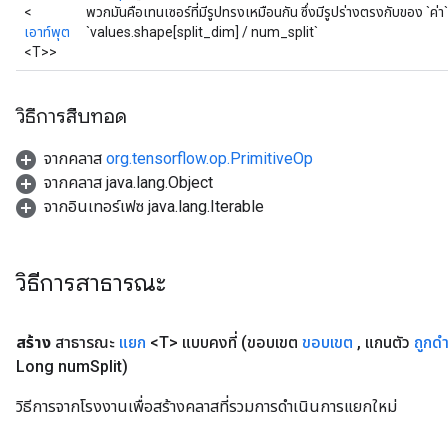
<
พวกมันคือเทนเซอร์ที่มีรูปทรงเหมือนกัน ซึ่งมีรูปร่างตรงกับของ `
เอาท์พุต
`values.shape[split_dim] / num_split`
<T>>
วิธีการสืบทอด
จากคลาส
org.tensorflow.op.PrimitiveOp
จากคลาส java.lang.Object
จากอินเทอร์เฟซ java.lang.Iterable
วิธีการสาธารณะ
x
สร้าง
สาธารณะ
แยก
<T> แบบคงที่
(ขอบเขต
ขอบเขต
,
แกนตัว
ถูกดำ
Long num
Split)
วิธีการจากโรงงานเพื่อสร้างคลาสที่รวมการดำเนินการแยกใหม่