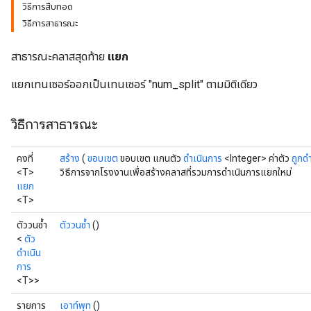
วิธีการสืบทอด
วิธีการสาธารณะ
สาธารณะคลาสสุดท้าย
แยก
แยกเทนเซอร์ออกเป็นเทนเซอร์ "num_split" ตามมิติเดียว
วิธีการสาธารณะ
คงที่
สร้าง
(
ขอบเขต
ขอบเขต แกนตัว
ดำเนินการ
<Integer> ค่าตัว
ถูกด
<T>
วิธีการจากโรงงานเพื่อสร้างคลาสที่รวมการดำเนินการแยกใหม่
แยก
<T>
ตัววนซ้ำ
ตัววนซ้ำ
()
<
ตัว
ดำเนิน
การ
<T>>
รายการ
เอาท์พุท
()