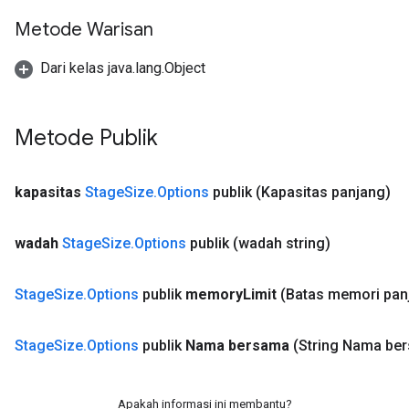
Metode Warisan
Dari kelas java.lang.Object
x
Metode Publik
kapasitas
Stage
Size
.
Options
publik
(Kapasitas panjang)
wadah
Stage
Size
.
Options
publik
(wadah string)
Stage
Size
.
Options
publik
memory
Limit
(Batas memori pan
Stage
Size
.
Options
publik
Nama bersama
(String Nama be
Apakah informasi ini membantu?