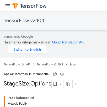
TensorFlow v2.10.1
Halaman ini diterjemahkan oleh
Cloud Translation API
.
TensorFlow
API
TensorFlow v2.10.1
Java
Apakah informasi ini membantu?
Stage
Size
.
Options
Pada halaman ini
Metode Publik