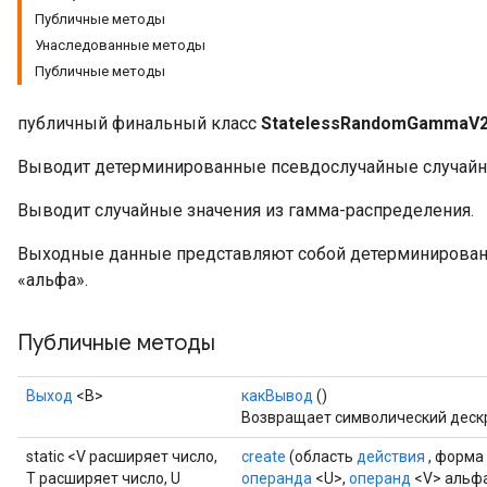
Публичные методы
Унаследованные методы
Публичные методы
публичный финальный класс
StatelessRandomGammaV
Выводит детерминированные псевдослучайные случайны
Выводит случайные значения из гамма-распределения.
Выходные данные представляют собой детерминирова
«альфа».
x
Публичные методы
Выход
<В>
какВывод
()
Возвращает символический дескр
static <V расширяет число,
create
(область
действия
, форма
T расширяет число, U
операнда
<U>,
операнд
<V> альф