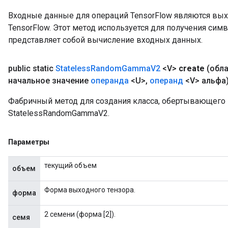
Входные данные для операций TensorFlow являются вы
TensorFlow. Этот метод используется для получения сим
представляет собой вычисление входных данных.
public static
Stateless
Random
Gamma
V2
<V>
create
(обл
начальное значение
операнда
<U>
,
операнд
<V> альфа
Фабричный метод для создания класса, обертывающег
StatelessRandomGammaV2.
Параметры
текущий объем
объем
Форма выходного тензора.
форма
2 семени (форма [2]).
семя