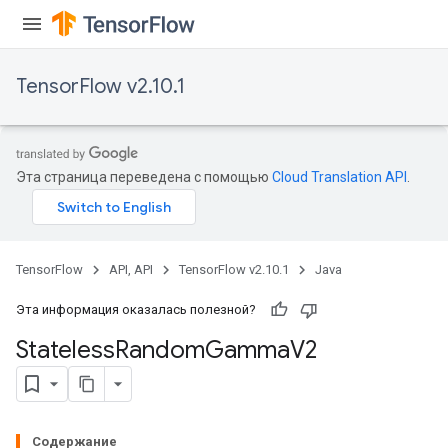
TensorFlow v2.10.1
Эта страница переведена с помощью
Cloud Translation API
.
TensorFlow
API, API
TensorFlow v2.10.1
Java
Эта информация оказалась полезной?
Stateless
Random
Gamma
V2
Содержание