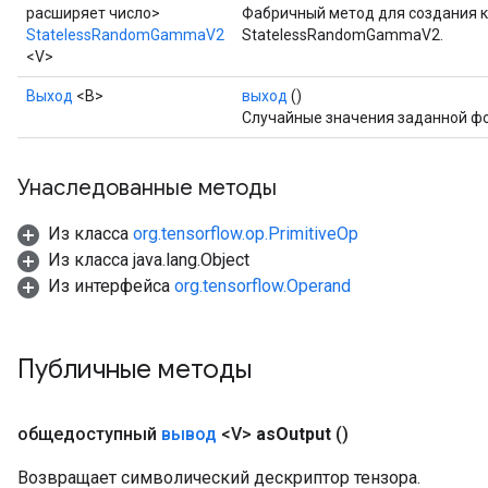
расширяет число>
Фабричный метод для создания 
StatelessRandomGammaV2
StatelessRandomGammaV2.
<V>
Выход
<В>
выход
()
Случайные значения заданной ф
Унаследованные методы
Из класса
org.tensorflow.op.PrimitiveOp
Из класса java.lang.Object
Из интерфейса
org.tensorflow.Operand
Публичные методы
общедоступный
вывод
<V>
as
Output
()
Возвращает символический дескриптор тензора.