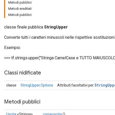
Metodi pubblici
Metodi ereditati
Metodi pubblici
classe finale pubblica
StringUpper
Converte tutti i caratteri minuscoli nelle rispettive sostituzion
Esempio:
>>> tf.strings.upper("Stringa CamelCase e TUTTO MAIUSCOLO
Classi nidificate
String
Upp
classe
StringUpper.Options
Attributi facoltativi per
Metodi pubblici
Uscita
<Stringa>
comeuscita
()