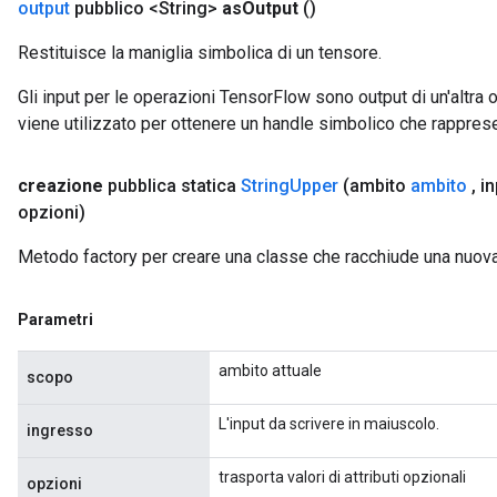
output
pubblico <String>
as
Output
()
Restituisce la maniglia simbolica di un tensore.
Gli input per le operazioni TensorFlow sono output di un'alt
viene utilizzato per ottenere un handle simbolico che rappresent
creazione
pubblica statica
String
Upper
(ambito
ambito
,
in
opzioni)
Metodo factory per creare una classe che racchiude una nuov
Parametri
ambito attuale
scopo
L'input da scrivere in maiuscolo.
ingresso
trasporta valori di attributi opzionali
opzioni