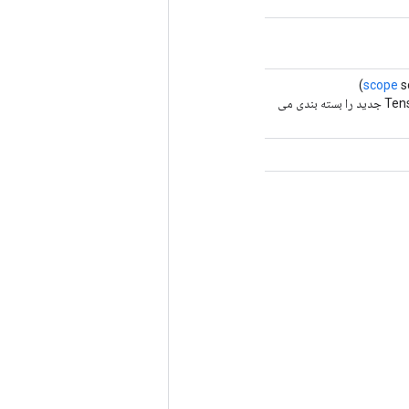
scope
s
روش کارخانه برای ایجاد کلاسی که یک عملیات TensorListPushBackBatch جدید را بسته بندی می