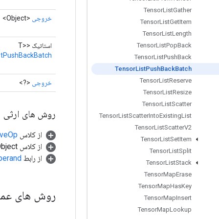
Tensor
List
Gather
خروجی
<Object>
Tensor
List
Get
Item
Tensor
List
Length
استاتیک <T>
Tensor
List
Pop
Back
stPushBackBatch
Tensor
List
Push
Back
Tensor
List
Push
Back
Batch
Tensor
List
Reserve
خروجی
<?>
Tensor
List
Resize
Tensor
List
Scatter
روش های ارثی
Tensor
List
Scatter
Into
Existing
List
Tensor
List
Scatter
V2
از کلاس
tiveOp
Tensor
List
Set
Item
از کلاس java.lang.Object
Tensor
List
Split
از رابط
perand
Tensor
List
Stack
Tensor
Map
Erase
Tensor
Map
Has
Key
روش های عم
Tensor
Map
Insert
Tensor
Map
Lookup