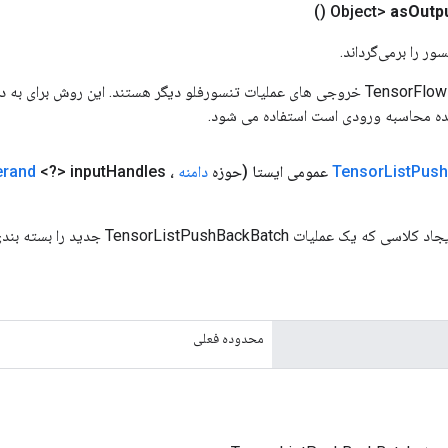
()
as
Outp
ور را برمی‌گرداند.
ورودی های عملیات TensorFlow خروجی های عملیات تنسورفلو دیگر هستند. این روش ب
ده محاسبه ورودی است استفاده می شود.
Push
List
Tensor
عمومی ایستا
(حوزه
دامنه
،
Handles،
<?> input
erand
یات TensorListPushBackBatch جدید را بسته بندی می کند.
محدوده فعلی