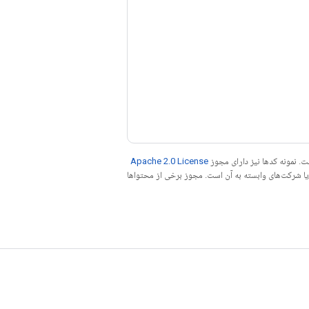
. نمونه کدها نیز دارای مجوز
Apache 2.0 License
ه کنید. جاوا علامت تجاری ثبت‌شده Oracle و/یا شرکت‌های وابسته به آن است. مجوز برخی از محتواها