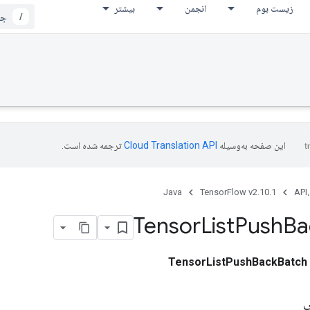
زیست بوم
انجمن
بیشتر
/
این صفحه به‌وسیله
ترجمه شده است.
Java
TensorFlow v2.10.1
API،
Tensor
List
Push
Ba
TensorListPushBackBatch
ی