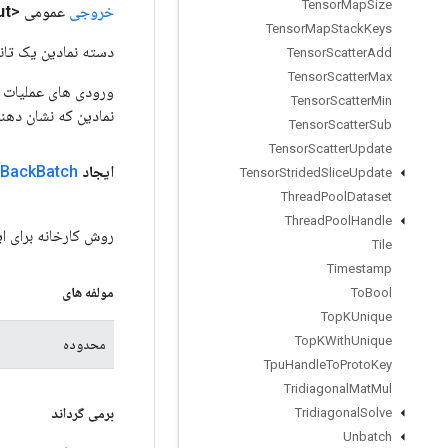
Tensor
Map
Size
خروجی
عمومی <Object>
ut
Tensor
Map
Stack
Keys
دسته نمادین یک تانس
Tensor
Scatter
Add
Tensor
Scatter
Max
Tensor
Scatter
Min
نمادین که نشان دهن
Tensor
Scatter
Sub
Tensor
Scatter
Update
ایجاد
Batch
Back
Tensor
Strided
Slice
Update
Thread
Pool
Dataset
Thread
Pool
Handle
روش کارخانه برای ایجاد کلاسی که یک عمل
Tile
Timestamp
مولفه های
To
Bool
Top
KUnique
Top
KWith
Unique
محدوده
Tpu
Handle
To
Proto
Key
Tridiagonal
Mat
Mul
برمی گرداند
Tridiagonal
Solve
Unbatch