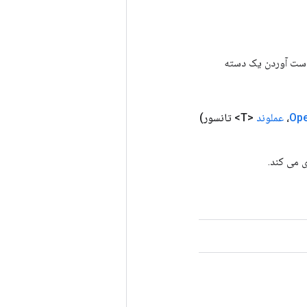
رای به دست آوردن یک دسته
Op
عملوند
<T> تانسور)