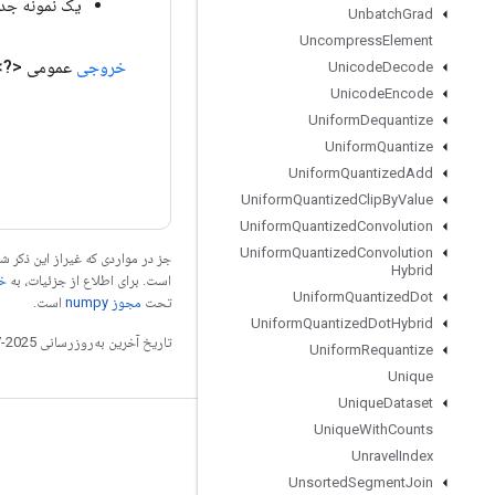
یک نمونه جدید از shBackBatch
Unbatch
Grad
Uncompress
Element
خروجی
عمومی <?>
Unicode
Decode
Unicode
Encode
Uniform
Dequantize
Uniform
Quantize
Uniform
Quantized
Add
Uniform
Quantized
Clip
By
Value
Uniform
Quantized
Convolution
Uniform
Quantized
Convolution
جز در مواردی که غیراز این ذکر
Hybrid
است. برای اطلاع از جزئیات، به
خطم
Uniform
Quantized
Dot
تحت
مجوز numpy‏
است.
Uniform
Quantized
Dot
Hybrid
تاریخ آخرین به‌روزرسانی 2025-07-26 به‌وقت ساعت هماهنگ جهانی.
Uniform
Requantize
Unique
Unique
Dataset
Unique
With
Counts
مرتبط بمانید
Unravel
Index
وبلاگ
Unsorted
Segment
Join