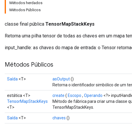
Métodos herdados
Métodos Públicos
classe final pública
TensorMapStackKeys
Retorna uma pilha tensor de todas as chaves em um mapa tens
input_handle: as chaves do mapa de entrada: o Tensor retor
Métodos Públicos
Saída
<T>
asOutput
()
Retorna o identificador simbólico de um te
estática <T>
create
(
Escopo
,
Operando
<?> inputHandl
TensorMapStackKeys
Método de fábrica para criar uma classe 
<T>
TensorMapStackKeys.
Saída
<T>
chaves
()