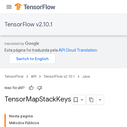
TensorFlow v2.10.1
Esta página foi traduzida pela
API Cloud Translation
.
TensorFlow
API
TensorFlow v2.10.1
Java
Isso foi útil?
Tensor
Map
Stack
Keys
Nesta página
Métodos Públicos