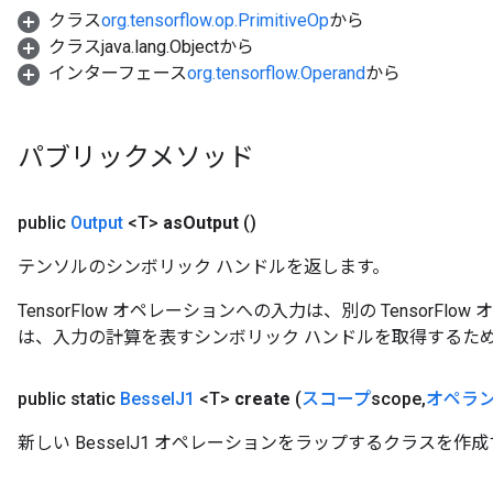
クラス
org.tensorflow.op.PrimitiveOp
から
source
クラスjava.lang.Objectから
インターフェース
org.tensorflow.Operand
から
leOp
パブリックメソッド
public
Output
<T>
as
Output
()
テンソルのシンボリック ハンドルを返します。
TensorFlow オペレーションへの入力は、別の TensorF
は、入力の計算を表すシンボリック ハンドルを取得するた
public static
Bessel
J1
<T>
create
(
スコープ
scope
,
オペラ
新しい BesselJ1 オペレーションをラップするクラスを
Flush