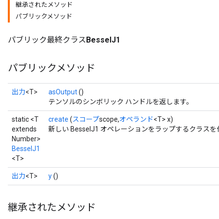
継承されたメソッド
パブリックメソッド
パブリック最終クラス
BesselJ1
パブリックメソッド
出力
<T>
asOutput
()
テンソルのシンボリック ハンドルを返します。
static <T
create
(
スコープ
scope,
オペランド
<T> x)
extends
新しい BesselJ1 オペレーションをラップするクラ
Number>
BesselJ1
<T>
t
出力
<T>
y
()
継承されたメソッド