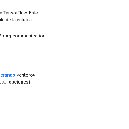
de TensorFlow. Este
lo de la entrada.
String communication
erando
<entero>
es
.
.
.
opciones)