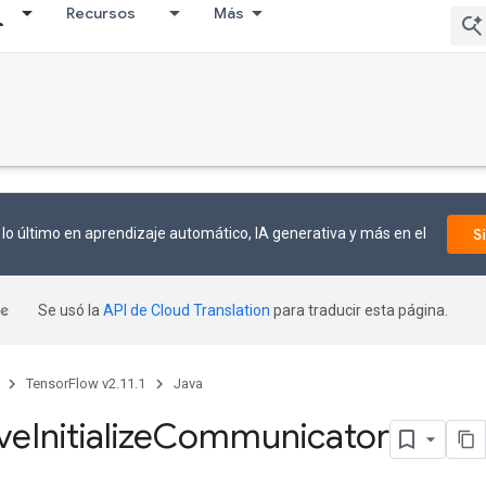
Recursos
Más
lo último en aprendizaje automático, IA generativa y más en el
S
Se usó la
API de Cloud Translation
para traducir esta página.
TensorFlow v2.11.1
Java
ive
Initialize
Communicator