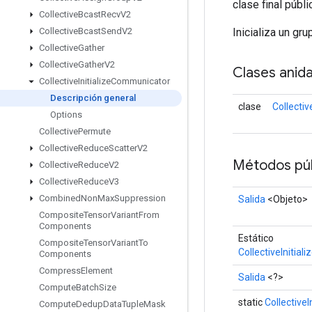
clase final públ
Collective
Bcast
Recv
V2
Inicializa un gr
Collective
Bcast
Send
V2
Collective
Gather
Collective
Gather
V2
Clases anid
Collective
Initialize
Communicator
Descripción general
clase
Collecti
Options
Collective
Permute
Collective
Reduce
Scatter
V2
Métodos púb
Collective
Reduce
V2
Collective
Reduce
V3
Combined
Non
Max
Suppression
Salida
<Objeto>
Composite
Tensor
Variant
From
Components
Estático
Composite
Tensor
Variant
To
CollectiveInitia
Components
Compress
Element
Salida
<?>
Compute
Batch
Size
static
Collective
Compute
Dedup
Data
Tuple
Mask