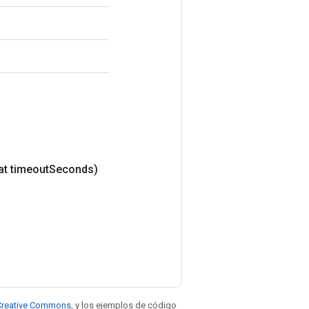
at timeout
Seconds)
e Creative Commons
, y los ejemplos de código