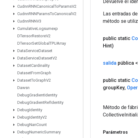
Devuelve el iden
Cudnn
RNNCanonical
To
Params
V2
Las entradas de
Cudnn
RNNParams
To
Canonical
V2
método se utiliz
Cudnn
RNNV3
Cumulative
Logsumexp
DTensor
Restore
V2
public static
Co
DTensor
Set
Global
TPUArray
Hint)
Data
Service
Dataset
Data
Service
Dataset
V2
salida
pública 
Dataset
Cardinality
Dataset
From
Graph
public static
Co
Dataset
To
Graph
V2
group
Key
,
Oper
Dawsn
Debug
Gradient
Identity
Debug
Gradient
Ref
Identity
Método de fábri
Debug
Identity
CollectiveInitia
Debug
Identity
V2
Debug
Nan
Count
Parámetros
Debug
Numeric
Summary