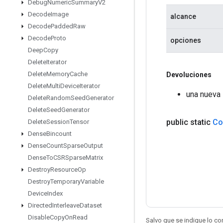
Debug
Numeric
Summary
V2
Decode
Image
alcance
Decode
Padded
Raw
Decode
Proto
opciones
Deep
Copy
Delete
Iterator
Delete
Memory
Cache
Devoluciones
Delete
Multi
Device
Iterator
una nueva 
Delete
Random
Seed
Generator
Delete
Seed
Generator
public static
Co
Delete
Session
Tensor
Dense
Bincount
Dense
Count
Sparse
Output
Dense
To
CSRSparse
Matrix
Destroy
Resource
Op
Destroy
Temporary
Variable
Device
Index
Directed
Interleave
Dataset
Disable
Copy
On
Read
Salvo que se indique lo con