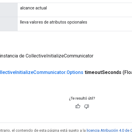
alcance actual
lleva valores de atributos opcionales
instancia de CollectiveInitializeCommunicator
llective
Initialize
Communicator
.
Options
timeout
Seconds
(Flo
¿Te resultó útil?
trario, el contenido de esta página está sujeto a la
licencia Atribución 4.0 d