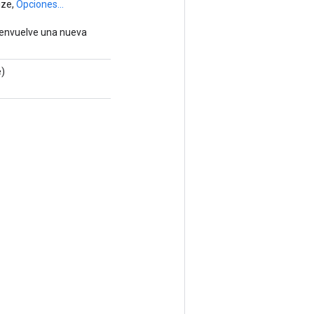
ize,
Opciones...
 envuelve una nueva
e)