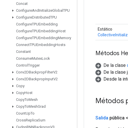
Concat
Configure
And
Initialize
Global
TPU
Configure
Distributed
TPU
Configure
TPUEmbedding
Estático
Configure
TPUEmbedding
Host
CollectiveInitia
Configure
TPUEmbedding
Memory
Connect
TPUEmbedding
Hosts
Constant
Métodos He
Consume
Mutex
Lock
De la clase
Control
Trigger
De la clase 
Conv2DBackprop
Filter
V2
Desde la in
Conv2DBackprop
Input
V2
Copy
Copy
Host
Métodos 
Copy
To
Mesh
Copy
To
Mesh
Grad
Count
Up
To
Salida
pública 
Cross
Replica
Sum
Cudnn
RNNBackprop
V3