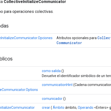
ica
CollectiveInitializeCommunicator
upo para operaciones colectivas.
adas
Collec
veInitializeCommunicator.Opciones
Atributos opcionales para
Communicator
licos
como salida
()
Devuelve el identificador simbólico de un ten
communicationHint
(Cadena communication
lizeCommunicator.Options
comunicador
()
InitializeCommunicator
crear
(
Ámbito
ámbito,
Operando
<Entero> 