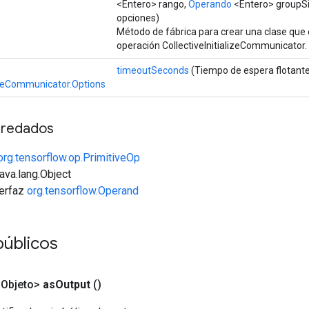
<Entero> rango,
Operando
<Entero> groupS
opciones)
Método de fábrica para crear una clase que
operación CollectiveInitializeCommunicator.
timeoutSeconds
(Tiempo de espera flotant
lizeCommunicator.Options
redados
org.tensorflow.op.PrimitiveOp
java.lang.Object
terfaz
org.tensorflow.Operand
públicos
<Objeto>
as
Output
()