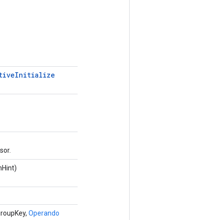
tive
Initialize
sor.
Hint)
groupKey,
Operando