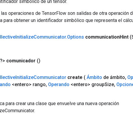
tificador simbólico de un tensor.
 las operaciones de TensorFlow son salidas de otra operación 
a para obtener un identificador simbólico que representa el cálcu
llective
Initialize
Communicator
.
Options
communication
Hint
(
<?>
comunicador
()
llective
Initialize
Communicator
create
(
Ámbito
de ámbito
,
Op
ando
<entero> rango
,
Operando
<entero> group
Size
,
Opcion
ca para crear una clase que envuelve una nueva operación
lizeCommunicator.