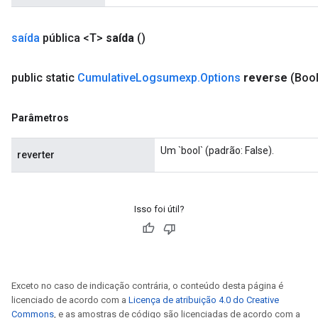
saída
pública <T>
saída
()
public static
Cumulative
Logsumexp
.
Options
reverse
(Boo
Parâmetros
Um `bool` (padrão: False).
reverter
Isso foi útil?
Exceto no caso de indicação contrária, o conteúdo desta página é
licenciado de acordo com a
Licença de atribuição 4.0 do Creative
Commons
, e as amostras de código são licenciadas de acordo com a