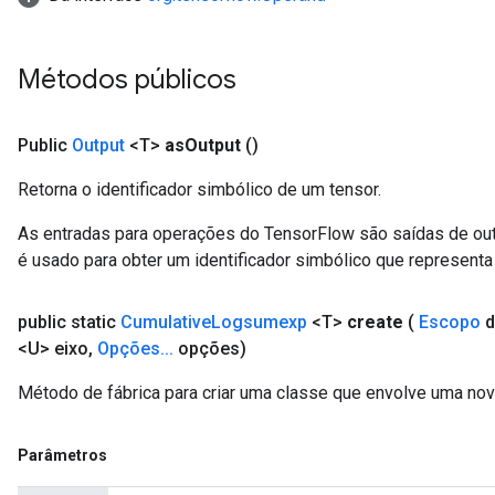
atch
Métodos públicos
Public
Output
<T>
as
Output
()
Retorna o identificador simbólico de um tensor.
As entradas para operações do TensorFlow são saídas de ou
é usado para obter um identificador simbólico que representa 
public static
Cumulative
Logsumexp
<T>
create
(
Escopo
d
<U> eixo
,
Opções
.
.
.
opções)
Método de fábrica para criar uma classe que envolve uma n
Parâmetros