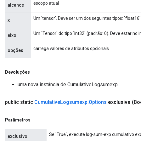
escopo atual
alcance
Um 'tensor'. Deve ser um dos seguintes tipos: `float16`, 
x
Um `Tensor` do tipo `int32` (padrão: 0). Deve estar no int
eixo
carrega valores de atributos opcionais
opções
Devoluções
uma nova instância de CumulativeLogsumexp
public static
Cumulative
Logsumexp
.
Options
exclusive
(Bo
Parâmetros
Se `True`, execute log-sum-exp cumulativo exc
exclusivo