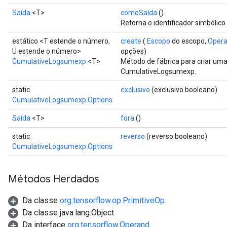
Saída
<T>
comoSaída
()
Retorna o identificador simbólico
estático <T estende o número,
create
(
Escopo
do escopo,
Oper
ryTensorBatch
U estende o número>
opções)
dTensorBatch
CumulativeLogsumexp
<T>
Método de fábrica para criar um
CumulativeLogsumexp.
static
exclusivo
(exclusivo booleano)
CumulativeLogsumexp.Options
Saída
<T>
fora
()
static
reverso
(reverso booleano)
CumulativeLogsumexp.Options
Métodos Herdados
rBatch
Da classe
org.tensorflow.op.PrimitiveOp
Da classe java.lang.Object
Batch
Da interface
org.tensorflow.Operand