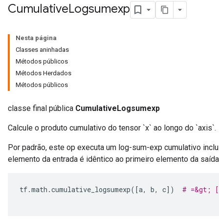
Cumulative
Logsumexp
Nesta página
Classes aninhadas
Métodos públicos
Métodos Herdados
Métodos públicos
classe final pública
CumulativeLogsumexp
Calcule o produto cumulativo do tensor `x` ao longo do `axis`.
Por padrão, este op executa um log-sum-exp cumulativo inclus
elemento da entrada é idêntico ao primeiro elemento da saída
tf
.
math
.
cumulative_logsumexp
([
a
,
 b
,
 c
])
# =&gt; [