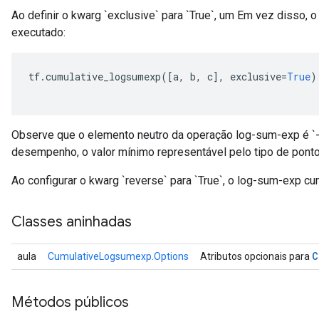
Ao definir o kwarg `exclusive` para `True`, um Em vez disso, 
executado:
tf
.
cumulative_logsumexp
([
a
,
 b
,
 c
],
 exclusive
=
True
)
Observe que o elemento neutro da operação log-sum-exp é `-i
desempenho, o valor mínimo representável pelo tipo de ponto
Ao configurar o kwarg `reverse` para `True`, o log-sum-exp cu
Classes aninhadas
C
aula
CumulativeLogsumexp.Options
Atributos opcionais para
Métodos públicos