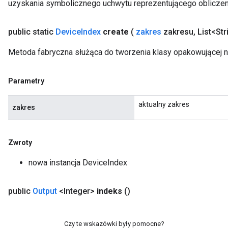
uzyskania symbolicznego uchwytu reprezentującego obliczen
public static
Device
Index
create
(
zakres
zakresu
,
List<Str
Metoda fabryczna służąca do tworzenia klasy opakowującej 
Parametry
aktualny zakres
zakres
Zwroty
nowa instancja DeviceIndex
public
Output
<Integer>
indeks
()
Czy te wskazówki były pomocne?