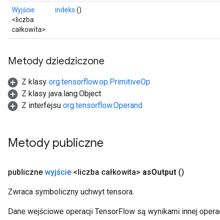
rBatch
Wyjście
indeks
()
<liczba
całkowita>
Batch
Metody dziedziczone
atch
Z klasy
org.tensorflow.op.PrimitiveOp
Z klasy java.lang.Object
Z interfejsu
org.tensorflow.Operand
Metody publiczne
publiczne
wyjście
<liczba całkowita>
as
Output
()
Zwraca symboliczny uchwyt tensora.
Dane wejściowe operacji TensorFlow są wynikami innej operac