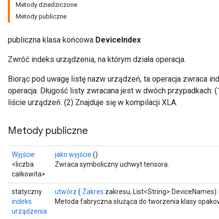
Metody dziedziczone
Metody publiczne
publiczna klasa końcowa
DeviceIndex
Zwróć indeks urządzenia, na którym działa operacja.
Biorąc pod uwagę listę nazw urządzeń, ta operacja zwraca ind
operacja. Długość listy zwracana jest w dwóch przypadkach: (1
ryTensorBatch
liście urządzeń. (2) Znajduje się w kompilacji XLA.
dTensorBatch
Metody publiczne
Wyjście
jako wyjście
()
<liczba
Zwraca symboliczny uchwyt tensora.
całkowita>
statyczny
utwórz
(
Zakres
zakresu, List<String> DeviceNames)
indeks
Metoda fabryczna służąca do tworzenia klasy opakow
urządzenia