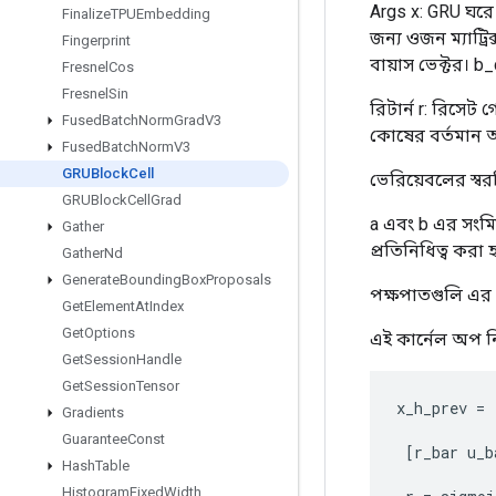
Args x: GRU ঘরে
Finalize
TPUEmbedding
জন্য ওজন ম্যাট্র
Fingerprint
বায়াস ভেক্টর। b
Fresnel
Cos
Fresnel
Sin
রিটার্ন r: রিস
Fused
Batch
Norm
Grad
V3
কোষের বর্তমান অ
Fused
Batch
Norm
V3
GRUBlock
Cell
ভেরিয়েবলের স্বরল
GRUBlock
Cell
Grad
a এবং b এর সংমিশ্
Gather
প্রতিনিধিত্ব করা 
Gather
Nd
Generate
Bounding
Box
Proposals
পক্ষপাতগুলি এর সা
Get
Element
At
Index
Get
Options
এই কার্নেল অপ ন
Get
Session
Handle
Get
Session
Tensor
x_h_prev
=
Gradients
Guarantee
Const
[
r_bar
u_b
Hash
Table
Histogram
Fixed
Width