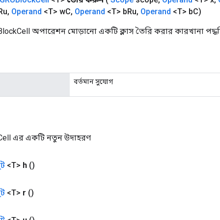
Ru
,
Operand
<T> w
C
,
Operand
<T> b
Ru
,
Operand
<T> b
C)
lockCell অপারেশন মোড়ানো একটি ক্লাস তৈরি করার কারখানা পদ্ধ
বর্তমান সুযোগ
ell এর একটি নতুন উদাহরণ
ট
<T>
h
()
ট
<T>
r
()