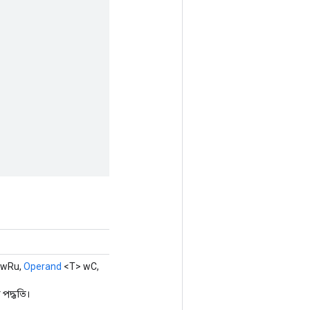
 wRu,
Operand
<T> wC,
পদ্ধতি।