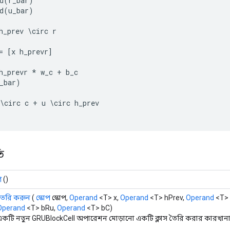
d
(
r_bar
)
d
(
u_bar
)
h_prev
\
circ
r
=
[
x
h_prevr
]
h_prevr
*
w_c
+
b_c
_bar
)
\
circ
c
+
u
\
circ
h_prev
ি
গ
()
তৈরি করুন
(
স্কোপ
স্কোপ,
Operand
<T> x,
Operand
<T> hPrev,
Operand
<T>
Operand
<T> bRu,
Operand
<T> bC)
একটি নতুন GRUBlockCell অপারেশন মোড়ানো একটি ক্লাস তৈরি করার কারখানা 