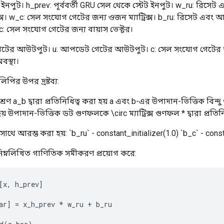
 ইনপুট। h_prev: পূর্ববর্তী GRU সেল থেকে স্টেট ইনপুট। w_ru: রিস
িক্স। w_c: সেল সংযোগ গেটের জন্য ওজন ম্যাট্রিক্স। b_ru: রিসেট এব
_c: সেল সংযোগ গেটের জন্য বায়াস ভেক্টর।
েট গেটের আউটপুট। u: আপডেট গেটের আউটপুট। c: সেল সংযোগ গেটের
বস্থা।
িপির উপর দ্রষ্টব্য:
রণ a_b দ্বারা প্রতিনিধিত্ব করা হয় a এবং b-এর উপাদান-ভিত্তিক বিন্দু
হয় উপাদান-ভিত্তিক ডট গুণফলকে \circ ম্যাট্রিক্স গুণফল * দ্বারা প্রতিন
থে আরম্ভ করা হয়: `b_ru` - constant_initializer(1.0) `b_c` - consta
িম্নলিখিত গাণিতিক সমীকরণ প্রয়োগ করে:
[
x
,
h_prev
]
ar
]
=
x_h_prev
*
w_ru
+
b_ru