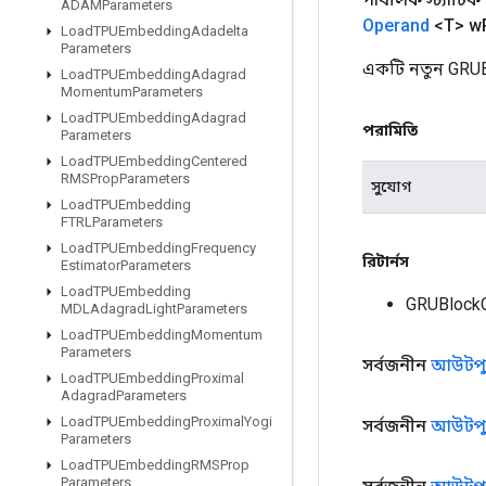
ADAMParameters
Operand
<T> w
Load
TPUEmbedding
Adadelta
Parameters
একটি নতুন GRUB
Load
TPUEmbedding
Adagrad
Momentum
Parameters
Load
TPUEmbedding
Adagrad
পরামিতি
Parameters
Load
TPUEmbedding
Centered
RMSProp
Parameters
সুযোগ
Load
TPUEmbedding
FTRLParameters
Load
TPUEmbedding
Frequency
রিটার্নস
Estimator
Parameters
Load
TPUEmbedding
GRUBlockC
MDLAdagrad
Light
Parameters
Load
TPUEmbedding
Momentum
Parameters
সর্বজনীন
আউটপু
Load
TPUEmbedding
Proximal
Adagrad
Parameters
Load
TPUEmbedding
Proximal
Yogi
সর্বজনীন
আউটপু
Parameters
Load
TPUEmbedding
RMSProp
Parameters