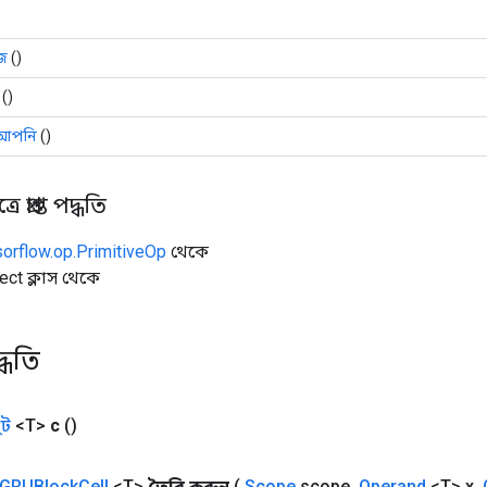
জ
()
()
আপনি
()
 প্রাপ্ত পদ্ধতি
sorflow.op.PrimitiveOp
থেকে
ect ক্লাস থেকে
্ধতি
ট
<T>
c
()
GRUBlock
Cell
<T>
তৈরি করুন
(
Scope
scope
,
Operand
<T> x
,