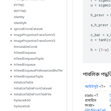
r
=
sigmoi
u
=
sigmoi
IFFTND
IRFFTND
h_prevr
=
Identity
Identity
N
x_h_prevr
Ignore
Errors
Dataset
c_bar
=
x_
Image
Projective
Transform
V2
c
=
tanh
(
c
Image
Projective
Transform
V3
Immutable
Const
h
=
(
1
-
u
)
Infeed
Dequeue
Infeed
Dequeue
Tuple
Infeed
Enqueue
Infeed
Enqueue
Prelinearized
Buffer
পাবলিক পদ্ধত
Infeed
Enqueue
Tuple
Initialize
Table
আউটপুট
<T>
Initialize
Table
From
Dataset
Initialize
Table
From
Text
File
static <T
প্রসারিত
Inplace
Add
সংখ্যা>
Inplace
Sub
GRUBlockCell