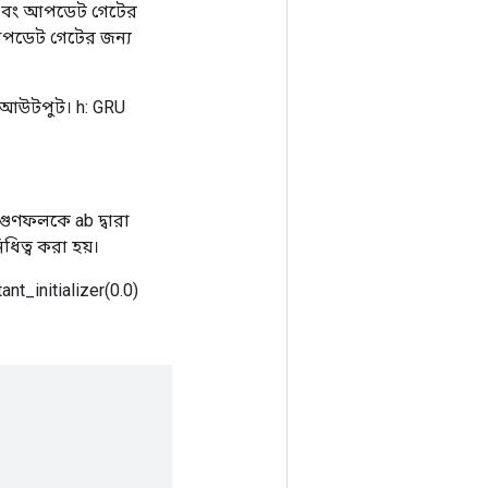
েট এবং আপডেট গেটের
ং আপডেট গেটের জন্য
 আউটপুট। h: GRU
 গুণফলকে ab দ্বারা
িধিত্ব করা হয়।
nt_initializer(0.0)