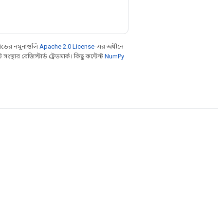
ডের নমুনাগুলি
Apache 2.0 License
-এর অধীনে
থার রেজিস্টার্ড ট্রেডমার্ক। কিছু কন্টেন্ট
NumPy