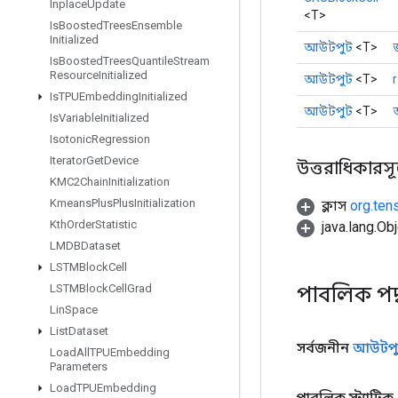
Inplace
Update
<T>
Is
Boosted
Trees
Ensemble
Initialized
আউটপুট
<T>
Is
Boosted
Trees
Quantile
Stream
Resource
Initialized
আউটপুট
<T>
r
Is
TPUEmbedding
Initialized
আউটপুট
<T>
Is
Variable
Initialized
Isotonic
Regression
Iterator
Get
Device
উত্তরাধিকারসূত্রে
KMC2Chain
Initialization
Kmeans
Plus
Plus
Initialization
ক্লাস
org.ten
Kth
Order
Statistic
java.lang.Obj
LMDBDataset
LSTMBlock
Cell
পাবলিক পদ
LSTMBlock
Cell
Grad
Lin
Space
List
Dataset
সর্বজনীন
আউটপু
Load
All
TPUEmbedding
Parameters
Load
TPUEmbedding
পাবলিক স্ট্যাটিক