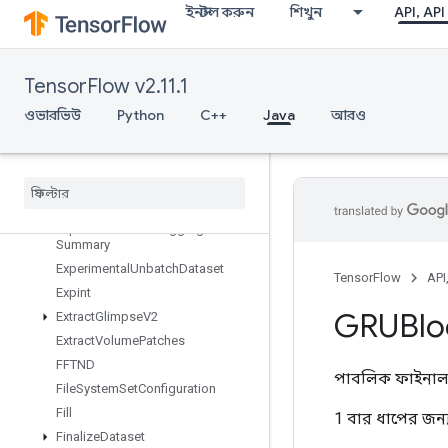
ইনস্টল করুন
শিখুন
API, API
taset
ExperimentalRandomDataset
ExperimentalRebatchDataset
TensorFlow v2.11.1
ExperimentalSetStatsAggregator
Dataset
ওভারভিউ
Python
C++
Java
আরও
Experimental
Sliding
Window
Dataset
Experimental
Sql
Dataset
Experimental
Stats
Aggregator
Handle
Experimental
Stats
Aggregator
Summary
Experimental
Unbatch
Dataset
TensorFlow
API
Expint
GRUBlo
Extract
Glimpse
V2
Extract
Volume
Patches
FFTND
পাবলিক ফাইনাল 
File
System
Set
Configuration
Fill
1 বার ধাপের জন্
Finalize
Dataset