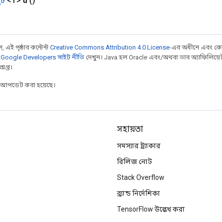
ট
<T>
u
()
 এই পৃষ্ঠার কন্টেন্ট
Creative Commons Attribution 4.0 License
-এর অধীনে এবং কো
,
Google Developers সাইট নীতি
দেখুন। Java হল Oracle এবং/অথবা তার অ্যাফিলিয়েট সংস্
াপ্ত।
র আপডেট করা হয়েছে।
সহায়তা
সমস্যার ট্র্যাকার
রিলিজ নোট
Stack Overflow
ব্র্যান্ড নির্দেশিকা
TensorFlow উল্লেখ করা