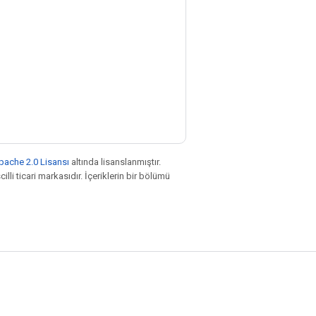
pache 2.0 Lisansı
altında lisanslanmıştır.
illi ticari markasıdır. İçeriklerin bir bölümü