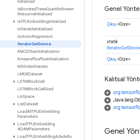
Initialized
Genel Yönte
Is
Boosted
Trees
Quantile
Stream
Resource
Initialized
Is
TPUEmbedding
Initialized
Çıkış
<Dize>
Is
Variable
Initialized
Isotonic
Regression
statik
Iterator
Get
Device
IteratorGetDevic
KMC2Chain
Initialization
Çıkış
<Dize>
Kmeans
Plus
Plus
Initialization
Kth
Order
Statistic
LMDBDataset
Kalıtsal Yön
LSTMBlock
Cell
LSTMBlock
Cell
Grad
org.tensorfl
Lin
Space
Java.lang.Ob
List
Dataset
org.tensorf
Load
All
TPUEmbedding
Parameters
Load
TPUEmbedding
Genel Yön
ADAMParameters
Load
TPUEmbedding
Adadelta