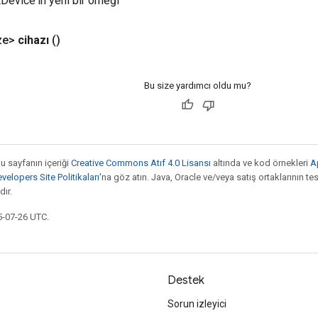
Device'in yeni bir örneği
ze>
cihazı
()
Bu size yardımcı oldu mu?
bu sayfanın içeriği
Creative Commons Atıf 4.0 Lisansı
altında ve kod örnekleri
A
elopers Site Politikaları
'na göz atın. Java, Oracle ve/veya satış ortaklarının tesc
ır.
5-07-26 UTC.
Destek
Sorun izleyici