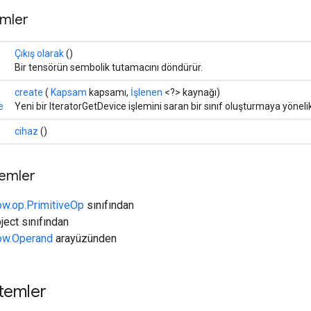
mler
Çıkış olarak
()
Bir tensörün sembolik tutamacını döndürür.
create
(
Kapsam
kapsamı,
İşlenen
<?> kaynağı)
e
Yeni bir IteratorGetDevice işlemini saran bir sınıf oluşturmaya yöneli
cihaz
()
temler
ow.op.PrimitiveOp
sınıfından
ject sınıfından
low.Operand
arayüzünden
temler