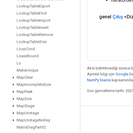
IteratorGet
Lookup
Table
Export
Lookup
Table
Find
genel
Çıkış
<Di
Lookup
Table
Import
Lookup
Table
Insert
Lookup
Table
Remove
Lookup
Table
Size
Loop
Cond
Lower
Bound
Lu
Aksi belirtilmediği sürece 
Make
Unique
Ayrıntılı bilgi için
Google Dev
Map
Clear
NumPy lisansı
kapsamındad
Map
Incomplete
Size
Son güncelleme tarihi: 202
Map
Peek
Map
Size
Map
Stage
Map
Unstage
Bağlı kalma
Map
Unstage
No
Key
Blog
Matrix
Diag
Part
V2