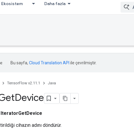
Ekosistem
Daha fazla
Bu sayfa,
Cloud Translation API
ile çevrilmiştir.
TensorFlow v2.11.1
Java
Get
Device
ı
IteratorGetDevice
tirildiği cihazın adını döndürür.