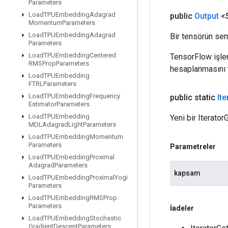
Parameters
Load
TPUEmbedding
Adagrad
public
Output
<S
Momentum
Parameters
Load
TPUEmbedding
Adagrad
Bir tensörün sem
Parameters
Load
TPUEmbedding
Centered
TensorFlow işleml
RMSProp
Parameters
hesaplanmasını t
Load
TPUEmbedding
FTRLParameters
Load
TPUEmbedding
Frequency
public static
Ite
Estimator
Parameters
Load
TPUEmbedding
Yeni bir Iterato
MDLAdagrad
Light
Parameters
Load
TPUEmbedding
Momentum
Parameters
Parametreler
Load
TPUEmbedding
Proximal
Adagrad
Parameters
kapsam
Load
TPUEmbedding
Proximal
Yogi
Parameters
Load
TPUEmbedding
RMSProp
Parameters
İadeler
Load
TPUEmbedding
Stochastic
Gradient
Descent
Parameters