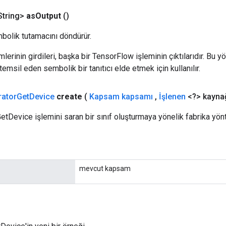
tring>
as
Output
()
bolik tutamacını döndürür.
erinin girdileri, başka bir TensorFlow işleminin çıktılarıdır. Bu yö
emsil eden sembolik bir tanıtıcı elde etmek için kullanılır.
rator
Get
Device
create
(
Kapsam kapsamı
,
İşlenen
<?> kaynağ
rGetDevice işlemini saran bir sınıf oluşturmaya yönelik fabrika yön
mevcut kapsam