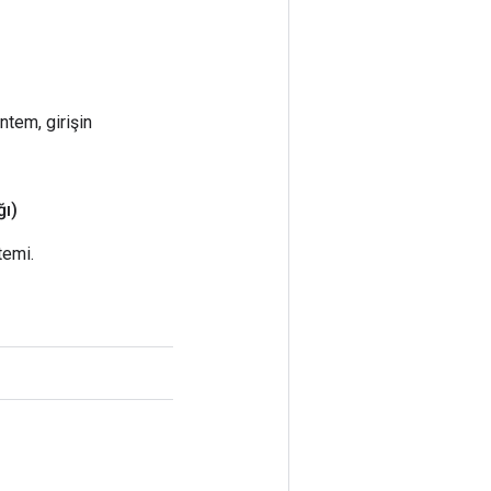
ntem, girişin
ı)
temi.