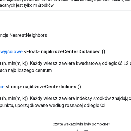
acanych jest tylko m środków.
ancja NearestNeighbors
 wyjściowe
<Float>
najbliższe
Center
Distances
()
u (n, min(m, k)). Każdy wiersz zawiera kwadratową odległość L
ach najbliższego centrum.
ie
<Long>
najbliższe
Center
Indices
()
 (n, min(m, k)). Każdy wiersz zawiera indeksy środków znajdujący
unktu, uporządkowane według rosnącej odległości.
Czy te wskazówki były pomocne?