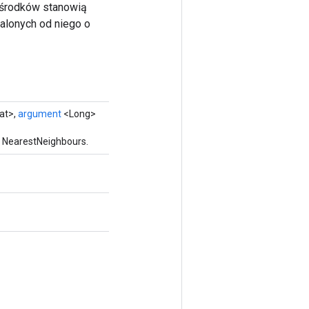
 ośrodków stanowią
alonych od niego o
at>,
argument
<Long>
 NearestNeighbours.