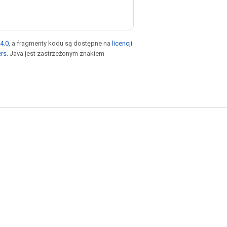
4.0
, a fragmenty kodu są dostępne na
licencji
ers
. Java jest zastrzeżonym znakiem