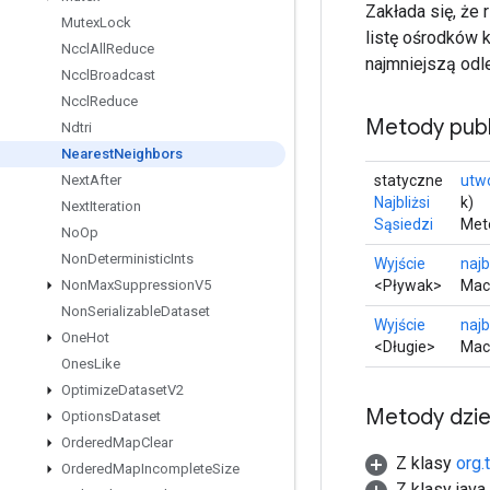
Zakłada się, że
Mutex
Lock
listę ośrodków 
Nccl
All
Reduce
najmniejszą odl
Nccl
Broadcast
Nccl
Reduce
Metody publ
Ndtri
Nearest
Neighbors
statyczne
utw
Next
After
Najbliżsi
k)
Next
Iteration
Sąsiedzi
Met
No
Op
Non
Deterministic
Ints
Wyjście
najb
<Pływak>
Maci
Non
Max
Suppression
V5
Non
Serializable
Dataset
Wyjście
naj
One
Hot
<Długie>
Maci
Ones
Like
Optimize
Dataset
V2
Metody dzi
Options
Dataset
Ordered
Map
Clear
Z klasy
org.
Ordered
Map
Incomplete
Size
Z klasy java