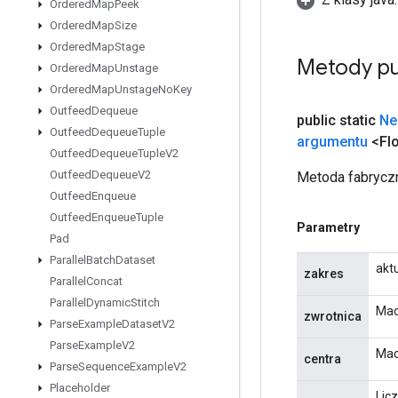
Ordered
Map
Peek
Ordered
Map
Size
Ordered
Map
Stage
Metody pu
Ordered
Map
Unstage
Ordered
Map
Unstage
No
Key
Outfeed
Dequeue
public static
Ne
Outfeed
Dequeue
Tuple
argumentu
<Flo
Outfeed
Dequeue
Tuple
V2
Outfeed
Dequeue
V2
Metoda fabryczn
Outfeed
Enqueue
Outfeed
Enqueue
Tuple
Parametry
Pad
Parallel
Batch
Dataset
akt
zakres
Parallel
Concat
Parallel
Dynamic
Stitch
Mac
zwrotnica
Parse
Example
Dataset
V2
Parse
Example
V2
Maci
centra
Parse
Sequence
Example
V2
Placeholder
Lic