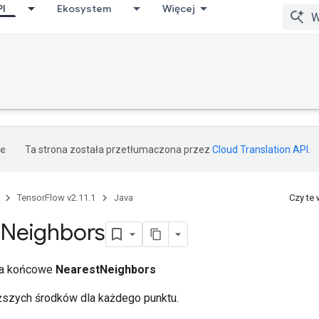
PI
Ekosystem
Więcej
Ta strona została przetłumaczona przez
Cloud Translation API
.
TensorFlow v2.11.1
Java
Czy te
Neighbors
cia końcowe
NearestNeighbors
iższych środków dla każdego punktu.