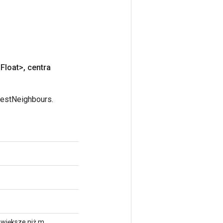
Float>
,
centra
restNeighbours.
 większe niż m,