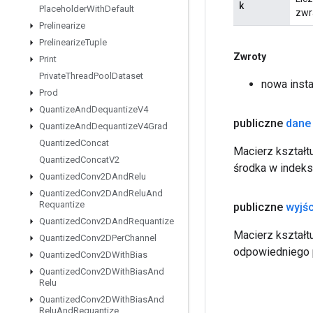
k
Placeholder
With
Default
zwr
Prelinearize
Prelinearize
Tuple
Zwroty
Print
Private
Thread
Pool
Dataset
nowa inst
Prod
Quantize
And
Dequantize
V4
publiczne
dane
Quantize
And
Dequantize
V4Grad
Quantized
Concat
Macierz kształt
Quantized
Concat
V2
środka w indeks
Quantized
Conv2DAnd
Relu
Quantized
Conv2DAnd
Relu
And
Requantize
publiczne
wyjśc
Quantized
Conv2DAnd
Requantize
Macierz kształtu
Quantized
Conv2DPer
Channel
odpowiedniego p
Quantized
Conv2DWith
Bias
Quantized
Conv2DWith
Bias
And
Relu
Quantized
Conv2DWith
Bias
And
Relu
And
Requantize