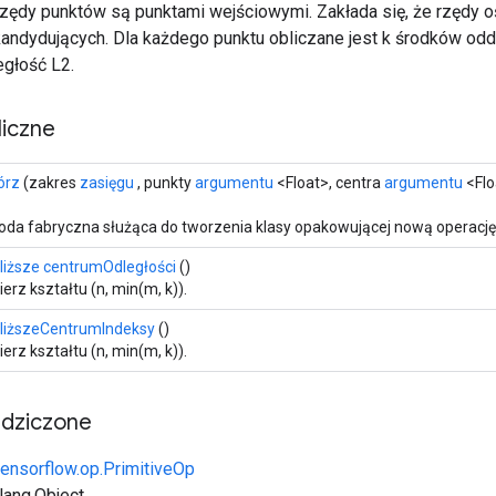
 rzędy punktów są punktami wejściowymi. Zakłada się, że rzędy
kandydujących. Dla każdego punktu obliczane jest k środków odd
egłość L2.
iczne
órz
(zakres
zasięgu
, punkty
argumentu
<Float>, centra
argumentu
<Flo
oda fabryczna służąca do tworzenia klasy opakowującej nową operację
liższe centrumOdległości
()
erz kształtu (n, min(m, k)).
bliższeCentrumIndeksy
()
erz kształtu (n, min(m, k)).
edziczone
tensorflow.op.PrimitiveOp
.lang.Object