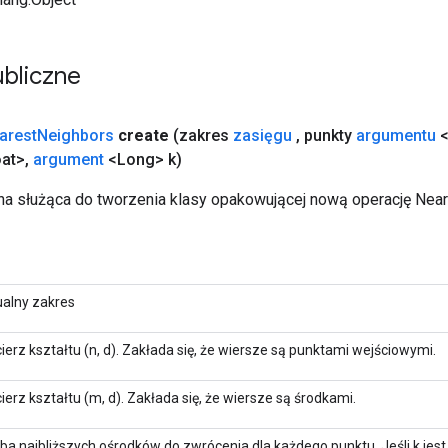
bliczne
arest
Neighbors
create
(zakres
zasięgu
,
punkty
argumentu
<
at>
,
argument
<Long> k)
a służąca do tworzenia klasy opakowującej nową operację Nea
ualny zakres
ierz kształtu (n, d). Zakłada się, że wiersze są punktami wejściowymi.
erz kształtu (m, d). Zakłada się, że wiersze są środkami.
zba najbliższych ośrodków do zwrócenia dla każdego punktu. Jeśli k jest