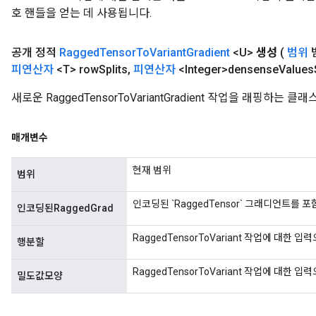
호 핸들을 얻는 데 사용됩니다.
공개 정적
Ragged
Tensor
To
Variant
Gradient
<U>
생성
(
범위
피연산자
<T> row
Splits
,
피연산자
<Integer>densense
Values
새로운 RaggedTensorToVariantGradient 작업을 래핑하
매개변수
현재 범위
범위
인코딩된 `RaggedTensor` 그래디언트를 포함
인코딩된RaggedGrad
RaggedTensorToVariant 작업에 대한
행분할
RaggedTensorToVariant 작업에 대한 입
밀도값모양