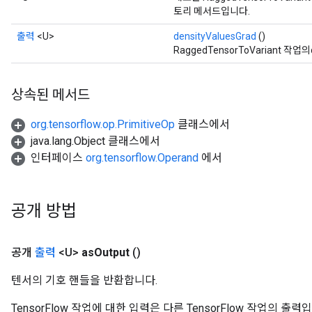
토리 메서드입니다.
출력
<U>
densityValuesGrad
()
RaggedTensorToVariant 작
상속된 메서드
org.tensorflow.op.PrimitiveOp
클래스에서
java.lang.Object 클래스에서
인터페이스
org.tensorflow.Operand
에서
공개 방법
공개
출력
<U>
as
Output
()
텐서의 기호 핸들을 반환합니다.
TensorFlow 작업에 대한 입력은 다른 TensorFlow 작업의 