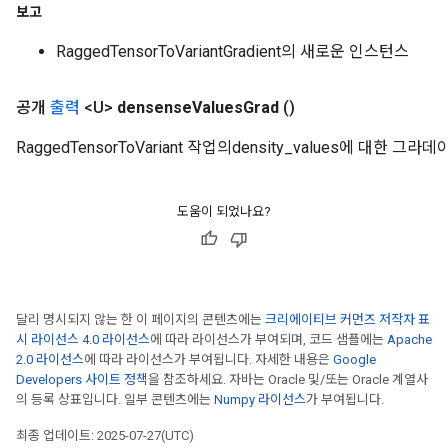
보고
m
RaggedTensorToVariantGradient의 새로운 인스턴스
공개
출력
<U>
densense
Values
Grad
()
rs
RaggedTensorToVariant 작업의density_values에 대한 그
eters
ntumParameters
ters
도움이 되었나요?
ropParameters
s
atorParameters
ghtParameters
meters
달리 명시되지 않는 한 이 페이지의 콘텐츠에는
크리에이티브 커먼즈 저작자 표
시 라이선스 4.0 라이선스
에 따라 라이선스가 부여되며, 코드 샘플에는
Apache
adParameters
2.0 라이선스
에 따라 라이선스가 부여됩니다. 자세한 내용은
Google
rameters
Developers 사이트 정책
을 참조하세요. 자바는 Oracle 및/또는 Oracle 계열사
eters
의 등록 상표입니다. 일부 콘텐츠에는
Numpy 라이선스
가 부여됩니다.
ientDescentParameters
최종 업데이트: 2025-07-27(UTC)