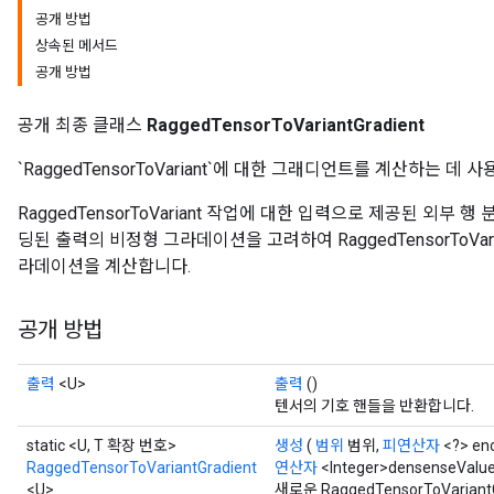
공개 방법
상속된 메서드
공개 방법
공개 최종 클래스
RaggedTensorToVariantGradient
`RaggedTensorToVariant`에 ​​대한 그래디언트를 계산하는 
RaggedTensorToVariant 작업에 대한 입력으로 제공된 외부
딩된 출력의 비정형 그라데이션을 고려하여 RaggedTensorToVariant
라데이션을 계산합니다.
공개 방법
출력
<U>
출력
()
텐서의 기호 핸들을 반환합니다.
static <U, T 확장 번호>
생성
(
범위
범위,
피연산자
<?> en
RaggedTensorToVariantGradient
연산자
<Integer>densenseValue
<U>
새로운 RaggedTensorToVari