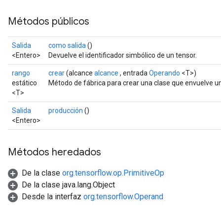
Métodos públicos
Salida
como salida
()
<Entero>
Devuelve el identificador simbólico de un tensor.
rango
crear
(alcance
alcance
, entrada
Operando
<T>)
estático
Método de fábrica para crear una clase que envuelve un
<T>
Salida
producción
()
<Entero>
Métodos heredados
De la clase
org.tensorflow.op.PrimitiveOp
De la clase java.lang.Object
Desde la interfaz
org.tensorflow.Operand