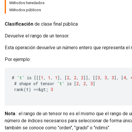
Métodos heredados
Métodos públicos
Clasificación
de clase final pública
Devuelve el rango de un tensor.
Esta operación devuelve un número entero que representa el r
Por ejemplo:
#
't'
is
[[[
1
,
1
,
1
]
,
[
2
,
2
,
2
]]
,
[[
3
,
3
,
3
]
,
[
4
,
#
shape
of
tensor
't'
is
[
2
,
2
,
3
]
rank
(
t
)
==
&
gt
;
3
Nota
: el rango de un tensor no es el mismo que el rango de un
número de índices necesarios para seleccionar de forma única
también se conoce como "orden", "grado" o "ndims".