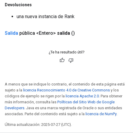
Devoluciones
rs
una nueva instancia de Rank
eters
ntumParameters
ters
Salida
pública <Entero>
salida
()
ropParameters
s
atorParameters
¿Te ha resultado útil?
ghtParameters
meters
adParameters
rameters
A menos que se indique lo contrario, el contenido de esta página está
eters
sujeto a la
licencia Reconocimiento 4.0 de Creative Commons
y los
ientDescentParameters
códigos de ejemplo se rigen por la
licencia Apache 2.0
. Para obtener
más información, consulta las
Políticas del Sitio Web de Google
Developers
. Java es una marca registrada de Oracle o sus entidades
asociadas. Parte del contenido está sujeto a la
licencia de NumPy
.
Última actualización: 2025-07-27 (UTC).