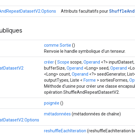
Shuffle
And
eAndRepeatDatasetV2.Options
Attributs facultatifs pour
ubliques
comme Sortie
()
Renvoie le handle symbolique d'un tenseur.
créer
(
Scope
scope,
Operand
<?> inputDataset
atDatasetV2
bufferSize,
Operand
<Long> seed,
Operand
<Lo
<Long> count,
Operand
<?> seedGenerator, Lis
outputTypes, Liste <
Forme
> sortiesFormes,
Opt
Méthode d'usine pour créer une classe encapsul
opération ShuffleAndRepeatDatasetV2.
poignée
()
métadonnées
(métadonnées de chaîne)
atDatasetV2.Options
reshuffleEachIteration
(reshuffleEachIteration b