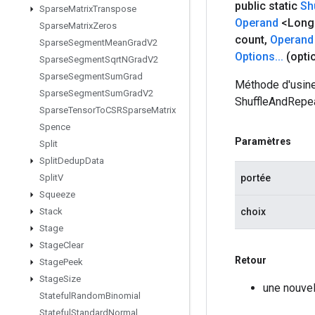
public static
Sh
Sparse
Matrix
Transpose
Operand
<Long>
Sparse
Matrix
Zeros
count
,
Operand
Sparse
Segment
Mean
Grad
V2
Options
.
.
.
(opti
Sparse
Segment
Sqrt
NGrad
V2
Sparse
Segment
Sum
Grad
Méthode d'usine
Sparse
Segment
Sum
Grad
V2
ShuffleAndRepe
Sparse
Tensor
To
CSRSparse
Matrix
Spence
Paramètres
Split
Split
Dedup
Data
portée
Split
V
Squeeze
choix
Stack
Stage
Stage
Clear
Retour
Stage
Peek
Stage
Size
une nouve
Stateful
Random
Binomial
Stateful
Standard
Normal