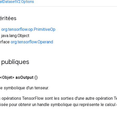
atDatasetV2.Options
éritées
e
org.tensorflow.op.PrimitiveOp
 java.lang.Object
erface
org.tensorflow.Operand
 publiques
<Objet>
as
Output
()
le symbolique d'un tenseur.
 opérations TensorFlow sont les sorties d'une autre opération T
isée pour obtenir un handle symbolique qui représente le calcul d