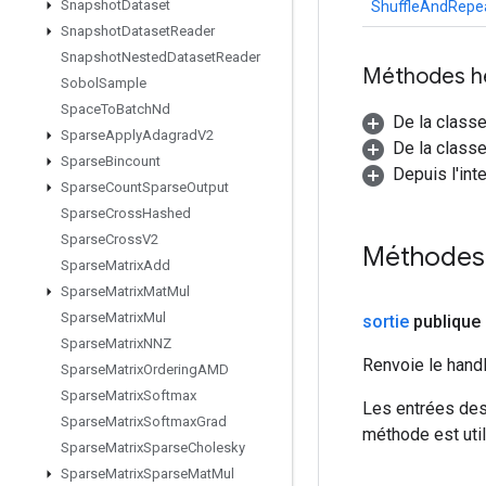
Snapshot
Dataset
ShuffleAndRepe
Snapshot
Dataset
Reader
Snapshot
Nested
Dataset
Reader
Méthodes h
Sobol
Sample
Space
To
Batch
Nd
De la class
Sparse
Apply
Adagrad
V2
De la classe
Sparse
Bincount
Depuis l'int
Sparse
Count
Sparse
Output
Sparse
Cross
Hashed
Sparse
Cross
V2
Méthodes
Sparse
Matrix
Add
Sparse
Matrix
Mat
Mul
Sparse
Matrix
Mul
sortie
publique 
Sparse
Matrix
NNZ
Renvoie le hand
Sparse
Matrix
Ordering
AMD
Sparse
Matrix
Softmax
Les entrées des
Sparse
Matrix
Softmax
Grad
méthode est util
Sparse
Matrix
Sparse
Cholesky
Sparse
Matrix
Sparse
Mat
Mul