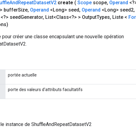
uffle
And
Repeat
Dataset
V2
create
(
Scope
scope
,
Operand
<?>
 buffer
Size
,
Operand
<Long> seed
,
Operand
<Long> seed2
,
<?> seed
Generator
,
List<Class<?> > Output
Types
,
Liste <
Fo
ons)
 pour créer une classe encapsulant une nouvelle opération
atDatasetV2.
portée actuelle
porte des valeurs d'attributs facultatifs
lle instance de ShuffleAndRepeatDatasetV2