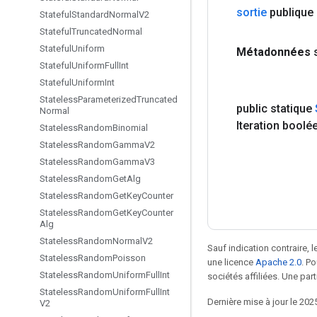
sortie
publique
Stateful
Standard
Normal
V2
Stateful
Truncated
Normal
Stateful
Uniform
Métadonnées
Stateful
Uniform
Full
Int
Stateful
Uniform
Int
Stateless
Parameterized
Truncated
public statique
Normal
Iteration boolé
Stateless
Random
Binomial
Stateless
Random
Gamma
V2
Stateless
Random
Gamma
V3
Stateless
Random
Get
Alg
Stateless
Random
Get
Key
Counter
Stateless
Random
Get
Key
Counter
Alg
Stateless
Random
Normal
V2
Sauf indication contraire, 
Stateless
Random
Poisson
une licence
Apache 2.0
. P
Stateless
Random
Uniform
Full
Int
sociétés affiliées. Une part
Stateless
Random
Uniform
Full
Int
Dernière mise à jour le 202
V2