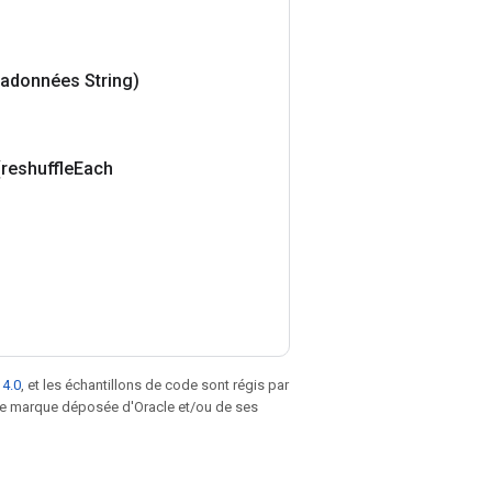
adonnées String)
(reshuffle
Each
 4.0
, et les échantillons de code sont régis par
une marque déposée d'Oracle et/ou de ses