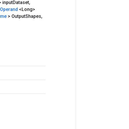
 input
Dataset
,
Operand
<Long>
rme
> Output
Shapes
,