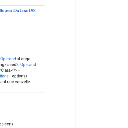
Repeat
Dataset
V2
,
Operand
<Long>
ng> seed2,
Operand
t<Class<?>>
ions...
options)
ant une nouvelle
ooléen)