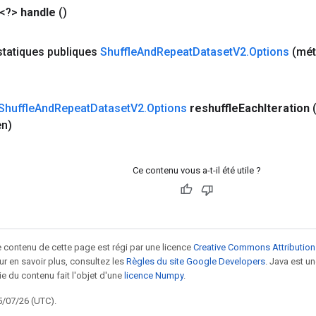
 <?>
handle
()
statiques publiques
Shuffle
And
Repeat
Dataset
V2
.
Options
(mét
Shuffle
And
Repeat
Dataset
V2
.
Options
reshuffle
Each
Iteration
en)
Ce contenu vous a-t-il été utile ?
le contenu de cette page est régi par une licence
Creative Commons Attribution
our en savoir plus, consultez les
Règles du site Google Developers
. Java est 
ie du contenu fait l'objet d'une
licence Numpy
.
5/07/26 (UTC).