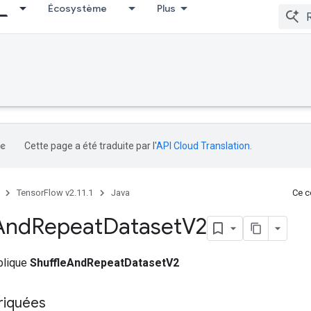
Écosystème
Plus
Cette page a été traduite par l'
API Cloud Translation
.
TensorFlow v2.11.1
Java
Ce co
And
Repeat
Dataset
V2
ublique
ShuffleAndRepeatDatasetV2
riquées