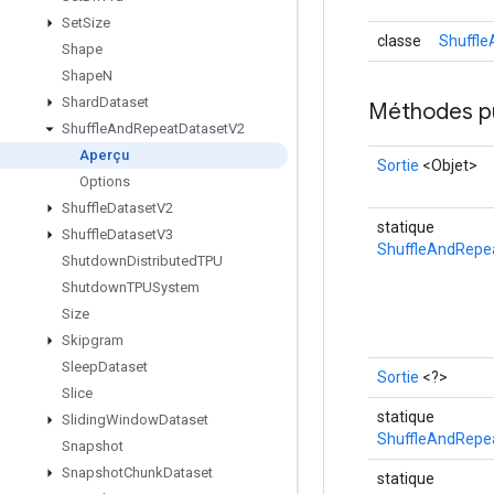
Set
Size
classe
Shuffl
Shape
Shape
N
Shard
Dataset
Méthodes p
Shuffle
And
Repeat
Dataset
V2
Aperçu
Sortie
<Objet>
Options
Shuffle
Dataset
V2
statique
Shuffle
Dataset
V3
ShuffleAndRepe
Shutdown
Distributed
TPU
Shutdown
TPUSystem
Size
Skipgram
Sleep
Dataset
Sortie
<?>
Slice
statique
Sliding
Window
Dataset
ShuffleAndRepe
Snapshot
Snapshot
Chunk
Dataset
statique