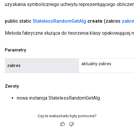
uzyskania symbolicznego uchwytu reprezentującego obliczen
public static
Stateless
Random
Get
Alg
create
(zakres
zakr
Metoda fabryczna służąca do tworzenia klasy opakowującej 
Parametry
aktualny zakres
zakres
Zwroty
nowa instancja StatelessRandomGetAlg
Czy te wskazówki były pomocne?