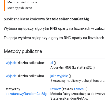
Metody dziedziczone
Metody publiczne
publiczna klasa końcowa
StatelessRandomGetAlg
Wybiera najlepszy algorytm RNG oparty na licznikach w zależ
Ta opcja wybiera najlepszy algorytm RNG oparty na licznikach
Metody publiczne
x
Wyjście
<liczba całkowita>
al
()
Algorytm RNG (kształt int32[]).
Wyjście
<liczba całkowita>
jako wyjście
()
Zwraca symboliczny uchwyt tensora
statyczny
utwórz
(zakres
zakresu
)
bezstanowyRandomGetAlg
Metoda fabryczna służąca do tworze
StatelessRandomGetAlg.