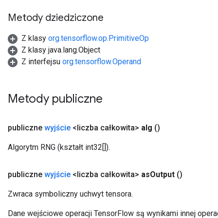
Metody dziedziczone
Z klasy
org.tensorflow.op.PrimitiveOp
Z klasy java.lang.Object
Z interfejsu
org.tensorflow.Operand
Metody publiczne
publiczne
wyjście
<liczba całkowita>
alg
()
Algorytm RNG (kształt int32[]).
publiczne
wyjście
<liczba całkowita>
as
Output
()
Zwraca symboliczny uchwyt tensora.
Dane wejściowe operacji TensorFlow są wynikami innej operac