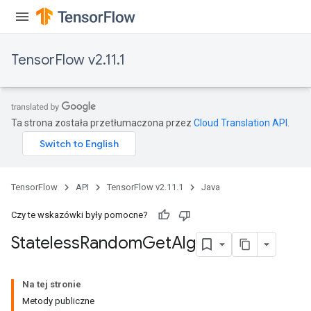
TensorFlow v2.11.1
Ta strona została przetłumaczona przez
Cloud Translation API
.
TensorFlow
API
TensorFlow v2.11.1
Java
Czy te wskazówki były pomocne?
Stateless
Random
Get
Alg
Na tej stronie
Metody publiczne