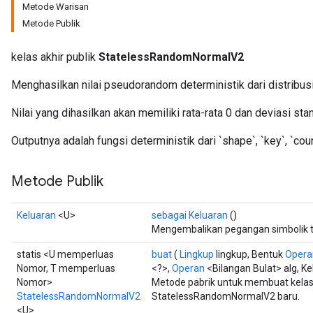
Metode Warisan
Metode Publik
kelas akhir publik
StatelessRandomNormalV2
Menghasilkan nilai pseudorandom deterministik dari distribusi
x
Nilai yang dihasilkan akan memiliki rata-rata 0 dan deviasi stan
Outputnya adalah fungsi deterministik dari `shape`, `key`, `coun
Metode Publik
Keluaran
<U>
sebagai Keluaran
()
Mengembalikan pegangan simbolik t
statis <U memperluas
buat
(
Lingkup
lingkup, Bentuk
Opera
Nomor, T memperluas
<?>,
Operan
<Bilangan Bulat> alg, Ke
Nomor>
Metode pabrik untuk membuat kela
StatelessRandomNormalV2
StatelessRandomNormalV2 baru.
<U>