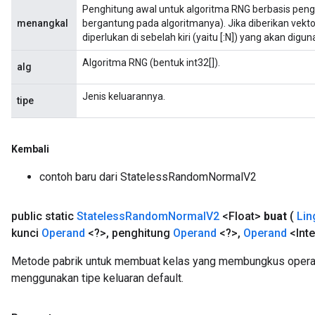
Penghitung awal untuk algoritma RNG berbasis pengh
menangkal
bergantung pada algoritmanya). Jika diberikan vekto
diperlukan di sebelah kiri (yaitu [:N]) yang akan digun
Algoritma RNG (bentuk int32[]).
alg
Jenis keluarannya.
tipe
Kembali
contoh baru dari StatelessRandomNormalV2
public static
Stateless
Random
Normal
V2
<Float>
buat
(
Lin
kunci
Operand
<?>
,
penghitung
Operand
<?>
,
Operand
<Inte
Metode pabrik untuk membuat kelas yang membungkus oper
menggunakan tipe keluaran default.