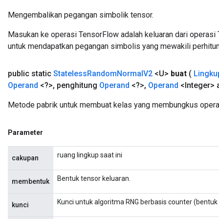
Mengembalikan pegangan simbolik tensor.
Masukan ke operasi TensorFlow adalah keluaran dari operasi 
untuk mendapatkan pegangan simbolis yang mewakili perhitun
public static
Stateless
Random
Normal
V2
<U>
buat
(
Lingku
Operand
<?>
,
penghitung
Operand
<?>
,
Operand
<Integer> 
Metode pabrik untuk membuat kelas yang membungkus opera
Parameter
ruang lingkup saat ini
cakupan
Bentuk tensor keluaran.
membentuk
Kunci untuk algoritma RNG berbasis counter (bentuk 
kunci