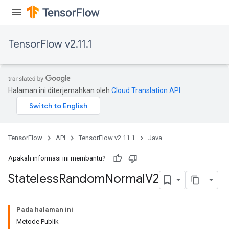
TensorFlow v2.11.1
Halaman ini diterjemahkan oleh
Cloud Translation API
.
TensorFlow
API
TensorFlow v2.11.1
Java
Apakah informasi ini membantu?
Stateless
Random
Normal
V2
Pada halaman ini
Metode Publik