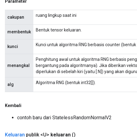
Parameter
ruang lingkup saat ini
cakupan
Bentuk tensor keluaran.
membentuk
Kunci untuk algoritma RNG berbasis counter (bentuk 
kunci
Penghitung awal untuk algoritma RNG berbasis pengh
menangkal
bergantung pada algoritmanya). Jika diberikan vekto
diperlukan di sebelah kiri (yaitu [:N]) yang akan digun
Algoritma RNG (bentuk int32[]).
alg
Kembali
contoh baru dari StatelessRandomNormalV2
Keluaran
publik <U>
keluaran
()