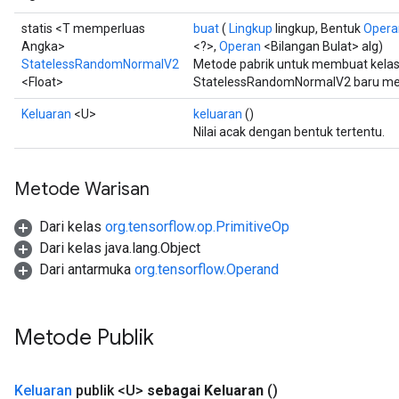
statis <T memperluas
buat
(
Lingkup
lingkup, Bentuk
Opera
Angka>
<?>,
Operan
<Bilangan Bulat> alg)
StatelessRandomNormalV2
Metode pabrik untuk membuat kela
<Float>
StatelessRandomNormalV2 baru meng
Keluaran
<U>
keluaran
()
Nilai acak dengan bentuk tertentu.
Metode Warisan
Dari kelas
org.tensorflow.op.PrimitiveOp
Dari kelas java.lang.Object
Dari antarmuka
org.tensorflow.Operand
Metode Publik
Keluaran
publik <U>
sebagai Keluaran
()